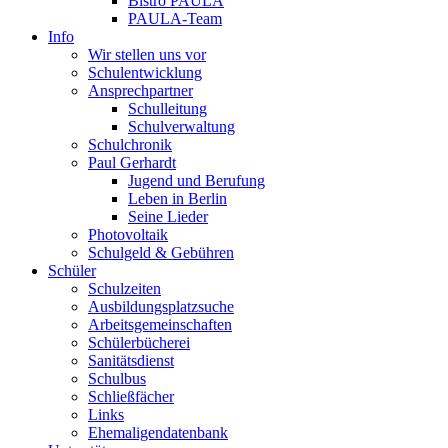
Bistro PAULA
PAULA-Team
Info
Wir stellen uns vor
Schulentwicklung
Ansprechpartner
Schulleitung
Schulverwaltung
Schulchronik
Paul Gerhardt
Jugend und Berufung
Leben in Berlin
Seine Lieder
Photovoltaik
Schulgeld & Gebühren
Schüler
Schulzeiten
Ausbildungsplatzsuche
Arbeitsgemeinschaften
Schülerbücherei
Sanitätsdienst
Schulbus
Schließfächer
Links
Ehemaligendatenbank