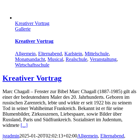
Kreativer Vortrag
Gallerie
Kreativer Vortrag
Allgemein
,
Elternabend
,
Karlstein
,
Mittelschule
,
Monatsandacht
,
Musical
,
Realschule
,
Veranstaltung
,
Wirtschaftsschule
Kreativer Vortrag
Marc Chagall – Fenster zur Bibel Marc Chagall (1887-1985) gilt als
einer der bedeutendsten Maler des 20. Jahrhunderts. Geboren im
russischen Zarenreich, lebte und wirkte er seit 1922 bis zu seinem
Tod in seiner Wahlheimat Frankreich. Bekannt ist er für seine
Blumenbilder, Zirkusszenen, Liebespaare, sowie Bilder über
Russland, Paris und Südfrankreich. Sozialisiert im Judentum,
widmete
[...]
jsradmin
2025-01-20T02:02:13+02:00
Allgemein
,
Elternabend
,