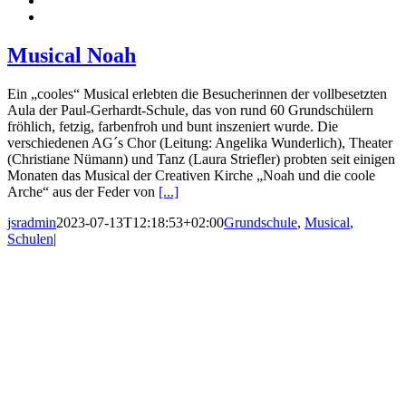
Musical Noah
Ein „cooles“ Musical erlebten die Besucherinnen der vollbesetzten
Aula der Paul-Gerhardt-Schule, das von rund 60 Grundschülern
fröhlich, fetzig, farbenfroh und bunt inszeniert wurde. Die
verschiedenen AG´s Chor (Leitung: Angelika Wunderlich), Theater
(Christiane Nümann) und Tanz (Laura Striefler) probten seit einigen
Monaten das Musical der Creativen Kirche „Noah und die coole
Arche“ aus der Feder von
[...]
jsradmin
2023-07-13T12:18:53+02:00
Grundschule
,
Musical
,
Schulen
|