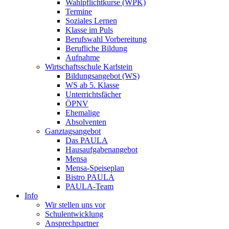
Wahlpflichtkurse (WPK)
Termine
Soziales Lernen
Klasse im Puls
Berufswahl Vorbereitung
Berufliche Bildung
Aufnahme
Wirtschaftsschule Karlstein
Bildungsangebot (WS)
WS ab 5. Klasse
Unterrichtsfächer
ÖPNV
Ehemalige
Absolventen
Ganztagsangebot
Das PAULA
Hausaufgabenangebot
Mensa
Mensa-Speiseplan
Bistro PAULA
PAULA-Team
Info
Wir stellen uns vor
Schulentwicklung
Ansprechpartner