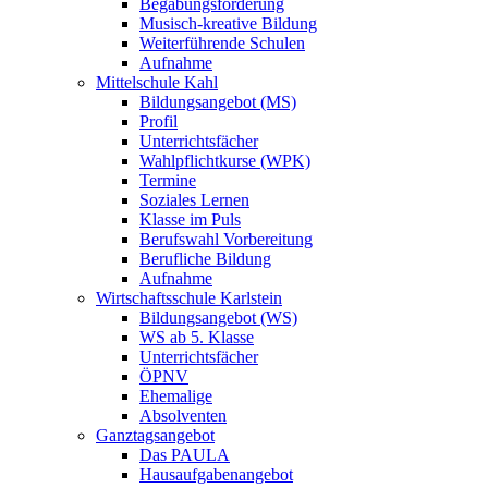
Begabungsförderung
Musisch-kreative Bildung
Weiterführende Schulen
Aufnahme
Mittelschule Kahl
Bildungsangebot (MS)
Profil
Unterrichtsfächer
Wahlpflichtkurse (WPK)
Termine
Soziales Lernen
Klasse im Puls
Berufswahl Vorbereitung
Berufliche Bildung
Aufnahme
Wirtschaftsschule Karlstein
Bildungsangebot (WS)
WS ab 5. Klasse
Unterrichtsfächer
ÖPNV
Ehemalige
Absolventen
Ganztagsangebot
Das PAULA
Hausaufgabenangebot