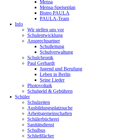
Mensa
Mensa-Speiseplan
Bistro PAULA
PAULA-Team
Info
Wir stellen uns vor
Schulentwicklung
Ansprechpartner
Schulleitung
Schulverwaltung
Schulchronik
Paul Gerhardt
Jugend und Berufung
Leben in Berlin
Seine Lieder
Photovoltaik
Schulgeld & Gebühren
Schüler
Schulzeiten
Ausbildungsplatzsuche
Arbeitsgemeinschaften
Schülerbücherei
Sanitätsdienst
Schulbus
Schließfächer