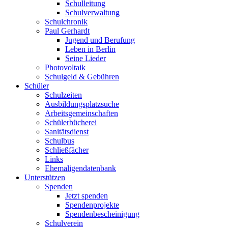
Schulleitung
Schulverwaltung
Schulchronik
Paul Gerhardt
Jugend und Berufung
Leben in Berlin
Seine Lieder
Photovoltaik
Schulgeld & Gebühren
Schüler
Schulzeiten
Ausbildungsplatzsuche
Arbeitsgemeinschaften
Schülerbücherei
Sanitätsdienst
Schulbus
Schließfächer
Links
Ehemaligendatenbank
Unterstützen
Spenden
Jetzt spenden
Spendenprojekte
Spendenbescheinigung
Schulverein