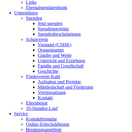
Links
Ehemaligendatenbank
Unterstützen
Spenden
Jetzt spenden
Spendenprojekte
Spendenbescheinigung
Schulverein
Vorstand (CSHK)
Organigramm
Glaube und Werte
Unterricht und Erziehung
Familie und Gesellschaft
Geschichte
Förderverein Kahl
Aufgaben und Projekte
Mitgliedschaft und Förderung
Vereinssatzung
Kontakt
Elternbeirat
10-Stunden-Lauf
Service
Kontaktformular
Online-Entschuldigung
Beratungsangebote