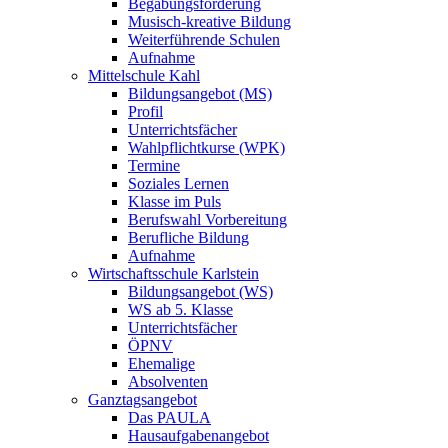
Begabungsförderung
Musisch-kreative Bildung
Weiterführende Schulen
Aufnahme
Mittelschule Kahl
Bildungsangebot (MS)
Profil
Unterrichtsfächer
Wahlpflichtkurse (WPK)
Termine
Soziales Lernen
Klasse im Puls
Berufswahl Vorbereitung
Berufliche Bildung
Aufnahme
Wirtschaftsschule Karlstein
Bildungsangebot (WS)
WS ab 5. Klasse
Unterrichtsfächer
ÖPNV
Ehemalige
Absolventen
Ganztagsangebot
Das PAULA
Hausaufgabenangebot