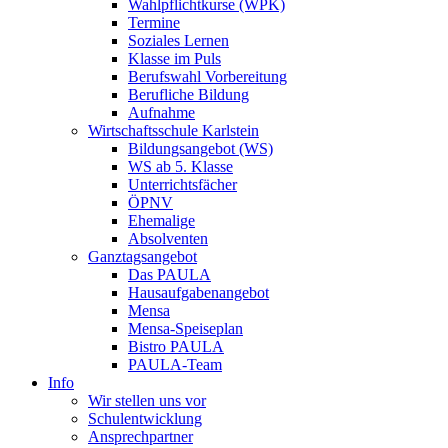
Wahlpflichtkurse (WPK)
Termine
Soziales Lernen
Klasse im Puls
Berufswahl Vorbereitung
Berufliche Bildung
Aufnahme
Wirtschaftsschule Karlstein
Bildungsangebot (WS)
WS ab 5. Klasse
Unterrichtsfächer
ÖPNV
Ehemalige
Absolventen
Ganztagsangebot
Das PAULA
Hausaufgabenangebot
Mensa
Mensa-Speiseplan
Bistro PAULA
PAULA-Team
Info
Wir stellen uns vor
Schulentwicklung
Ansprechpartner