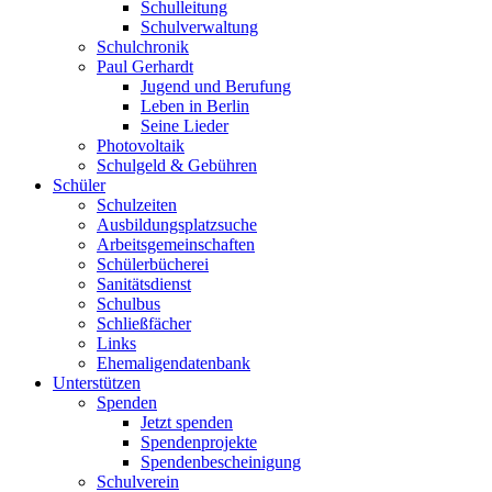
Schulleitung
Schulverwaltung
Schulchronik
Paul Gerhardt
Jugend und Berufung
Leben in Berlin
Seine Lieder
Photovoltaik
Schulgeld & Gebühren
Schüler
Schulzeiten
Ausbildungsplatzsuche
Arbeitsgemeinschaften
Schülerbücherei
Sanitätsdienst
Schulbus
Schließfächer
Links
Ehemaligendatenbank
Unterstützen
Spenden
Jetzt spenden
Spendenprojekte
Spendenbescheinigung
Schulverein