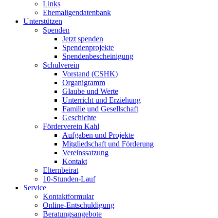
Links
Ehemaligendatenbank
Unterstützen
Spenden
Jetzt spenden
Spendenprojekte
Spendenbescheinigung
Schulverein
Vorstand (CSHK)
Organigramm
Glaube und Werte
Unterricht und Erziehung
Familie und Gesellschaft
Geschichte
Förderverein Kahl
Aufgaben und Projekte
Mitgliedschaft und Förderung
Vereinssatzung
Kontakt
Elternbeirat
10-Stunden-Lauf
Service
Kontaktformular
Online-Entschuldigung
Beratungsangebote