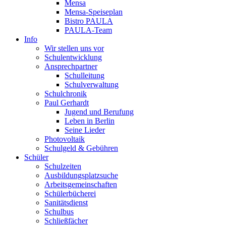
Mensa
Mensa-Speiseplan
Bistro PAULA
PAULA-Team
Info
Wir stellen uns vor
Schulentwicklung
Ansprechpartner
Schulleitung
Schulverwaltung
Schulchronik
Paul Gerhardt
Jugend und Berufung
Leben in Berlin
Seine Lieder
Photovoltaik
Schulgeld & Gebühren
Schüler
Schulzeiten
Ausbildungsplatzsuche
Arbeitsgemeinschaften
Schülerbücherei
Sanitätsdienst
Schulbus
Schließfächer