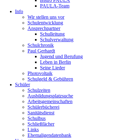
Bistro PAULA
PAULA-Team
Info
Wir stellen uns vor
Schulentwicklung
Ansprechpartner
Schulleitung
Schulverwaltung
Schulchronik
Paul Gerhardt
Jugend und Berufung
Leben in Berlin
Seine Lieder
Photovoltaik
Schulgeld & Gebühren
Schüler
Schulzeiten
Ausbildungsplatzsuche
Arbeitsgemeinschaften
Schülerbücherei
Sanitätsdienst
Schulbus
Schließfächer
Links
Ehemaligendatenbank