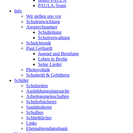
Bistro PAULA
PAULA-Team
Info
Wir stellen uns vor
Schulentwicklung
Ansprechpartner
Schulleitung
Schulverwaltung
Schulchronik
Paul Gerhardt
Jugend und Berufung
Leben in Berlin
Seine Lieder
Photovoltaik
Schulgeld & Gebühren
Schüler
Schulzeiten
Ausbildungsplatzsuche
Arbeitsgemeinschaften
Schülerbücherei
Sanitätsdienst
Schulbus
Schließfächer
Links
Ehemaligendatenbank