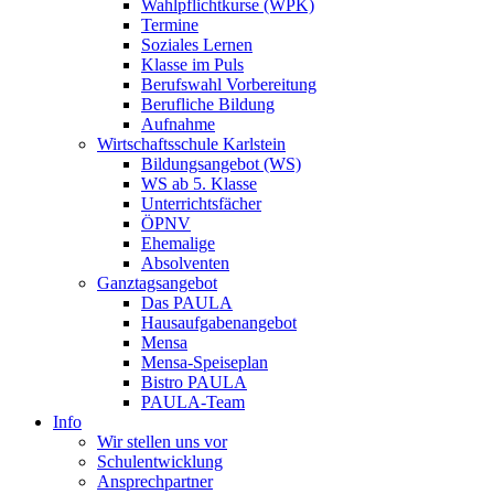
Wahlpflichtkurse (WPK)
Termine
Soziales Lernen
Klasse im Puls
Berufswahl Vorbereitung
Berufliche Bildung
Aufnahme
Wirtschaftsschule Karlstein
Bildungsangebot (WS)
WS ab 5. Klasse
Unterrichtsfächer
ÖPNV
Ehemalige
Absolventen
Ganztagsangebot
Das PAULA
Hausaufgabenangebot
Mensa
Mensa-Speiseplan
Bistro PAULA
PAULA-Team
Info
Wir stellen uns vor
Schulentwicklung
Ansprechpartner