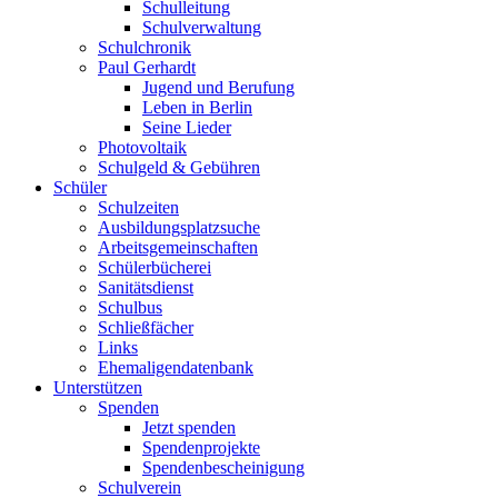
Schulleitung
Schulverwaltung
Schulchronik
Paul Gerhardt
Jugend und Berufung
Leben in Berlin
Seine Lieder
Photovoltaik
Schulgeld & Gebühren
Schüler
Schulzeiten
Ausbildungsplatzsuche
Arbeitsgemeinschaften
Schülerbücherei
Sanitätsdienst
Schulbus
Schließfächer
Links
Ehemaligendatenbank
Unterstützen
Spenden
Jetzt spenden
Spendenprojekte
Spendenbescheinigung
Schulverein