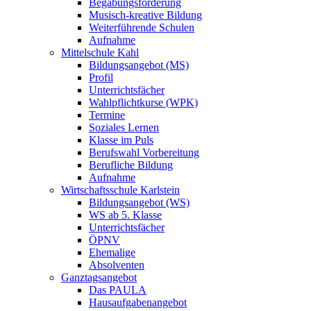
Begabungsförderung
Musisch-kreative Bildung
Weiterführende Schulen
Aufnahme
Mittelschule Kahl
Bildungsangebot (MS)
Profil
Unterrichtsfächer
Wahlpflichtkurse (WPK)
Termine
Soziales Lernen
Klasse im Puls
Berufswahl Vorbereitung
Berufliche Bildung
Aufnahme
Wirtschaftsschule Karlstein
Bildungsangebot (WS)
WS ab 5. Klasse
Unterrichtsfächer
ÖPNV
Ehemalige
Absolventen
Ganztagsangebot
Das PAULA
Hausaufgabenangebot