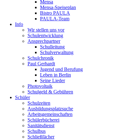
Mensa
Mensa-Speiseplan
Bistro PAULA
PAULA-Team
Info
Wir stellen uns vor
Schulentwicklung
Ansprechpartner
Schulleitung
Schulverwaltung
Schulchronik
Paul Gerhardt
Jugend und Berufung
Leben in Berlin
Seine Lieder
Photovoltaik
Schulgeld & Gebühren
Schüler
Schulzeiten
Ausbildungsplatzsuche
Arbeitsgemeinschaften
Schülerbücherei
Sanitätsdienst
Schulbus
Schließfächer