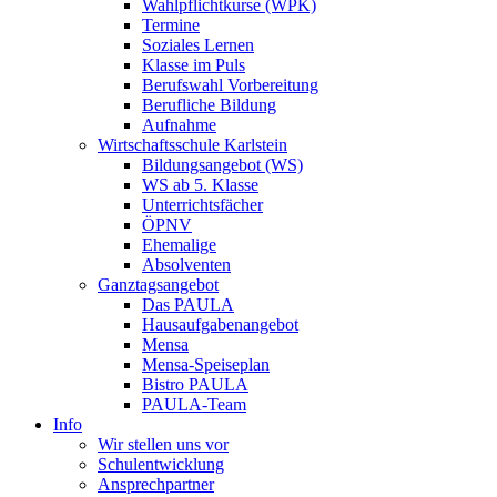
Wahlpflichtkurse (WPK)
Termine
Soziales Lernen
Klasse im Puls
Berufswahl Vorbereitung
Berufliche Bildung
Aufnahme
Wirtschaftsschule Karlstein
Bildungsangebot (WS)
WS ab 5. Klasse
Unterrichtsfächer
ÖPNV
Ehemalige
Absolventen
Ganztagsangebot
Das PAULA
Hausaufgabenangebot
Mensa
Mensa-Speiseplan
Bistro PAULA
PAULA-Team
Info
Wir stellen uns vor
Schulentwicklung
Ansprechpartner