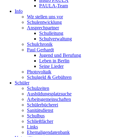
Bistro PAULA
PAULA-Team
Info
Wir stellen uns vor
Schulentwicklung
Ansprechpartner
Schulleitung
Schulverwaltung
Schulchronik
Paul Gerhardt
Jugend und Berufung
Leben in Berlin
Seine Lieder
Photovoltaik
Schulgeld & Gebühren
Schüler
Schulzeiten
Ausbildungsplatzsuche
Arbeitsgemeinschaften
Schülerbücherei
Sanitätsdienst
Schulbus
Schließfächer
Links
Ehemaligendatenbank