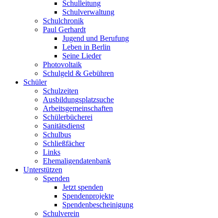
Schulleitung
Schulverwaltung
Schulchronik
Paul Gerhardt
Jugend und Berufung
Leben in Berlin
Seine Lieder
Photovoltaik
Schulgeld & Gebühren
Schüler
Schulzeiten
Ausbildungsplatzsuche
Arbeitsgemeinschaften
Schülerbücherei
Sanitätsdienst
Schulbus
Schließfächer
Links
Ehemaligendatenbank
Unterstützen
Spenden
Jetzt spenden
Spendenprojekte
Spendenbescheinigung
Schulverein