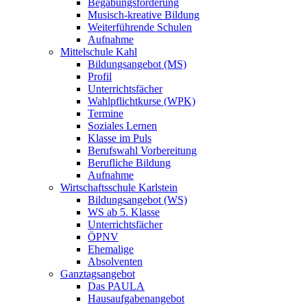
Begabungsförderung
Musisch-kreative Bildung
Weiterführende Schulen
Aufnahme
Mittelschule Kahl
Bildungsangebot (MS)
Profil
Unterrichtsfächer
Wahlpflichtkurse (WPK)
Termine
Soziales Lernen
Klasse im Puls
Berufswahl Vorbereitung
Berufliche Bildung
Aufnahme
Wirtschaftsschule Karlstein
Bildungsangebot (WS)
WS ab 5. Klasse
Unterrichtsfächer
ÖPNV
Ehemalige
Absolventen
Ganztagsangebot
Das PAULA
Hausaufgabenangebot