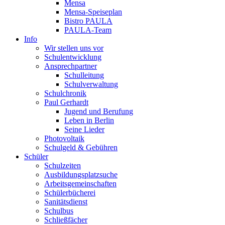
Mensa
Mensa-Speiseplan
Bistro PAULA
PAULA-Team
Info
Wir stellen uns vor
Schulentwicklung
Ansprechpartner
Schulleitung
Schulverwaltung
Schulchronik
Paul Gerhardt
Jugend und Berufung
Leben in Berlin
Seine Lieder
Photovoltaik
Schulgeld & Gebühren
Schüler
Schulzeiten
Ausbildungsplatzsuche
Arbeitsgemeinschaften
Schülerbücherei
Sanitätsdienst
Schulbus
Schließfächer