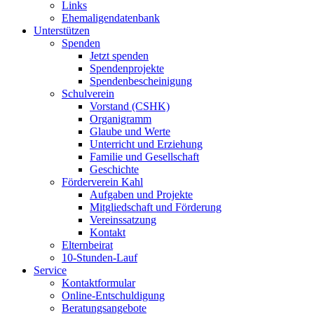
Links
Ehemaligendatenbank
Unterstützen
Spenden
Jetzt spenden
Spendenprojekte
Spendenbescheinigung
Schulverein
Vorstand (CSHK)
Organigramm
Glaube und Werte
Unterricht und Erziehung
Familie und Gesellschaft
Geschichte
Förderverein Kahl
Aufgaben und Projekte
Mitgliedschaft und Förderung
Vereinssatzung
Kontakt
Elternbeirat
10-Stunden-Lauf
Service
Kontaktformular
Online-Entschuldigung
Beratungsangebote