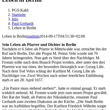
PGS-Kahl:
Startseite
Info
Paul Gerhardt
Leben in Berlin
Leben in Berlin
jsradmin
2014-09-17T04:51:38+02:00
Sein Leben als Pfarrer und Dichter in Berlin
Nachdem er 6 Jahre als Pfarrer in Mittelwalde war, erreichte ihn der
Ruf nach Berlin. Der alte Propst M. Petrus Vehr wurde mit 70
Jahren heimgerufen. Nun gab es Streit über den Nachfolger. M.
Fromm sollte nach dem Brauch Propst werden, aber unter den drei
Pfarrern war nur einer, der besonders fürsorglich war: Georg Lilie.
Nach dem Tod Vehrs schlug der Kurfürst M. Georg Lilie als
Nachfolger vor. Zwei Wochen nach seiner feierlichen Einführung
starb er am 28. April 1657.
„Ein Pastor muss stehend sterben!“, hatte er einmal gesagt. Er starb
wirklich stehend. M. Fromm wurde jetzt zum neuen Propst gewählt.
Der Rat der Stadt, als Patron der Nikolaikirche, ernannte Paul
Gerhardt zum zweiten Diakonus an der Kirche. „Die Stadt Berlin
war im Aufblühen begriffen. Der Kurfürst Friedrich Wilhelm sorgte