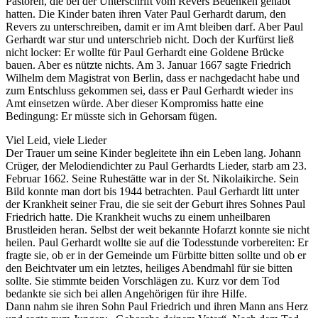
Pastoren, die bei der Unterschrift vom Revers Bedenken gehabt
hatten. Die Kinder baten ihren Vater Paul Gerhardt darum, den
Revers zu unterschreiben, damit er im Amt bleiben darf. Aber Paul
Gerhardt war stur und unterschrieb nicht. Doch der Kurfürst ließ
nicht locker: Er wollte für Paul Gerhardt eine Goldene Brücke
bauen. Aber es nützte nichts. Am 3. Januar 1667 sagte Friedrich
Wilhelm dem Magistrat von Berlin, dass er nachgedacht habe und
zum Entschluss gekommen sei, dass er Paul Gerhardt wieder ins
Amt einsetzen würde. Aber dieser Kompromiss hatte eine
Bedingung: Er müsste sich in Gehorsam fügen.
Viel Leid, viele Lieder
Der Trauer um seine Kinder begleitete ihn ein Leben lang. Johann
Crüger, der Melodiendichter zu Paul Gerhardts Lieder, starb am 23.
Februar 1662. Seine Ruhestätte war in der St. Nikolaikirche. Sein
Bild konnte man dort bis 1944 betrachten. Paul Gerhardt litt unter
der Krankheit seiner Frau, die sie seit der Geburt ihres Sohnes Paul
Friedrich hatte. Die Krankheit wuchs zu einem unheilbaren
Brustleiden heran. Selbst der weit bekannte Hofarzt konnte sie nicht
heilen. Paul Gerhardt wollte sie auf die Todesstunde vorbereiten: Er
fragte sie, ob er in der Gemeinde um Fürbitte bitten sollte und ob er
den Beichtvater um ein letztes, heiliges Abendmahl für sie bitten
sollte. Sie stimmte beiden Vorschlägen zu. Kurz vor dem Tod
bedankte sie sich bei allen Angehörigen für ihre Hilfe.
Dann nahm sie ihren Sohn Paul Friedrich und ihren Mann ans Herz