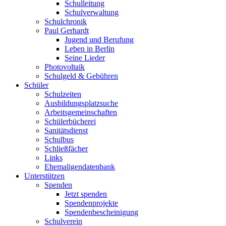
Schulleitung
Schulverwaltung
Schulchronik
Paul Gerhardt
Jugend und Berufung
Leben in Berlin
Seine Lieder
Photovoltaik
Schulgeld & Gebühren
Schüler
Schulzeiten
Ausbildungsplatzsuche
Arbeitsgemeinschaften
Schülerbücherei
Sanitätsdienst
Schulbus
Schließfächer
Links
Ehemaligendatenbank
Unterstützen
Spenden
Jetzt spenden
Spendenprojekte
Spendenbescheinigung
Schulverein