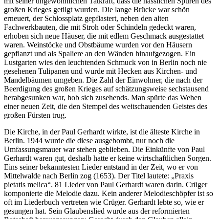
mit seiner ungewöhnlichen Tatkraft, dass die hässlichen Spuren des
großen Krieges getilgt wurden. Die lange Brücke war schön
erneuert, der Schlossplatz gepflastert, neben den alten
Fachwerkbauten, die mit Stroh oder Schindeln gedeckt waren,
erhoben sich neue Häuser, die mit edlem Geschmack ausgestattet
waren. Weinstöcke und Obstbäume wurden vor den Häusern
gepflanzt und als Spaliere an den Wänden hinaufgezogen. Ein
Lustgarten wies den leuchtenden Schmuck von in Berlin noch nie
gesehenen Tulipanen und wurde mit Hecken aus Kirchen- und
Mandelbäumen umgeben. Die Zahl der Einwohner, die nach der
Beerdigung des großen Krieges auf schätzungsweise sechstausend
herabgesunken war, hob sich zusehends. Man spürte das Wehen
einer neuen Zeit, die den Stempel des weitschauenden Geistes des
großen Fürsten trug.
Die Kirche, in der Paul Gerhardt wirkte, ist die älteste Kirche in
Berlin. 1944 wurde die diese ausgebombt, nur noch die
Umfassungsmauer war stehen geblieben. Die Einkünfte von Paul
Gerhardt waren gut, deshalb hatte er keine wirtschaftlichen Sorgen.
Eins seiner bekanntesten Lieder entstand in der Zeit, wo er von
Mittelwalde nach Berlin zog (1653). Der Titel lautete: „Praxis
pietatis melica“. 81 Lieder von Paul Gerhardt waren darin. Crüger
komponierte die Melodie dazu. Kein anderer Melodieschöpfer ist so
oft im Liederbuch vertreten wie Crüger. Gerhardt lebte so, wie er
gesungen hat. Sein Glaubenslied wurde aus der reformierten