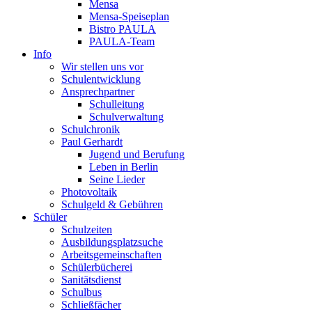
Mensa
Mensa-Speiseplan
Bistro PAULA
PAULA-Team
Info
Wir stellen uns vor
Schulentwicklung
Ansprechpartner
Schulleitung
Schulverwaltung
Schulchronik
Paul Gerhardt
Jugend und Berufung
Leben in Berlin
Seine Lieder
Photovoltaik
Schulgeld & Gebühren
Schüler
Schulzeiten
Ausbildungsplatzsuche
Arbeitsgemeinschaften
Schülerbücherei
Sanitätsdienst
Schulbus
Schließfächer