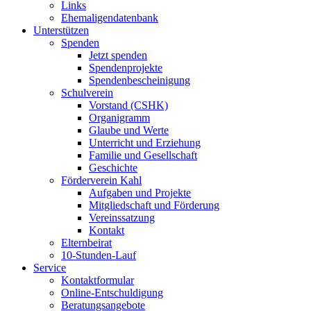
Links
Ehemaligendatenbank
Unterstützen
Spenden
Jetzt spenden
Spendenprojekte
Spendenbescheinigung
Schulverein
Vorstand (CSHK)
Organigramm
Glaube und Werte
Unterricht und Erziehung
Familie und Gesellschaft
Geschichte
Förderverein Kahl
Aufgaben und Projekte
Mitgliedschaft und Förderung
Vereinssatzung
Kontakt
Elternbeirat
10-Stunden-Lauf
Service
Kontaktformular
Online-Entschuldigung
Beratungsangebote