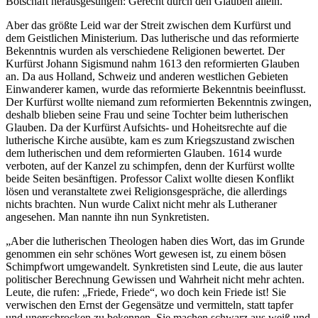
Botschaft herausgesungen: Gerecht durch den Glauben allein.
Aber das größte Leid war der Streit zwischen dem Kurfürst und
dem Geistlichen Ministerium. Das lutherische und das reformierte
Bekenntnis wurden als verschiedene Religionen bewertet. Der
Kurfürst Johann Sigismund nahm 1613 den reformierten Glauben
an. Da aus Holland, Schweiz und anderen westlichen Gebieten
Einwanderer kamen, wurde das reformierte Bekenntnis beeinflusst.
Der Kurfürst wollte niemand zum reformierten Bekenntnis zwingen,
deshalb blieben seine Frau und seine Tochter beim lutherischen
Glauben. Da der Kurfürst Aufsichts- und Hoheitsrechte auf die
lutherische Kirche ausübte, kam es zum Kriegszustand zwischen
dem lutherischen und dem reformierten Glauben. 1614 wurde
verboten, auf der Kanzel zu schimpfen, denn der Kurfürst wollte
beide Seiten besänftigen. Professor Calixt wollte diesen Konflikt
lösen und veranstaltete zwei Religionsgespräche, die allerdings
nichts brachten. Nun wurde Calixt nicht mehr als Lutheraner
angesehen. Man nannte ihn nun Synkretisten.
„Aber die lutherischen Theologen haben dies Wort, das im Grunde
genommen ein sehr schönes Wort gewesen ist, zu einem bösen
Schimpfwort umgewandelt. Synkretisten sind Leute, die aus lauter
politischer Berechnung Gewissen und Wahrheit nicht mehr achten.
Leute, die rufen: „Friede, Friede“, wo doch kein Friede ist! Sie
verwischen den Ernst der Gegensätze und vermitteln, statt tapfer
und unerschrocken zu bekennen. Sie machen schwarz aus weiß und