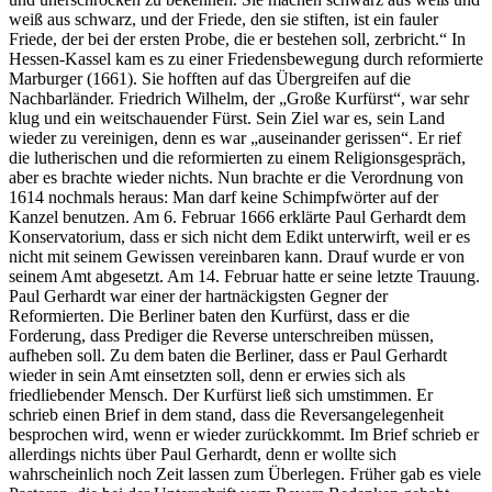
weiß aus schwarz, und der Friede, den sie stiften, ist ein fauler
Friede, der bei der ersten Probe, die er bestehen soll, zerbricht.“ In
Hessen-Kassel kam es zu einer Friedensbewegung durch reformierte
Marburger (1661). Sie hofften auf das Übergreifen auf die
Nachbarländer. Friedrich Wilhelm, der „Große Kurfürst“, war sehr
klug und ein weitschauender Fürst. Sein Ziel war es, sein Land
wieder zu vereinigen, denn es war „auseinander gerissen“. Er rief
die lutherischen und die reformierten zu einem Religionsgespräch,
aber es brachte wieder nichts. Nun brachte er die Verordnung von
1614 nochmals heraus: Man darf keine Schimpfwörter auf der
Kanzel benutzen. Am 6. Februar 1666 erklärte Paul Gerhardt dem
Konservatorium, dass er sich nicht dem Edikt unterwirft, weil er es
nicht mit seinem Gewissen vereinbaren kann. Drauf wurde er von
seinem Amt abgesetzt. Am 14. Februar hatte er seine letzte Trauung.
Paul Gerhardt war einer der hartnäckigsten Gegner der
Reformierten. Die Berliner baten den Kurfürst, dass er die
Forderung, dass Prediger die Reverse unterschreiben müssen,
aufheben soll. Zu dem baten die Berliner, dass er Paul Gerhardt
wieder in sein Amt einsetzten soll, denn er erwies sich als
friedliebender Mensch. Der Kurfürst ließ sich umstimmen. Er
schrieb einen Brief in dem stand, dass die Reversangelegenheit
besprochen wird, wenn er wieder zurückkommt. Im Brief schrieb er
allerdings nichts über Paul Gerhardt, denn er wollte sich
wahrscheinlich noch Zeit lassen zum Überlegen. Früher gab es viele