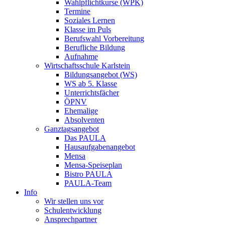
Wahlpflichtkurse (WPK)
Termine
Soziales Lernen
Klasse im Puls
Berufswahl Vorbereitung
Berufliche Bildung
Aufnahme
Wirtschaftsschule Karlstein
Bildungsangebot (WS)
WS ab 5. Klasse
Unterrichtsfächer
ÖPNV
Ehemalige
Absolventen
Ganztagsangebot
Das PAULA
Hausaufgabenangebot
Mensa
Mensa-Speiseplan
Bistro PAULA
PAULA-Team
Info
Wir stellen uns vor
Schulentwicklung
Ansprechpartner