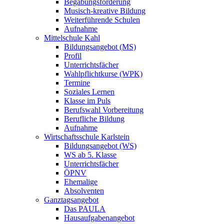
Begabungsförderung
Musisch-kreative Bildung
Weiterführende Schulen
Aufnahme
Mittelschule Kahl
Bildungsangebot (MS)
Profil
Unterrichtsfächer
Wahlpflichtkurse (WPK)
Termine
Soziales Lernen
Klasse im Puls
Berufswahl Vorbereitung
Berufliche Bildung
Aufnahme
Wirtschaftsschule Karlstein
Bildungsangebot (WS)
WS ab 5. Klasse
Unterrichtsfächer
ÖPNV
Ehemalige
Absolventen
Ganztagsangebot
Das PAULA
Hausaufgabenangebot