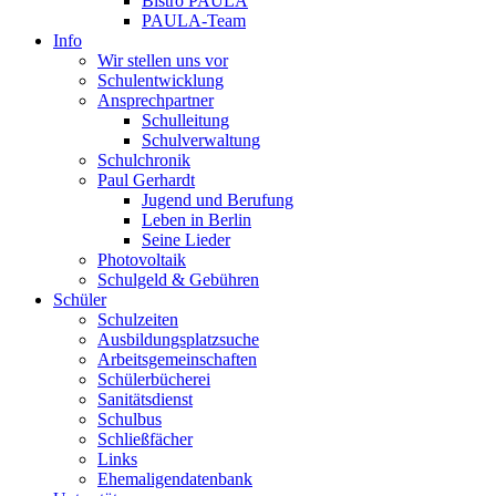
Bistro PAULA
PAULA-Team
Info
Wir stellen uns vor
Schulentwicklung
Ansprechpartner
Schulleitung
Schulverwaltung
Schulchronik
Paul Gerhardt
Jugend und Berufung
Leben in Berlin
Seine Lieder
Photovoltaik
Schulgeld & Gebühren
Schüler
Schulzeiten
Ausbildungsplatzsuche
Arbeitsgemeinschaften
Schülerbücherei
Sanitätsdienst
Schulbus
Schließfächer
Links
Ehemaligendatenbank