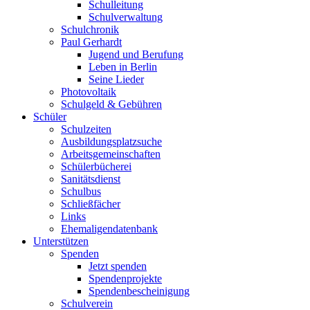
Schulleitung
Schulverwaltung
Schulchronik
Paul Gerhardt
Jugend und Berufung
Leben in Berlin
Seine Lieder
Photovoltaik
Schulgeld & Gebühren
Schüler
Schulzeiten
Ausbildungsplatzsuche
Arbeitsgemeinschaften
Schülerbücherei
Sanitätsdienst
Schulbus
Schließfächer
Links
Ehemaligendatenbank
Unterstützen
Spenden
Jetzt spenden
Spendenprojekte
Spendenbescheinigung
Schulverein