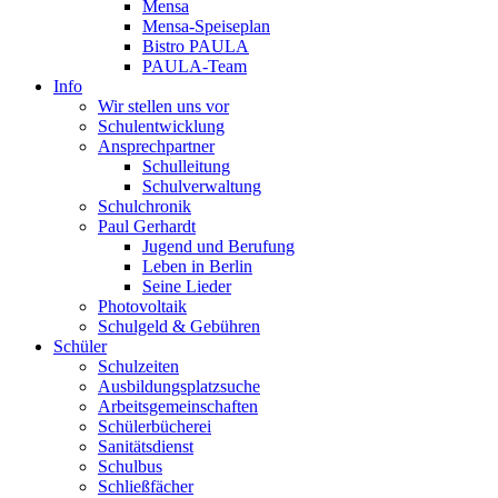
Mensa
Mensa-Speiseplan
Bistro PAULA
PAULA-Team
Info
Wir stellen uns vor
Schulentwicklung
Ansprechpartner
Schulleitung
Schulverwaltung
Schulchronik
Paul Gerhardt
Jugend und Berufung
Leben in Berlin
Seine Lieder
Photovoltaik
Schulgeld & Gebühren
Schüler
Schulzeiten
Ausbildungsplatzsuche
Arbeitsgemeinschaften
Schülerbücherei
Sanitätsdienst
Schulbus
Schließfächer