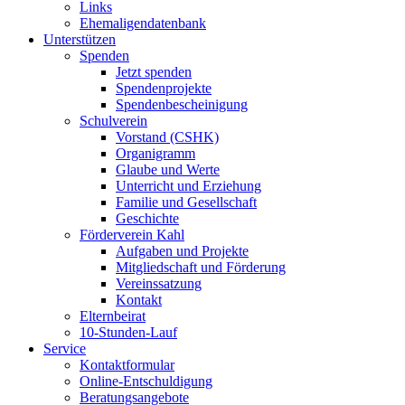
Links
Ehemaligendatenbank
Unterstützen
Spenden
Jetzt spenden
Spendenprojekte
Spendenbescheinigung
Schulverein
Vorstand (CSHK)
Organigramm
Glaube und Werte
Unterricht und Erziehung
Familie und Gesellschaft
Geschichte
Förderverein Kahl
Aufgaben und Projekte
Mitgliedschaft und Förderung
Vereinssatzung
Kontakt
Elternbeirat
10-Stunden-Lauf
Service
Kontaktformular
Online-Entschuldigung
Beratungsangebote