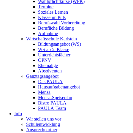
Wahlpflichtkurse (WPK)
Termine
Soziales Lernen
Klasse im Puls
Berufswahl Vorbereitung
Berufliche Bildung
Aufnahme
Wirtschaftsschule Karlstein
Bildungsangebot (WS)
WS ab 5. Klasse
Unterrichtsfächer
ÖPNV
Ehemalige
Absolventen
Ganztagsangebot
Das PAULA
Hausaufgabenangebot
Mensa
Mensa-Speiseplan
Bistro PAULA
PAULA-Team
Info
Wir stellen uns vor
Schulentwicklung
Ansprechpartner