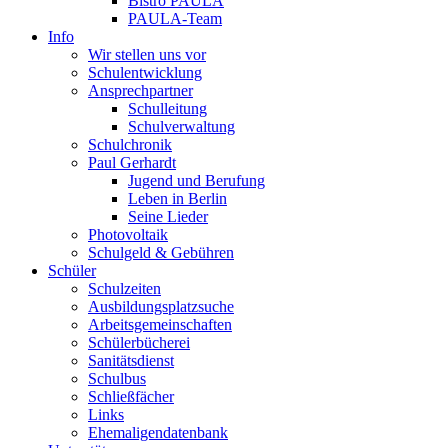
Bistro PAULA
PAULA-Team
Info
Wir stellen uns vor
Schulentwicklung
Ansprechpartner
Schulleitung
Schulverwaltung
Schulchronik
Paul Gerhardt
Jugend und Berufung
Leben in Berlin
Seine Lieder
Photovoltaik
Schulgeld & Gebühren
Schüler
Schulzeiten
Ausbildungsplatzsuche
Arbeitsgemeinschaften
Schülerbücherei
Sanitätsdienst
Schulbus
Schließfächer
Links
Ehemaligendatenbank