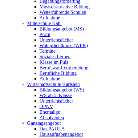
Begabungsförderung
Musisch-kreative Bildung
Weiterführende Schulen
Aufnahme
Mittelschule Kahl
Bildungsangebot (MS)
Profil
Unterrichtsfächer
Wahlpflichtkurse (WPK)
Termine
Soziales Lernen
Klasse im Puls
Berufswahl Vorbereitung
Berufliche Bildung
Aufnahme
Wirtschaftsschule Karlstein
Bildungsangebot (WS)
WS ab 5. Klasse
Unterrichtsfächer
ÖPNV
Ehemalige
Absolventen
Ganztagsangebot
Das PAULA
Hausaufgabenangebot