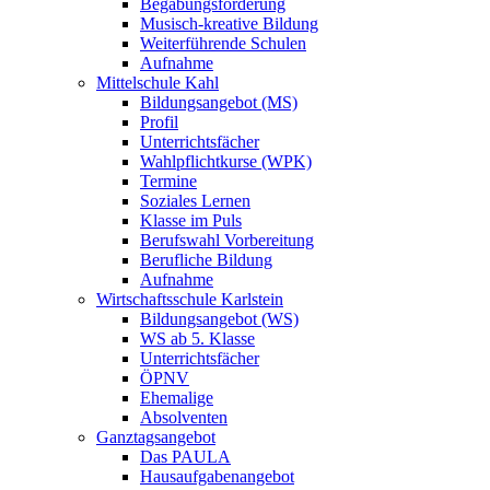
Begabungsförderung
Musisch-kreative Bildung
Weiterführende Schulen
Aufnahme
Mittelschule Kahl
Bildungsangebot (MS)
Profil
Unterrichtsfächer
Wahlpflichtkurse (WPK)
Termine
Soziales Lernen
Klasse im Puls
Berufswahl Vorbereitung
Berufliche Bildung
Aufnahme
Wirtschaftsschule Karlstein
Bildungsangebot (WS)
WS ab 5. Klasse
Unterrichtsfächer
ÖPNV
Ehemalige
Absolventen
Ganztagsangebot
Das PAULA
Hausaufgabenangebot