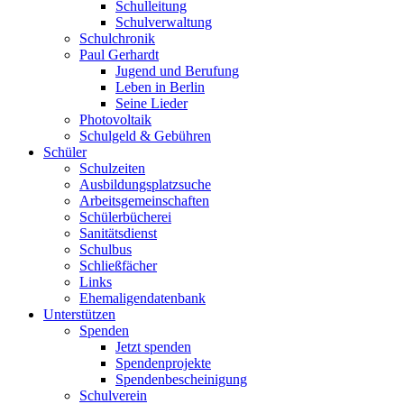
Schulleitung
Schulverwaltung
Schulchronik
Paul Gerhardt
Jugend und Berufung
Leben in Berlin
Seine Lieder
Photovoltaik
Schulgeld & Gebühren
Schüler
Schulzeiten
Ausbildungsplatzsuche
Arbeitsgemeinschaften
Schülerbücherei
Sanitätsdienst
Schulbus
Schließfächer
Links
Ehemaligendatenbank
Unterstützen
Spenden
Jetzt spenden
Spendenprojekte
Spendenbescheinigung
Schulverein