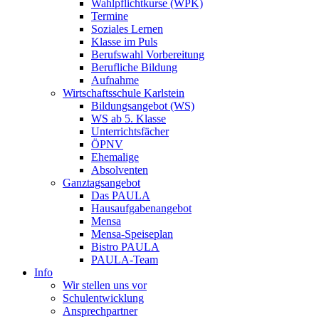
Wahlpflichtkurse (WPK)
Termine
Soziales Lernen
Klasse im Puls
Berufswahl Vorbereitung
Berufliche Bildung
Aufnahme
Wirtschaftsschule Karlstein
Bildungsangebot (WS)
WS ab 5. Klasse
Unterrichtsfächer
ÖPNV
Ehemalige
Absolventen
Ganztagsangebot
Das PAULA
Hausaufgabenangebot
Mensa
Mensa-Speiseplan
Bistro PAULA
PAULA-Team
Info
Wir stellen uns vor
Schulentwicklung
Ansprechpartner