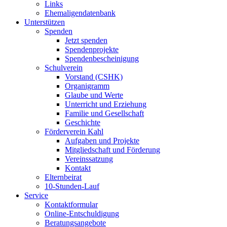
Links
Ehemaligendatenbank
Unterstützen
Spenden
Jetzt spenden
Spendenprojekte
Spendenbescheinigung
Schulverein
Vorstand (CSHK)
Organigramm
Glaube und Werte
Unterricht und Erziehung
Familie und Gesellschaft
Geschichte
Förderverein Kahl
Aufgaben und Projekte
Mitgliedschaft und Förderung
Vereinssatzung
Kontakt
Elternbeirat
10-Stunden-Lauf
Service
Kontaktformular
Online-Entschuldigung
Beratungsangebote