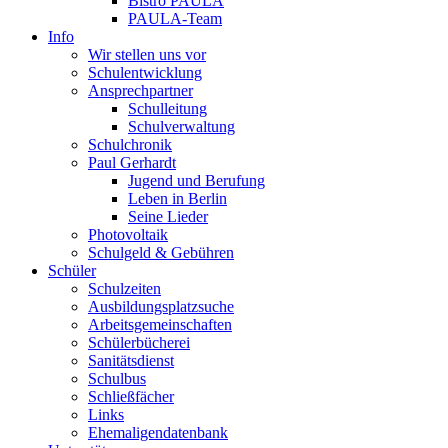
Bistro PAULA
PAULA-Team
Info
Wir stellen uns vor
Schulentwicklung
Ansprechpartner
Schulleitung
Schulverwaltung
Schulchronik
Paul Gerhardt
Jugend und Berufung
Leben in Berlin
Seine Lieder
Photovoltaik
Schulgeld & Gebühren
Schüler
Schulzeiten
Ausbildungsplatzsuche
Arbeitsgemeinschaften
Schülerbücherei
Sanitätsdienst
Schulbus
Schließfächer
Links
Ehemaligendatenbank