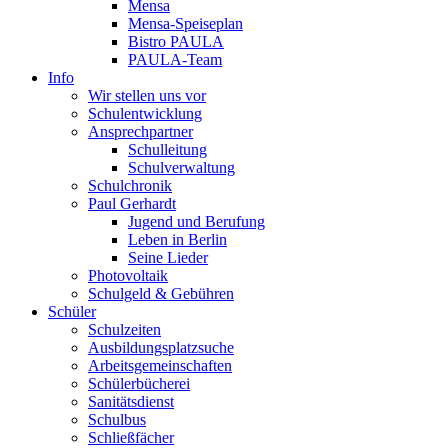
Mensa
Mensa-Speiseplan
Bistro PAULA
PAULA-Team
Info
Wir stellen uns vor
Schulentwicklung
Ansprechpartner
Schulleitung
Schulverwaltung
Schulchronik
Paul Gerhardt
Jugend und Berufung
Leben in Berlin
Seine Lieder
Photovoltaik
Schulgeld & Gebühren
Schüler
Schulzeiten
Ausbildungsplatzsuche
Arbeitsgemeinschaften
Schülerbücherei
Sanitätsdienst
Schulbus
Schließfächer