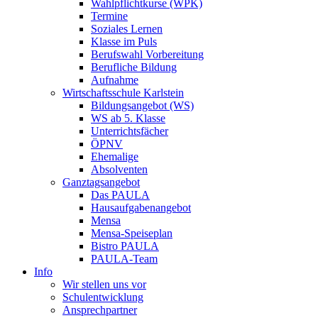
Wahlpflichtkurse (WPK)
Termine
Soziales Lernen
Klasse im Puls
Berufswahl Vorbereitung
Berufliche Bildung
Aufnahme
Wirtschaftsschule Karlstein
Bildungsangebot (WS)
WS ab 5. Klasse
Unterrichtsfächer
ÖPNV
Ehemalige
Absolventen
Ganztagsangebot
Das PAULA
Hausaufgabenangebot
Mensa
Mensa-Speiseplan
Bistro PAULA
PAULA-Team
Info
Wir stellen uns vor
Schulentwicklung
Ansprechpartner