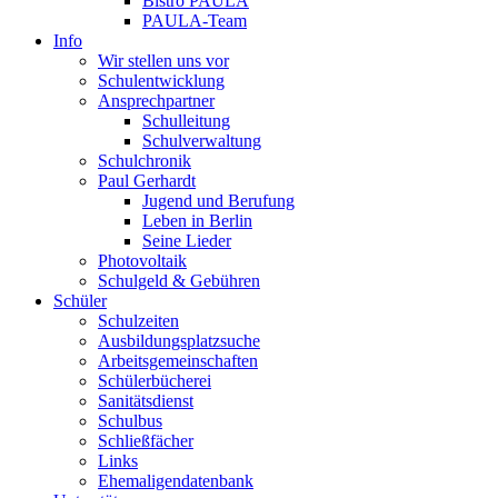
Bistro PAULA
PAULA-Team
Info
Wir stellen uns vor
Schulentwicklung
Ansprechpartner
Schulleitung
Schulverwaltung
Schulchronik
Paul Gerhardt
Jugend und Berufung
Leben in Berlin
Seine Lieder
Photovoltaik
Schulgeld & Gebühren
Schüler
Schulzeiten
Ausbildungsplatzsuche
Arbeitsgemeinschaften
Schülerbücherei
Sanitätsdienst
Schulbus
Schließfächer
Links
Ehemaligendatenbank