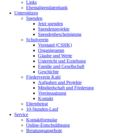
Links
Ehemaligendatenbank
Unterstützen
Spenden
Jetzt spenden
Spendenprojekte
Spendenbescheinigung
Schulverein
Vorstand (CSHK)
Organigramm
Glaube und Werte
Unterricht und Erziehung
Familie und Gesellschaft
Geschichte
Förderverein Kahl
Aufgaben und Projekte
Mitgliedschaft und Förderung
Vereinssatzung
Kontakt
Elternbeirat
10-Stunden-Lauf
Service
Kontaktformular
Online-Entschuldigung
Beratungsangebote