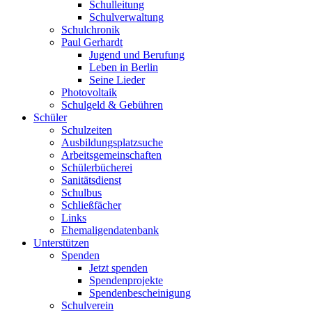
Schulleitung
Schulverwaltung
Schulchronik
Paul Gerhardt
Jugend und Berufung
Leben in Berlin
Seine Lieder
Photovoltaik
Schulgeld & Gebühren
Schüler
Schulzeiten
Ausbildungsplatzsuche
Arbeitsgemeinschaften
Schülerbücherei
Sanitätsdienst
Schulbus
Schließfächer
Links
Ehemaligendatenbank
Unterstützen
Spenden
Jetzt spenden
Spendenprojekte
Spendenbescheinigung
Schulverein