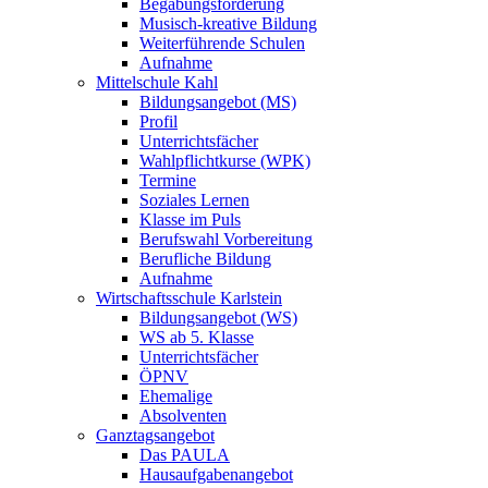
Begabungsförderung
Musisch-kreative Bildung
Weiterführende Schulen
Aufnahme
Mittelschule Kahl
Bildungsangebot (MS)
Profil
Unterrichtsfächer
Wahlpflichtkurse (WPK)
Termine
Soziales Lernen
Klasse im Puls
Berufswahl Vorbereitung
Berufliche Bildung
Aufnahme
Wirtschaftsschule Karlstein
Bildungsangebot (WS)
WS ab 5. Klasse
Unterrichtsfächer
ÖPNV
Ehemalige
Absolventen
Ganztagsangebot
Das PAULA
Hausaufgabenangebot