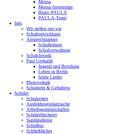
Mensa
Mensa-Speiseplan
Bistro PAULA
PAULA-Team
Info
Wir stellen uns vor
Schulentwicklung
Ansprechpartner
Schulleitung
Schulverwaltung
Schulchronik
Paul Gerhardt
Jugend und Berufung
Leben in Berlin
Seine Lieder
Photovoltaik
Schulgeld & Gebühren
Schüler
Schulzeiten
Ausbildungsplatzsuche
Arbeitsgemeinschaften
Schülerbücherei
Sanitätsdienst
Schulbus
Schließfächer