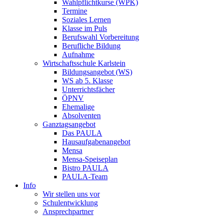
Wahlpflichtkurse (WPK)
Termine
Soziales Lernen
Klasse im Puls
Berufswahl Vorbereitung
Berufliche Bildung
Aufnahme
Wirtschaftsschule Karlstein
Bildungsangebot (WS)
WS ab 5. Klasse
Unterrichtsfächer
ÖPNV
Ehemalige
Absolventen
Ganztagsangebot
Das PAULA
Hausaufgabenangebot
Mensa
Mensa-Speiseplan
Bistro PAULA
PAULA-Team
Info
Wir stellen uns vor
Schulentwicklung
Ansprechpartner