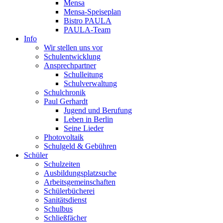
Mensa
Mensa-Speiseplan
Bistro PAULA
PAULA-Team
Info
Wir stellen uns vor
Schulentwicklung
Ansprechpartner
Schulleitung
Schulverwaltung
Schulchronik
Paul Gerhardt
Jugend und Berufung
Leben in Berlin
Seine Lieder
Photovoltaik
Schulgeld & Gebühren
Schüler
Schulzeiten
Ausbildungsplatzsuche
Arbeitsgemeinschaften
Schülerbücherei
Sanitätsdienst
Schulbus
Schließfächer