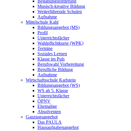
Begabungsförderung
Musisch-kreative Bildung
Weiterführende Schulen
Aufnahme
Mittelschule Kahl
Bildungsangebot (MS)
Profil
Unterrichtsfächer
Wahlpflichtkurse (WPK)
Termine
Soziales Lernen
Klasse im Puls
Berufswahl Vorbereitung
Berufliche Bildung
Aufnahme
Wirtschaftsschule Karlstein
Bildungsangebot (WS)
WS ab 5. Klasse
Unterrichtsfächer
ÖPNV
Ehemalige
Absolventen
Ganztagsangebot
Das PAULA
Hausaufgabenangebot