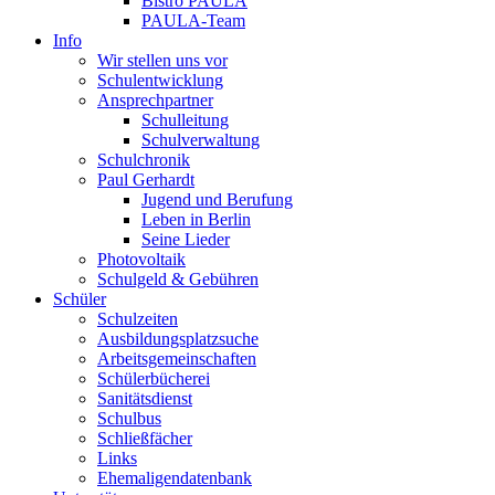
Bistro PAULA
PAULA-Team
Info
Wir stellen uns vor
Schulentwicklung
Ansprechpartner
Schulleitung
Schulverwaltung
Schulchronik
Paul Gerhardt
Jugend und Berufung
Leben in Berlin
Seine Lieder
Photovoltaik
Schulgeld & Gebühren
Schüler
Schulzeiten
Ausbildungsplatzsuche
Arbeitsgemeinschaften
Schülerbücherei
Sanitätsdienst
Schulbus
Schließfächer
Links
Ehemaligendatenbank