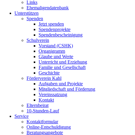
Links
Ehemaligendatenbank
Unterstützen
Spenden
Jetzt spenden
Spendenprojekte
Spendenbescheinigung
Schulverein
Vorstand (CSHK)
Organigramm
Glaube und Werte
Unterricht und Erziehung
Familie und Gesellschaft
Geschichte
Förderverein Kahl
Aufgaben und Projekte
Mitgliedschaft und Förderung
Vereinssatzung
Kontakt
Elternbeirat
10-Stunden-Lauf
Service
Kontaktformular
Online-Entschuldigung
Beratungsangebote