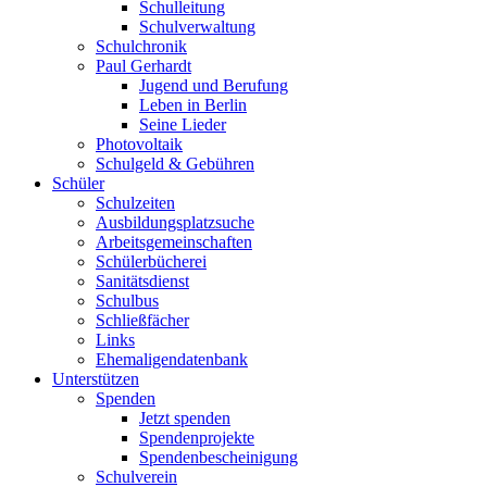
Schulleitung
Schulverwaltung
Schulchronik
Paul Gerhardt
Jugend und Berufung
Leben in Berlin
Seine Lieder
Photovoltaik
Schulgeld & Gebühren
Schüler
Schulzeiten
Ausbildungsplatzsuche
Arbeitsgemeinschaften
Schülerbücherei
Sanitätsdienst
Schulbus
Schließfächer
Links
Ehemaligendatenbank
Unterstützen
Spenden
Jetzt spenden
Spendenprojekte
Spendenbescheinigung
Schulverein