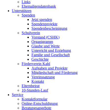
Links
Ehemaligendatenbank
Unterstützen
Spenden
Jetzt spenden
Spendenprojekte
Spendenbescheinigung
Schulverein
Vorstand (CSHK)
Organigramm
Glaube und Werte
Unterricht und Erziehung
Familie und Gesellschaft
Geschichte
Förderverein Kahl
Aufgaben und Projekte
Mitgliedschaft und Förderung
Vereinssatzung
Kontakt
Elternbeirat
10-Stunden-Lauf
Service
Kontaktformular
Online-Entschuldigung
Beratungsangebote