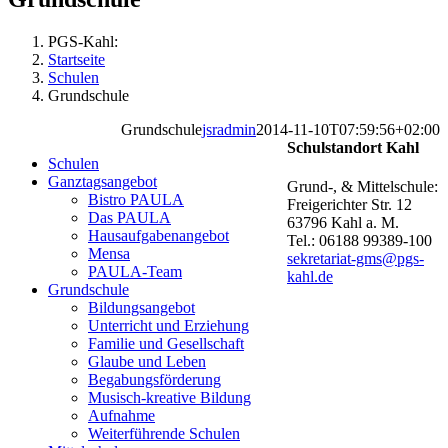
PGS-Kahl:
Startseite
Schulen
Grundschule
Grundschule
jsradmin
2014-11-10T07:59:56+02:00
Schulstandort Kahl
Schulen
Ganztagsangebot
Grund-, & Mittelschule:
Bistro PAULA
Freigerichter Str. 12
Das PAULA
63796 Kahl a. M.
Hausaufgabenangebot
Tel.: 06188 99389-100
Mensa
sekretariat-gms@pgs-
PAULA-Team
kahl.de
Grundschule
Bildungsangebot
Unterricht und Erziehung
Familie und Gesellschaft
Glaube und Leben
Begabungsförderung
Musisch-kreative Bildung
Aufnahme
Weiterführende Schulen