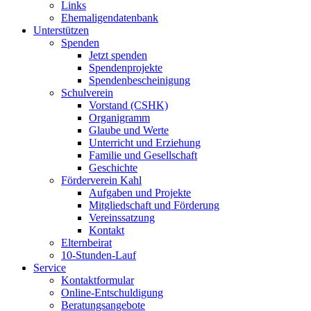
Links
Ehemaligendatenbank
Unterstützen
Spenden
Jetzt spenden
Spendenprojekte
Spendenbescheinigung
Schulverein
Vorstand (CSHK)
Organigramm
Glaube und Werte
Unterricht und Erziehung
Familie und Gesellschaft
Geschichte
Förderverein Kahl
Aufgaben und Projekte
Mitgliedschaft und Förderung
Vereinssatzung
Kontakt
Elternbeirat
10-Stunden-Lauf
Service
Kontaktformular
Online-Entschuldigung
Beratungsangebote