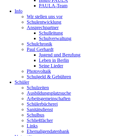
Bistro PAULA
PAULA-Team
Info
Wir stellen uns vor
Schulentwicklung
Ansprechpartner
Schulleitung
Schulverwaltung
Schulchronik
Paul Gerhardt
Jugend und Berufung
Leben in Berlin
Seine Lieder
Photovoltaik
Schulgeld & Gebühren
Schüler
Schulzeiten
Ausbildungsplatzsuche
Arbeitsgemeinschaften
Schülerbücherei
Sanitätsdienst
Schulbus
Schließfächer
Links
Ehemaligendatenbank