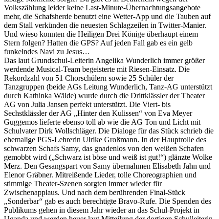
Volkszählung leider keine Last-Minute-Übernachtungsangebote
mehr, die Schafsherde benutzt eine Wetter-App und die Tauben auf
dem Stall verkünden die neuesten Schlagzeilen in Twitter-Manier.
Und wieso konnten die Heiligen Drei Könige überhaupt einem
Stern folgen? Hatten die GPS? Auf jeden Fall gab es ein gelb
funkelndes Navi zu Jesus…
Das laut Grundschul-Leiterin Angelika Wunderlich immer größer
werdende Musical-Team begeisterte mit Riesen-Einsatz. Die
Rekordzahl von 51 Chorschülern sowie 25 Schüler der
Tanzgruppen (beide AGs Leitung Wunderlich, Tanz-AG unterstützt
durch Kathinka Wälde) wurde durch die Drittklässler der Theater
AG von Julia Jansen perfekt unterstützt. Die Viert- bis
Sechstklässler der AG „Hinter den Kulissen“ von Eva Meyer
Guggemos lieferte ebenso toll ab wie die AG Ton und Licht mit
Schulvater Dirk Wollschläger. Die Dialoge für das Stück schrieb die
ehemalige PGS-Lehrerin Ulrike Großmann. In der Hauptrolle des
schwarzen Schafs Samy, das gnadenlos von den weißen Schafen
gemobbt wird („Schwarz ist böse und weiß ist gut!“) glänzte Wolke
Merz. Den Gesangspart von Samy übernahmen Elisabeth Jahn und
Elenor Gräbner. Mitreißende Lieder, tolle Choreographien und
stimmige Theater-Szenen sorgten immer wieder für
Zwischenapplaus. Und nach dem berührenden Final-Stück
„Sonderbar“ gab es auch berechtigte Bravo-Rufe. Die Spenden des
Publikums gehen in diesem Jahr wieder an das Schul-Projekt in
Uganda und werden heuer laut Mitteilung der dortigen Schulleiterin