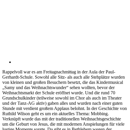
Rappelvoll war es am Freitagnachmittag in der Aula der Paul-
Gerhardt-Schule. Sowohl alle Sitz- als auch alle Stehplätze wurden
von kleinen und großen Besuchern besetzt, die das Kindermusical
„Samy und das Weihnachtswunder“ sehen wollten, bevor der
Weihnachtsmarkt der Schule eröffnet wurde. Und die rund 70
Grundschulkinder (teilweise sowohl im Chor als auch im Theater
und der Tanz-AG aktiv) gaben alles und wurden nach einer guten
Stunde mit verdient großem Applaus belohnt. In der Geschichte von
Ruthild Wilson geht es um ein aktuelles Thema: Mobbing.
Verknüpft wurde das mit der traditionellen Weihnachtsgeschichte
um die Geburt von Jesus, die mit modernen Anspielungen für viele
lustige Momente sorgte. Da gibt es in Bethlehem wegen der