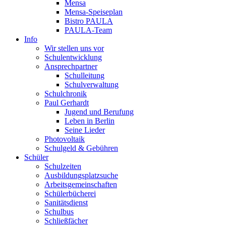
Mensa
Mensa-Speiseplan
Bistro PAULA
PAULA-Team
Info
Wir stellen uns vor
Schulentwicklung
Ansprechpartner
Schulleitung
Schulverwaltung
Schulchronik
Paul Gerhardt
Jugend und Berufung
Leben in Berlin
Seine Lieder
Photovoltaik
Schulgeld & Gebühren
Schüler
Schulzeiten
Ausbildungsplatzsuche
Arbeitsgemeinschaften
Schülerbücherei
Sanitätsdienst
Schulbus
Schließfächer