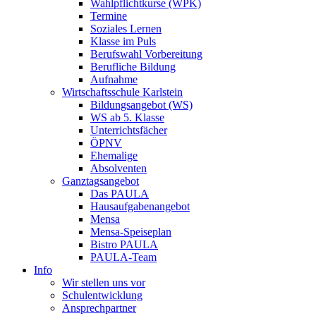
Wahlpflichtkurse (WPK)
Termine
Soziales Lernen
Klasse im Puls
Berufswahl Vorbereitung
Berufliche Bildung
Aufnahme
Wirtschaftsschule Karlstein
Bildungsangebot (WS)
WS ab 5. Klasse
Unterrichtsfächer
ÖPNV
Ehemalige
Absolventen
Ganztagsangebot
Das PAULA
Hausaufgabenangebot
Mensa
Mensa-Speiseplan
Bistro PAULA
PAULA-Team
Info
Wir stellen uns vor
Schulentwicklung
Ansprechpartner