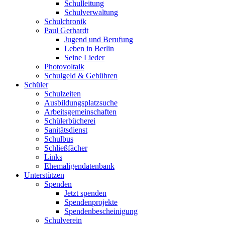
Schulleitung
Schulverwaltung
Schulchronik
Paul Gerhardt
Jugend und Berufung
Leben in Berlin
Seine Lieder
Photovoltaik
Schulgeld & Gebühren
Schüler
Schulzeiten
Ausbildungsplatzsuche
Arbeitsgemeinschaften
Schülerbücherei
Sanitätsdienst
Schulbus
Schließfächer
Links
Ehemaligendatenbank
Unterstützen
Spenden
Jetzt spenden
Spendenprojekte
Spendenbescheinigung
Schulverein