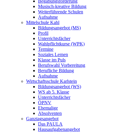
Begabungsförderung
Musisch-kreative Bildung
Weiterführende Schulen
Aufnahme
Mittelschule Kahl
Bildungsangebot (MS)
Profil
Unterrichtsfächer
Wahlpflichtkurse (WPK)
Termine
Soziales Lernen
Klasse im Puls
Berufswahl Vorbereitung
Berufliche Bildung
Aufnahme
Wirtschaftsschule Karlstein
Bildungsangebot (WS)
WS ab 5. Klasse
Unterrichtsfächer
ÖPNV
Ehemalige
Absolventen
Ganztagsangebot
Das PAULA
Hausaufgabenangebot