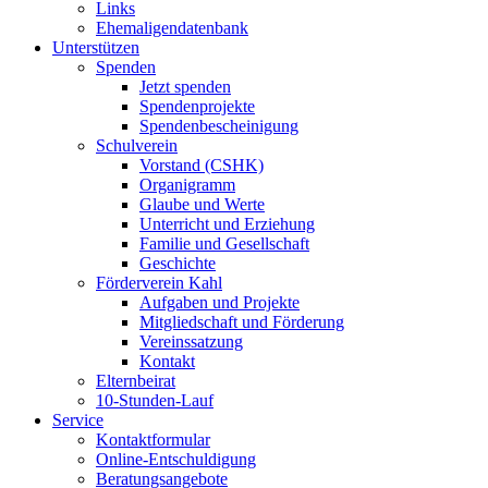
Links
Ehemaligendatenbank
Unterstützen
Spenden
Jetzt spenden
Spendenprojekte
Spendenbescheinigung
Schulverein
Vorstand (CSHK)
Organigramm
Glaube und Werte
Unterricht und Erziehung
Familie und Gesellschaft
Geschichte
Förderverein Kahl
Aufgaben und Projekte
Mitgliedschaft und Förderung
Vereinssatzung
Kontakt
Elternbeirat
10-Stunden-Lauf
Service
Kontaktformular
Online-Entschuldigung
Beratungsangebote