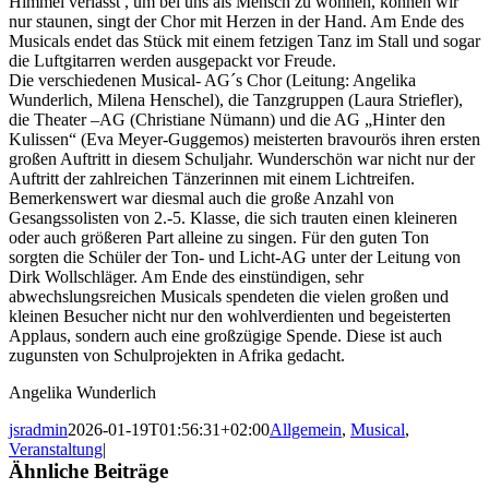
Himmel verlässt , um bei uns als Mensch zu wohnen, können wir
nur staunen, singt der Chor mit Herzen in der Hand. Am Ende des
Musicals endet das Stück mit einem fetzigen Tanz im Stall und sogar
die Luftgitarren werden ausgepackt vor Freude.
Die verschiedenen Musical- AG´s Chor (Leitung: Angelika
Wunderlich, Milena Henschel), die Tanzgruppen (Laura Striefler),
die Theater –AG (Christiane Nümann) und die AG „Hinter den
Kulissen“ (Eva Meyer-Guggemos) meisterten bravourös ihren ersten
großen Auftritt in diesem Schuljahr. Wunderschön war nicht nur der
Auftritt der zahlreichen Tänzerinnen mit einem Lichtreifen.
Bemerkenswert war diesmal auch die große Anzahl von
Gesangssolisten von 2.-5. Klasse, die sich trauten einen kleineren
oder auch größeren Part alleine zu singen. Für den guten Ton
sorgten die Schüler der Ton- und Licht-AG unter der Leitung von
Dirk Wollschläger. Am Ende des einstündigen, sehr
abwechslungsreichen Musicals spendeten die vielen großen und
kleinen Besucher nicht nur den wohlverdienten und begeisterten
Applaus, sondern auch eine großzügige Spende. Diese ist auch
zugunsten von Schulprojekten in Afrika gedacht.
Angelika Wunderlich
jsradmin
2026-01-19T01:56:31+02:00
Allgemein
,
Musical
,
Veranstaltung
|
Ähnliche Beiträge