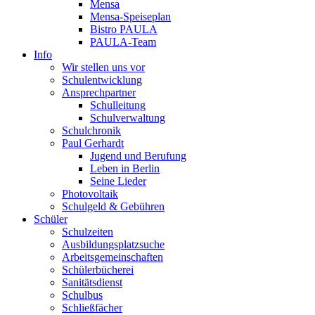
Mensa
Mensa-Speiseplan
Bistro PAULA
PAULA-Team
Info
Wir stellen uns vor
Schulentwicklung
Ansprechpartner
Schulleitung
Schulverwaltung
Schulchronik
Paul Gerhardt
Jugend und Berufung
Leben in Berlin
Seine Lieder
Photovoltaik
Schulgeld & Gebühren
Schüler
Schulzeiten
Ausbildungsplatzsuche
Arbeitsgemeinschaften
Schülerbücherei
Sanitätsdienst
Schulbus
Schließfächer