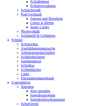
Schulleitung
Schulverwaltung
Schulchronik
Paul Gerhardt
Jugend und Berufung
Leben in Berlin
Seine Lieder
Photovoltaik
Schulgeld & Gebühren
Schüler
Schulzeiten
Ausbildungsplatzsuche
Arbeitsgemeinschaften
Schülerbücherei
Sanitätsdienst
Schulbus
Schließfächer
Links
Ehemaligendatenbank
Unterstützen
Spenden
Jetzt spenden
Spendenprojekte
Spendenbescheinigung
Schulverein