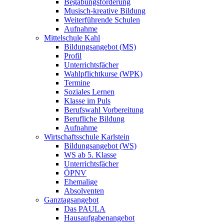
Begabungsförderung
Musisch-kreative Bildung
Weiterführende Schulen
Aufnahme
Mittelschule Kahl
Bildungsangebot (MS)
Profil
Unterrichtsfächer
Wahlpflichtkurse (WPK)
Termine
Soziales Lernen
Klasse im Puls
Berufswahl Vorbereitung
Berufliche Bildung
Aufnahme
Wirtschaftsschule Karlstein
Bildungsangebot (WS)
WS ab 5. Klasse
Unterrichtsfächer
ÖPNV
Ehemalige
Absolventen
Ganztagsangebot
Das PAULA
Hausaufgabenangebot