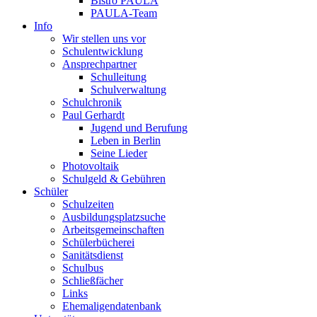
Bistro PAULA
PAULA-Team
Info
Wir stellen uns vor
Schulentwicklung
Ansprechpartner
Schulleitung
Schulverwaltung
Schulchronik
Paul Gerhardt
Jugend und Berufung
Leben in Berlin
Seine Lieder
Photovoltaik
Schulgeld & Gebühren
Schüler
Schulzeiten
Ausbildungsplatzsuche
Arbeitsgemeinschaften
Schülerbücherei
Sanitätsdienst
Schulbus
Schließfächer
Links
Ehemaligendatenbank