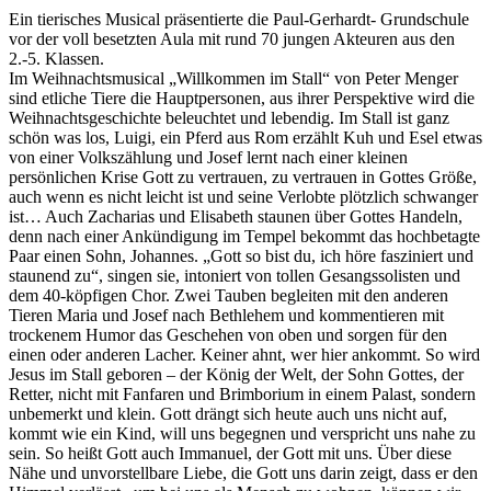
Ein tierisches Musical präsentierte die Paul-Gerhardt- Grundschule
vor der voll besetzten Aula mit rund 70 jungen Akteuren aus den
2.-5. Klassen.
Im Weihnachtsmusical „Willkommen im Stall“ von Peter Menger
sind etliche Tiere die Hauptpersonen, aus ihrer Perspektive wird die
Weihnachtsgeschichte beleuchtet und lebendig. Im Stall ist ganz
schön was los, Luigi, ein Pferd aus Rom erzählt Kuh und Esel etwas
von einer Volkszählung und Josef lernt nach einer kleinen
persönlichen Krise Gott zu vertrauen, zu vertrauen in Gottes Größe,
auch wenn es nicht leicht ist und seine Verlobte plötzlich schwanger
ist… Auch Zacharias und Elisabeth staunen über Gottes Handeln,
denn nach einer Ankündigung im Tempel bekommt das hochbetagte
Paar einen Sohn, Johannes. „Gott so bist du, ich höre fasziniert und
staunend zu“, singen sie, intoniert von tollen Gesangssolisten und
dem 40-köpfigen Chor. Zwei Tauben begleiten mit den anderen
Tieren Maria und Josef nach Bethlehem und kommentieren mit
trockenem Humor das Geschehen von oben und sorgen für den
einen oder anderen Lacher. Keiner ahnt, wer hier ankommt. So wird
Jesus im Stall geboren – der König der Welt, der Sohn Gottes, der
Retter, nicht mit Fanfaren und Brimborium in einem Palast, sondern
unbemerkt und klein. Gott drängt sich heute auch uns nicht auf,
kommt wie ein Kind, will uns begegnen und verspricht uns nahe zu
sein. So heißt Gott auch Immanuel, der Gott mit uns. Über diese
Nähe und unvorstellbare Liebe, die Gott uns darin zeigt, dass er den