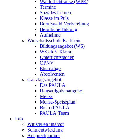
Wahlpflichtkurse (WPK)
Termine
Soziales Lernen
Klasse im Puls
Berufswahl Vorbereitung
Berufliche Bildung
Aufnahme
Wirtschaftsschule Karlstein
Bildungsangebot (WS)
WS ab 5. Klasse
Unterrichtsfächer
ÖPNV
Ehemalige
Absolventen
Ganztagsangebot
Das PAULA
Hausaufgabenangebot
Mensa
Mensa-Speiseplan
Bistro PAULA
PAULA-Team
Info
Wir stellen uns vor
Schulentwicklung
Ansprechpartner