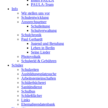
Bistro PAULA
PAULA-Team
Info
Wir stellen uns vor
Schulentwicklung
Ansprechpartner
Schulleitung
Schulverwaltung
Schulchronik
Paul Gerhardt
Jugend und Berufung
Leben in Berlin
Seine Lieder
Photovoltaik
Schulgeld & Gebühren
Schüler
Schulzeiten
Ausbildungsplatzsuche
Arbeitsgemeinschaften
Schülerbücherei
Sanitätsdienst
Schulbus
Schließfächer
Links
Ehemaligendatenbank