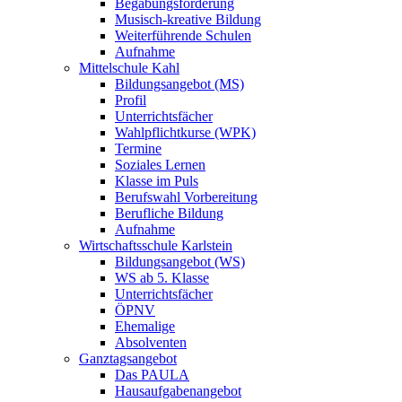
Begabungsförderung
Musisch-kreative Bildung
Weiterführende Schulen
Aufnahme
Mittelschule Kahl
Bildungsangebot (MS)
Profil
Unterrichtsfächer
Wahlpflichtkurse (WPK)
Termine
Soziales Lernen
Klasse im Puls
Berufswahl Vorbereitung
Berufliche Bildung
Aufnahme
Wirtschaftsschule Karlstein
Bildungsangebot (WS)
WS ab 5. Klasse
Unterrichtsfächer
ÖPNV
Ehemalige
Absolventen
Ganztagsangebot
Das PAULA
Hausaufgabenangebot