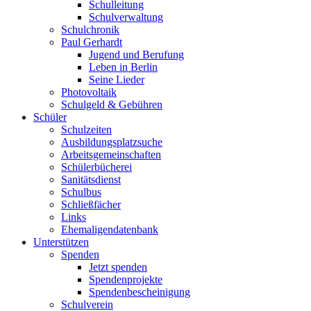
Schulleitung
Schulverwaltung
Schulchronik
Paul Gerhardt
Jugend und Berufung
Leben in Berlin
Seine Lieder
Photovoltaik
Schulgeld & Gebühren
Schüler
Schulzeiten
Ausbildungsplatzsuche
Arbeitsgemeinschaften
Schülerbücherei
Sanitätsdienst
Schulbus
Schließfächer
Links
Ehemaligendatenbank
Unterstützen
Spenden
Jetzt spenden
Spendenprojekte
Spendenbescheinigung
Schulverein