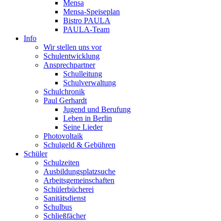
Mensa
Mensa-Speiseplan
Bistro PAULA
PAULA-Team
Info
Wir stellen uns vor
Schulentwicklung
Ansprechpartner
Schulleitung
Schulverwaltung
Schulchronik
Paul Gerhardt
Jugend und Berufung
Leben in Berlin
Seine Lieder
Photovoltaik
Schulgeld & Gebühren
Schüler
Schulzeiten
Ausbildungsplatzsuche
Arbeitsgemeinschaften
Schülerbücherei
Sanitätsdienst
Schulbus
Schließfächer