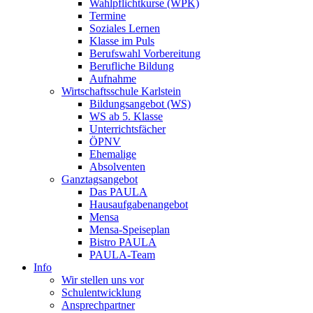
Wahlpflichtkurse (WPK)
Termine
Soziales Lernen
Klasse im Puls
Berufswahl Vorbereitung
Berufliche Bildung
Aufnahme
Wirtschaftsschule Karlstein
Bildungsangebot (WS)
WS ab 5. Klasse
Unterrichtsfächer
ÖPNV
Ehemalige
Absolventen
Ganztagsangebot
Das PAULA
Hausaufgabenangebot
Mensa
Mensa-Speiseplan
Bistro PAULA
PAULA-Team
Info
Wir stellen uns vor
Schulentwicklung
Ansprechpartner