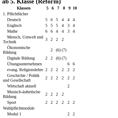
ab 5. Klasse (Reform)
Klassen
5
6
7
8
9
10
1. Pflichtfächer
Deutsch
5
6
5
4
4
4
Englisch
5
5
5
4
3
4
Mathe
6
6
4
4
3
4
Mensch, Umwelt und
3
2
2
2
Technik
Ökonomische
2
(6)
(7)
Bildung
Digitale Bildung
2
2
(6)
(7)
Übungsunternehmen
6
6
evang. Religionslehre
2
2
2
2
2
2
Geschichte / Politik
2
2
2
2
2
2
und Gesellschaft
Wirtschaft aktuell
2
Musisch-ästhetische
2
2
2
2
Bildung
Sport
2
2
2
2
2
2
Wahlpflichtmodule
Modul 1
2
2