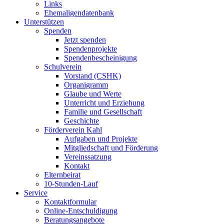
Links
Ehemaligendatenbank
Unterstützen
Spenden
Jetzt spenden
Spendenprojekte
Spendenbescheinigung
Schulverein
Vorstand (CSHK)
Organigramm
Glaube und Werte
Unterricht und Erziehung
Familie und Gesellschaft
Geschichte
Förderverein Kahl
Aufgaben und Projekte
Mitgliedschaft und Förderung
Vereinssatzung
Kontakt
Elternbeirat
10-Stunden-Lauf
Service
Kontaktformular
Online-Entschuldigung
Beratungsangebote