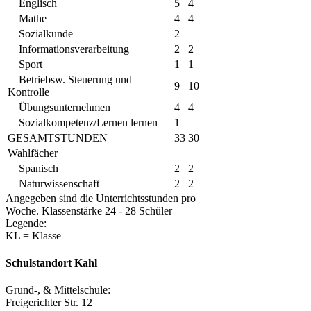
Englisch
5
4
Mathe
4
4
Sozialkunde
2
Informationsverarbeitung
2
2
Sport
1
1
Betriebsw. Steuerung und
9
10
Kontrolle
Übungsunternehmen
4
4
Sozialkompetenz/Lernen lernen
1
GESAMTSTUNDEN
33
30
Wahlfächer
Spanisch
2
2
Naturwissenschaft
2
2
Angegeben sind die Unterrichtsstunden pro
Woche. Klassenstärke 24 - 28 Schüler
Legende:
KL = Klasse
Schulstandort Kahl
Grund-, & Mittelschule:
Freigerichter Str. 12