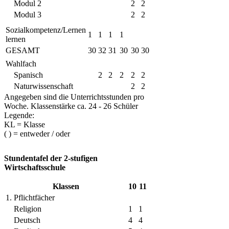
Modul 2
2
2
Modul 3
2
2
Sozialkompetenz/Lernen
1
1
1
1
lernen
GESAMT
30
32
31
30
30
30
Wahlfach
Spanisch
2
2
2
2
2
Naturwissenschaft
2
2
Angegeben sind die Unterrichtsstunden pro
Woche. Klassenstärke ca. 24 - 26 Schüler
Legende:
KL = Klasse
( ) = entweder / oder
Stundentafel der 2-stufigen
Wirtschaftsschule
Klassen
10
11
1. Pflichtfächer
Religion
1
1
Deutsch
4
4