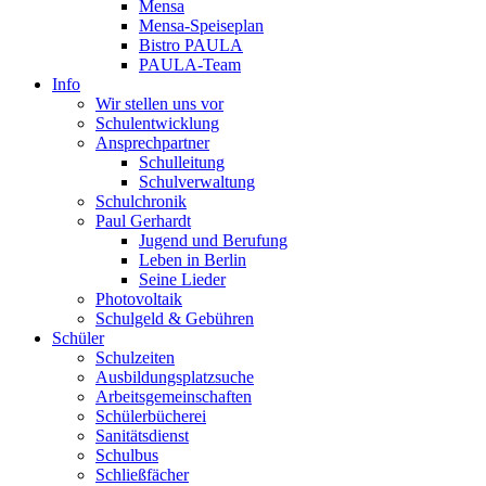
Mensa
Mensa-Speiseplan
Bistro PAULA
PAULA-Team
Info
Wir stellen uns vor
Schulentwicklung
Ansprechpartner
Schulleitung
Schulverwaltung
Schulchronik
Paul Gerhardt
Jugend und Berufung
Leben in Berlin
Seine Lieder
Photovoltaik
Schulgeld & Gebühren
Schüler
Schulzeiten
Ausbildungsplatzsuche
Arbeitsgemeinschaften
Schülerbücherei
Sanitätsdienst
Schulbus
Schließfächer