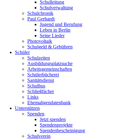
Schulleitung
Schulverwaltung
Schulchronik
Paul Gerhardt
Jugend und Berufung
Leben in Berlin
Seine Lieder
Photovoltaik
Schulgeld & Gebühren
Schüler
Schulzeiten
Ausbildungsplatzsuche
Arbeitsgemeinschaften
Schülerbücherei
Sanitätsdienst
Schulbus
Schließfächer
Links
Ehemaligendatenbank
Unterstützen
Spenden
Jetzt spenden
Spendenprojekte
Spendenbescheinigung
Schulverein