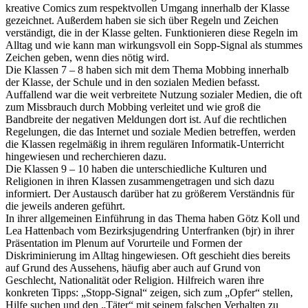
kreative Comics zum respektvollen Umgang innerhalb der Klasse
gezeichnet. Außerdem haben sie sich über Regeln und Zeichen
verständigt, die in der Klasse gelten. Funktionieren diese Regeln im
Alltag und wie kann man wirkungsvoll ein Sopp-Signal als stummes
Zeichen geben, wenn dies nötig wird.
Die Klassen 7 – 8 haben sich mit dem Thema Mobbing innerhalb
der Klasse, der Schule und in den sozialen Medien befasst.
Auffallend war die weit verbreitete Nutzung sozialer Medien, die oft
zum Missbrauch durch Mobbing verleitet und wie groß die
Bandbreite der negativen Meldungen dort ist. Auf die rechtlichen
Regelungen, die das Internet und soziale Medien betreffen, werden
die Klassen regelmäßig in ihrem regulären Informatik-Unterricht
hingewiesen und recherchieren dazu.
Die Klassen 9 – 10 haben die unterschiedliche Kulturen und
Religionen in ihren Klassen zusammengetragen und sich dazu
informiert. Der Austausch darüber hat zu größerem Verständnis für
die jeweils anderen geführt.
In ihrer allgemeinen Einführung in das Thema haben Götz Koll und
Lea Hattenbach vom Bezirksjugendring Unterfranken (bjr) in ihrer
Präsentation im Plenum auf Vorurteile und Formen der
Diskriminierung im Alltag hingewiesen. Oft geschieht dies bereits
auf Grund des Aussehens, häufig aber auch auf Grund von
Geschlecht, Nationalität oder Religion. Hilfreich waren ihre
konkreten Tipps: „Stopp-Signal“ zeigen, sich zum „Opfer“ stellen,
Hilfe suchen und den „Täter“ mit seinem falschen Verhalten zu