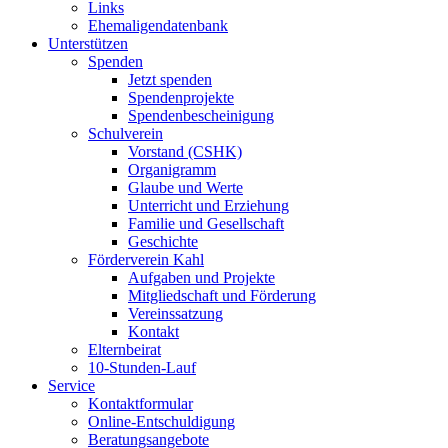
Links
Ehemaligendatenbank
Unterstützen
Spenden
Jetzt spenden
Spendenprojekte
Spendenbescheinigung
Schulverein
Vorstand (CSHK)
Organigramm
Glaube und Werte
Unterricht und Erziehung
Familie und Gesellschaft
Geschichte
Förderverein Kahl
Aufgaben und Projekte
Mitgliedschaft und Förderung
Vereinssatzung
Kontakt
Elternbeirat
10-Stunden-Lauf
Service
Kontaktformular
Online-Entschuldigung
Beratungsangebote