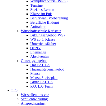
Wahlpflichtkurse (WPK)
Termine
Soziales Lernen
Klasse im Puls
Berufswahl Vorbereitung
Berufliche Bildung
Aufnahme
Wirtschaftsschule Karlstein
Bildungsangebot (WS)
WS ab 5. Klasse
Unterrichtsfächer
ÖPNV
Ehemalige
Absolventen
Ganztagsangebot
Das PAULA
Hausaufgabenangebot
Mensa
Mensa-Speiseplan
Bistro PAULA
PAULA-Team
Info
Wir stellen uns vor
Schulentwicklung
Ansprechpartner