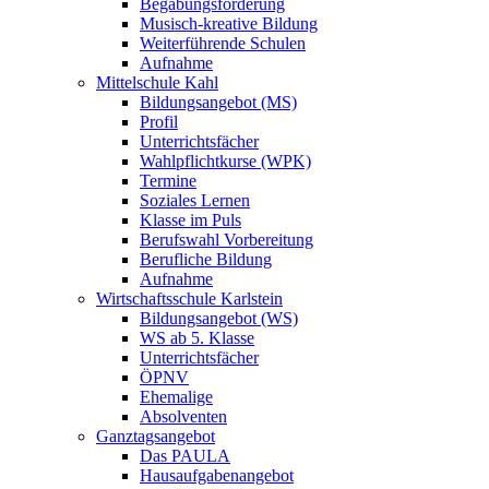
Begabungsförderung
Musisch-kreative Bildung
Weiterführende Schulen
Aufnahme
Mittelschule Kahl
Bildungsangebot (MS)
Profil
Unterrichtsfächer
Wahlpflichtkurse (WPK)
Termine
Soziales Lernen
Klasse im Puls
Berufswahl Vorbereitung
Berufliche Bildung
Aufnahme
Wirtschaftsschule Karlstein
Bildungsangebot (WS)
WS ab 5. Klasse
Unterrichtsfächer
ÖPNV
Ehemalige
Absolventen
Ganztagsangebot
Das PAULA
Hausaufgabenangebot