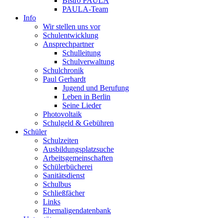
Bistro PAULA
PAULA-Team
Info
Wir stellen uns vor
Schulentwicklung
Ansprechpartner
Schulleitung
Schulverwaltung
Schulchronik
Paul Gerhardt
Jugend und Berufung
Leben in Berlin
Seine Lieder
Photovoltaik
Schulgeld & Gebühren
Schüler
Schulzeiten
Ausbildungsplatzsuche
Arbeitsgemeinschaften
Schülerbücherei
Sanitätsdienst
Schulbus
Schließfächer
Links
Ehemaligendatenbank