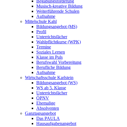
Begabungsförderung
Musisch-kreative Bildung
Weiterführende Schulen
Aufnahme
Mittelschule Kahl
Bildungsangebot (MS)
Profil
Unterrichtsfächer
Wahlpflichtkurse (WPK)
Termine
Soziales Lernen
Klasse im Puls
Berufswahl Vorbereitung
Berufliche Bildung
Aufnahme
Wirtschaftsschule Karlstein
Bildungsangebot (WS)
WS ab 5. Klasse
Unterrichtsfächer
ÖPNV
Ehemalige
Absolventen
Ganztagsangebot
Das PAULA
Hausaufgabenangebot