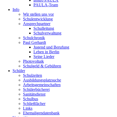
Bistro PAULA
PAULA-Team
Info
Wir stellen uns vor
Schulentwicklung
Ansprechpartner
Schulleitung
Schulverwaltung
Schulchronik
Paul Gerhardt
Jugend und Berufung
Leben in Berlin
Seine Lieder
Photovoltaik
Schulgeld & Gebühren
Schüler
Schulzeiten
Ausbildungsplatzsuche
Arbeitsgemeinschaften
Schülerbücherei
Sanitätsdienst
Schulbus
Schließfächer
Links
Ehemaligendatenbank