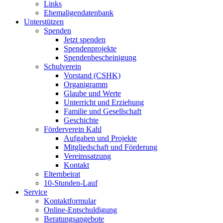
Links
Ehemaligendatenbank
Unterstützen
Spenden
Jetzt spenden
Spendenprojekte
Spendenbescheinigung
Schulverein
Vorstand (CSHK)
Organigramm
Glaube und Werte
Unterricht und Erziehung
Familie und Gesellschaft
Geschichte
Förderverein Kahl
Aufgaben und Projekte
Mitgliedschaft und Förderung
Vereinssatzung
Kontakt
Elternbeirat
10-Stunden-Lauf
Service
Kontaktformular
Online-Entschuldigung
Beratungsangebote