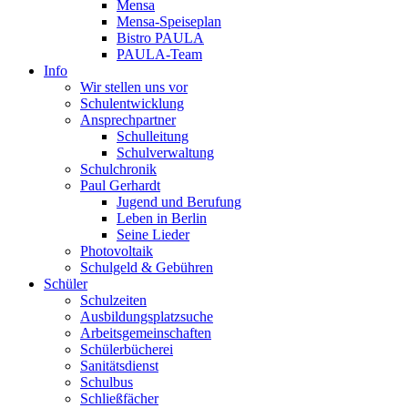
Mensa
Mensa-Speiseplan
Bistro PAULA
PAULA-Team
Info
Wir stellen uns vor
Schulentwicklung
Ansprechpartner
Schulleitung
Schulverwaltung
Schulchronik
Paul Gerhardt
Jugend und Berufung
Leben in Berlin
Seine Lieder
Photovoltaik
Schulgeld & Gebühren
Schüler
Schulzeiten
Ausbildungsplatzsuche
Arbeitsgemeinschaften
Schülerbücherei
Sanitätsdienst
Schulbus
Schließfächer