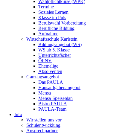
Wahlpflichtkurse (WPK)
Termine
Soziales Lernen
Klasse im Puls
Berufswahl Vorbereitung
Berufliche Bildung
Aufnahme
Wirtschaftsschule Karlstein
Bildungsangebot (WS)
WS ab 5. Klasse
Unterrichtsfächer
ÖPNV
Ehemalige
Absolventen
Ganztagsangebot
Das PAULA
Hausaufgabenangebot
Mensa
Mensa-Speiseplan
Bistro PAULA
PAULA-Team
Info
Wir stellen uns vor
Schulentwicklung
Ansprechpartner