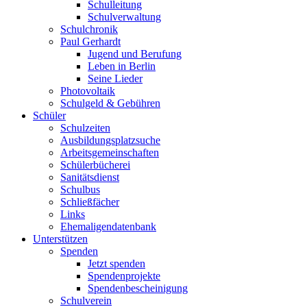
Schulleitung
Schulverwaltung
Schulchronik
Paul Gerhardt
Jugend und Berufung
Leben in Berlin
Seine Lieder
Photovoltaik
Schulgeld & Gebühren
Schüler
Schulzeiten
Ausbildungsplatzsuche
Arbeitsgemeinschaften
Schülerbücherei
Sanitätsdienst
Schulbus
Schließfächer
Links
Ehemaligendatenbank
Unterstützen
Spenden
Jetzt spenden
Spendenprojekte
Spendenbescheinigung
Schulverein