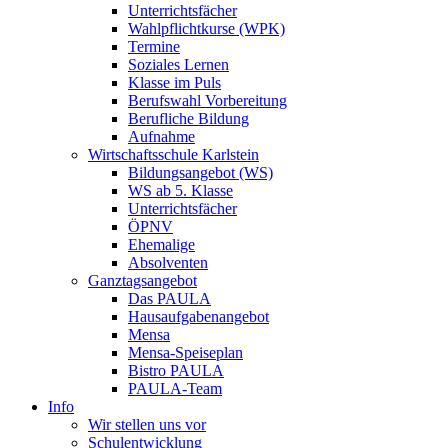
Unterrichtsfächer
Wahlpflichtkurse (WPK)
Termine
Soziales Lernen
Klasse im Puls
Berufswahl Vorbereitung
Berufliche Bildung
Aufnahme
Wirtschaftsschule Karlstein
Bildungsangebot (WS)
WS ab 5. Klasse
Unterrichtsfächer
ÖPNV
Ehemalige
Absolventen
Ganztagsangebot
Das PAULA
Hausaufgabenangebot
Mensa
Mensa-Speiseplan
Bistro PAULA
PAULA-Team
Info
Wir stellen uns vor
Schulentwicklung