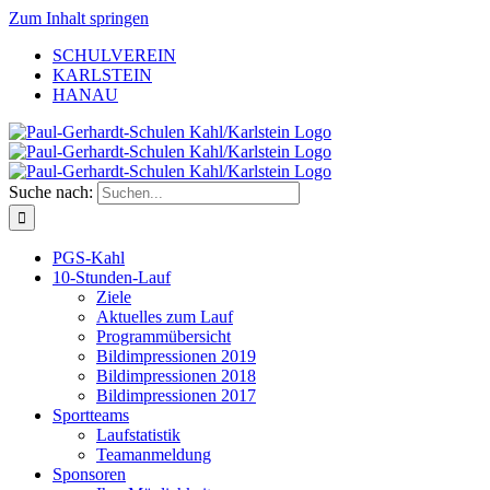
Zum Inhalt springen
SCHULVEREIN
KARLSTEIN
HANAU
Suche nach:
PGS-Kahl
10-Stunden-Lauf
Ziele
Aktuelles zum Lauf
Programmübersicht
Bildimpressionen 2019
Bildimpressionen 2018
Bildimpressionen 2017
Sportteams
Laufstatistik
Teamanmeldung
Sponsoren