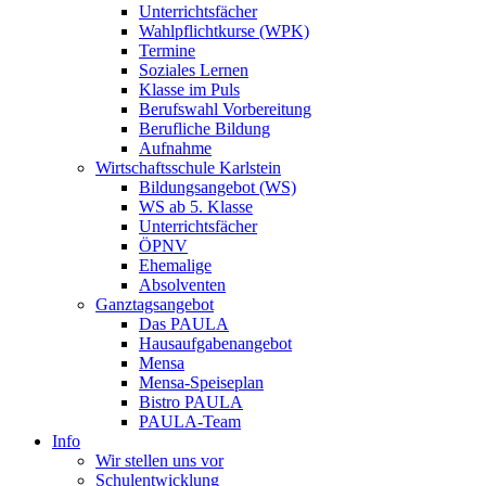
Unterrichtsfächer
Wahlpflichtkurse (WPK)
Termine
Soziales Lernen
Klasse im Puls
Berufswahl Vorbereitung
Berufliche Bildung
Aufnahme
Wirtschaftsschule Karlstein
Bildungsangebot (WS)
WS ab 5. Klasse
Unterrichtsfächer
ÖPNV
Ehemalige
Absolventen
Ganztagsangebot
Das PAULA
Hausaufgabenangebot
Mensa
Mensa-Speiseplan
Bistro PAULA
PAULA-Team
Info
Wir stellen uns vor
Schulentwicklung