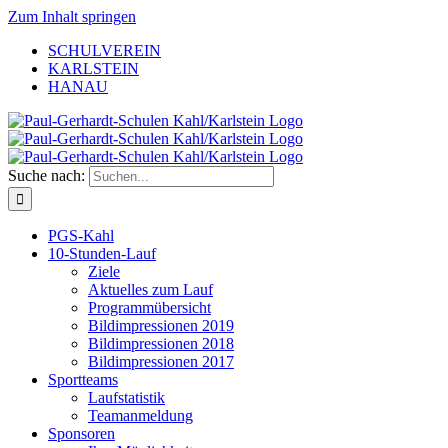
Zum Inhalt springen
SCHULVEREIN
KARLSTEIN
HANAU
Suche nach:
PGS-Kahl
10-Stunden-Lauf
Ziele
Aktuelles zum Lauf
Programmübersicht
Bildimpressionen 2019
Bildimpressionen 2018
Bildimpressionen 2017
Sportteams
Laufstatistik
Teamanmeldung
Sponsoren