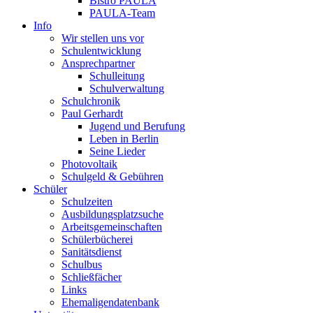
Bistro PAULA
PAULA-Team
Info
Wir stellen uns vor
Schulentwicklung
Ansprechpartner
Schulleitung
Schulverwaltung
Schulchronik
Paul Gerhardt
Jugend und Berufung
Leben in Berlin
Seine Lieder
Photovoltaik
Schulgeld & Gebühren
Schüler
Schulzeiten
Ausbildungsplatzsuche
Arbeitsgemeinschaften
Schülerbücherei
Sanitätsdienst
Schulbus
Schließfächer
Links
Ehemaligendatenbank