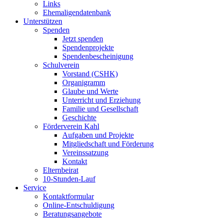
Links
Ehemaligendatenbank
Unterstützen
Spenden
Jetzt spenden
Spendenprojekte
Spendenbescheinigung
Schulverein
Vorstand (CSHK)
Organigramm
Glaube und Werte
Unterricht und Erziehung
Familie und Gesellschaft
Geschichte
Förderverein Kahl
Aufgaben und Projekte
Mitgliedschaft und Förderung
Vereinssatzung
Kontakt
Elternbeirat
10-Stunden-Lauf
Service
Kontaktformular
Online-Entschuldigung
Beratungsangebote