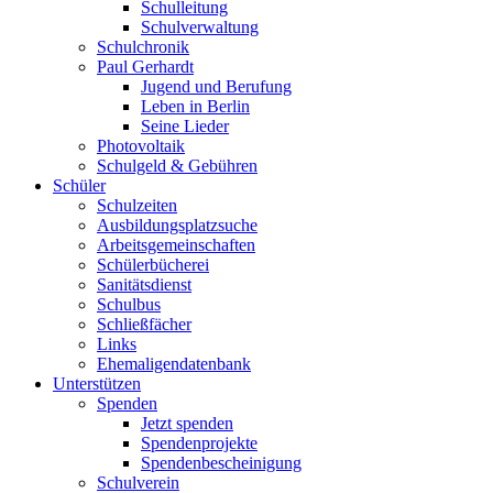
Schulleitung
Schulverwaltung
Schulchronik
Paul Gerhardt
Jugend und Berufung
Leben in Berlin
Seine Lieder
Photovoltaik
Schulgeld & Gebühren
Schüler
Schulzeiten
Ausbildungsplatzsuche
Arbeitsgemeinschaften
Schülerbücherei
Sanitätsdienst
Schulbus
Schließfächer
Links
Ehemaligendatenbank
Unterstützen
Spenden
Jetzt spenden
Spendenprojekte
Spendenbescheinigung
Schulverein