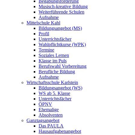
Begabungsförderung
Musisch-kreative Bildung
Weiterführende Schulen
Aufnahme
Mittelschule Kahl
Bildungsangebot (MS)
Profil
Unterrichtsfächer
Wahlpflichtkurse (WPK)
Termine
Soziales Lernen
Klasse im Puls
Berufswahl Vorbereitung
Berufliche Bildung
Aufnahme
Wirtschaftsschule Karlstein
Bildungsangebot (WS)
WS ab 5. Klasse
Unterrichtsfächer
ÖPNV
Ehemalige
Absolventen
Ganztagsangebot
Das PAULA
Hausaufgabenangebot