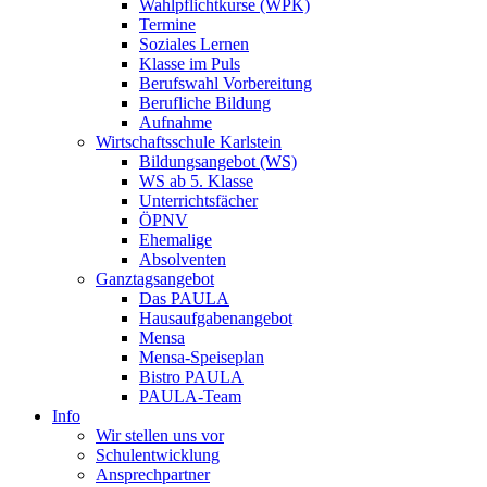
Wahlpflichtkurse (WPK)
Termine
Soziales Lernen
Klasse im Puls
Berufswahl Vorbereitung
Berufliche Bildung
Aufnahme
Wirtschaftsschule Karlstein
Bildungsangebot (WS)
WS ab 5. Klasse
Unterrichtsfächer
ÖPNV
Ehemalige
Absolventen
Ganztagsangebot
Das PAULA
Hausaufgabenangebot
Mensa
Mensa-Speiseplan
Bistro PAULA
PAULA-Team
Info
Wir stellen uns vor
Schulentwicklung
Ansprechpartner