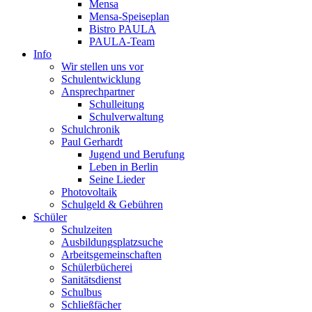
Mensa
Mensa-Speiseplan
Bistro PAULA
PAULA-Team
Info
Wir stellen uns vor
Schulentwicklung
Ansprechpartner
Schulleitung
Schulverwaltung
Schulchronik
Paul Gerhardt
Jugend und Berufung
Leben in Berlin
Seine Lieder
Photovoltaik
Schulgeld & Gebühren
Schüler
Schulzeiten
Ausbildungsplatzsuche
Arbeitsgemeinschaften
Schülerbücherei
Sanitätsdienst
Schulbus
Schließfächer