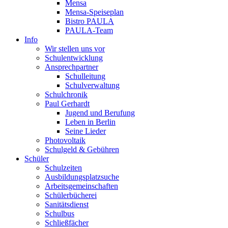
Mensa
Mensa-Speiseplan
Bistro PAULA
PAULA-Team
Info
Wir stellen uns vor
Schulentwicklung
Ansprechpartner
Schulleitung
Schulverwaltung
Schulchronik
Paul Gerhardt
Jugend und Berufung
Leben in Berlin
Seine Lieder
Photovoltaik
Schulgeld & Gebühren
Schüler
Schulzeiten
Ausbildungsplatzsuche
Arbeitsgemeinschaften
Schülerbücherei
Sanitätsdienst
Schulbus
Schließfächer