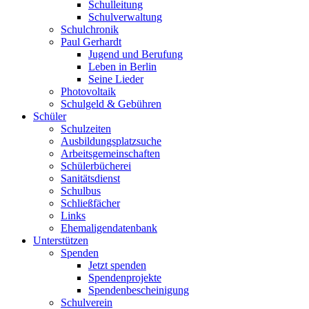
Schulleitung
Schulverwaltung
Schulchronik
Paul Gerhardt
Jugend und Berufung
Leben in Berlin
Seine Lieder
Photovoltaik
Schulgeld & Gebühren
Schüler
Schulzeiten
Ausbildungsplatzsuche
Arbeitsgemeinschaften
Schülerbücherei
Sanitätsdienst
Schulbus
Schließfächer
Links
Ehemaligendatenbank
Unterstützen
Spenden
Jetzt spenden
Spendenprojekte
Spendenbescheinigung
Schulverein