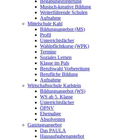
Begabungsförderung
Musisch-kreative Bildung
Weiterführende Schulen
Aufnahme
Mittelschule Kahl
Bildungsangebot (MS)
Profil
Unterrichtsfächer
Wahlpflichtkurse (WPK)
Termine
Soziales Lernen
Klasse im Puls
Berufswahl Vorbereitung
Berufliche Bildung
Aufnahme
Wirtschaftsschule Karlstein
Bildungsangebot (WS)
WS ab 5. Klasse
Unterrichtsfächer
ÖPNV
Ehemalige
Absolventen
Ganztagsangebot
Das PAULA
Hausaufgabenangebot