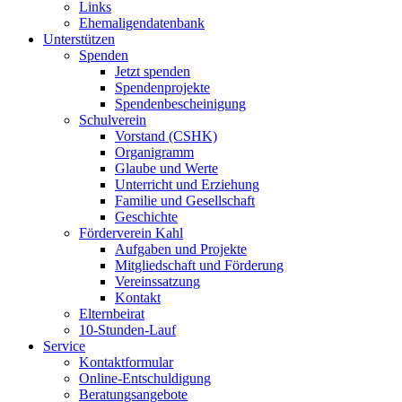
Links
Ehemaligendatenbank
Unterstützen
Spenden
Jetzt spenden
Spendenprojekte
Spendenbescheinigung
Schulverein
Vorstand (CSHK)
Organigramm
Glaube und Werte
Unterricht und Erziehung
Familie und Gesellschaft
Geschichte
Förderverein Kahl
Aufgaben und Projekte
Mitgliedschaft und Förderung
Vereinssatzung
Kontakt
Elternbeirat
10-Stunden-Lauf
Service
Kontaktformular
Online-Entschuldigung
Beratungsangebote