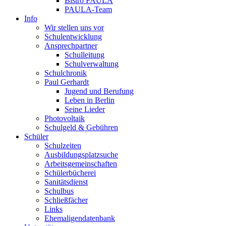
Bistro PAULA
PAULA-Team
Info
Wir stellen uns vor
Schulentwicklung
Ansprechpartner
Schulleitung
Schulverwaltung
Schulchronik
Paul Gerhardt
Jugend und Berufung
Leben in Berlin
Seine Lieder
Photovoltaik
Schulgeld & Gebühren
Schüler
Schulzeiten
Ausbildungsplatzsuche
Arbeitsgemeinschaften
Schülerbücherei
Sanitätsdienst
Schulbus
Schließfächer
Links
Ehemaligendatenbank