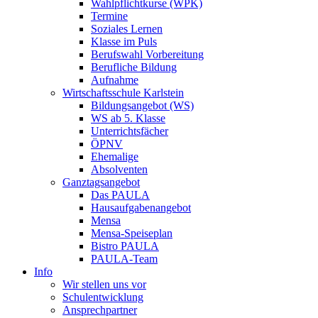
Wahlpflichtkurse (WPK)
Termine
Soziales Lernen
Klasse im Puls
Berufswahl Vorbereitung
Berufliche Bildung
Aufnahme
Wirtschaftsschule Karlstein
Bildungsangebot (WS)
WS ab 5. Klasse
Unterrichtsfächer
ÖPNV
Ehemalige
Absolventen
Ganztagsangebot
Das PAULA
Hausaufgabenangebot
Mensa
Mensa-Speiseplan
Bistro PAULA
PAULA-Team
Info
Wir stellen uns vor
Schulentwicklung
Ansprechpartner