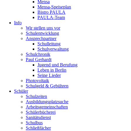
Mensa
Mensa-Speiseplan
Bistro PAULA
PAULA-Team
Info
Wir stellen uns vor
Schulentwicklung
Ansprechpartner
Schulleitung
Schulverwaltung
Schulchronik
Paul Gerhardt
Jugend und Berufung
Leben in Berlin
Seine Lieder
Photovoltaik
Schulgeld & Gebühren
Schüler
Schulzeiten
Ausbildungsplatzsuche
Arbeitsgemeinschaften
Schülerbücherei
Sanitätsdienst
Schulbus
Schließfächer