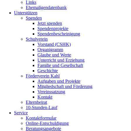
Links
Ehemaligendatenbank
Unterstützen
Spenden
Jetzt spenden
Spendenprojekte
Spendenbescheinigung
Schulverein
Vorstand (CSHK)
Organigramm
Glaube und Werte
Unterricht und Erziehung
Familie und Gesellschaft
Geschichte
Förderverein Kahl
Aufgaben und Projekte
Mitgliedschaft und Förderung
Vereinssatzung
Kontakt
Elternbeirat
10-Stunden-Lauf
Service
Kontaktformular
Online-Entschuldigung
Beratungsangebote