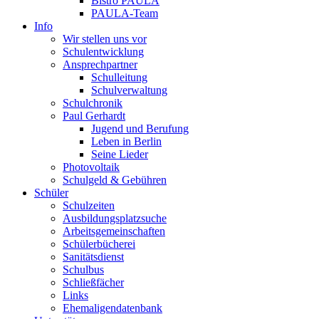
Bistro PAULA
PAULA-Team
Info
Wir stellen uns vor
Schulentwicklung
Ansprechpartner
Schulleitung
Schulverwaltung
Schulchronik
Paul Gerhardt
Jugend und Berufung
Leben in Berlin
Seine Lieder
Photovoltaik
Schulgeld & Gebühren
Schüler
Schulzeiten
Ausbildungsplatzsuche
Arbeitsgemeinschaften
Schülerbücherei
Sanitätsdienst
Schulbus
Schließfächer
Links
Ehemaligendatenbank