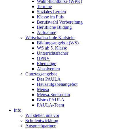
Wahlpflichtkurse (WPK)
Termine
Soziales Lernen
Klasse im Puls
Berufswahl Vorbereitung
Berufliche Bildung
Aufnahme
Wirtschaftsschule Karlstein
Bildungsangebot (WS)
WS ab 5. Klasse
Unterrichtsfächer
ÖPNV
Ehemalige
Absolventen
Ganztagsangebot
Das PAULA
Hausaufgabenangebot
Mensa
Mensa-Speiseplan
Bistro PAULA
PAULA-Team
Info
Wir stellen uns vor
Schulentwicklung
Ansprechpartner