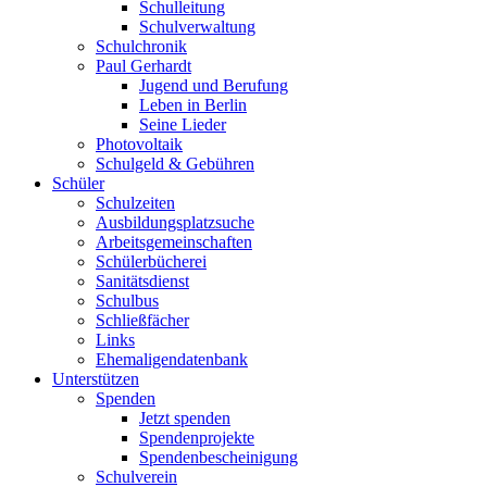
Schulleitung
Schulverwaltung
Schulchronik
Paul Gerhardt
Jugend und Berufung
Leben in Berlin
Seine Lieder
Photovoltaik
Schulgeld & Gebühren
Schüler
Schulzeiten
Ausbildungsplatzsuche
Arbeitsgemeinschaften
Schülerbücherei
Sanitätsdienst
Schulbus
Schließfächer
Links
Ehemaligendatenbank
Unterstützen
Spenden
Jetzt spenden
Spendenprojekte
Spendenbescheinigung
Schulverein