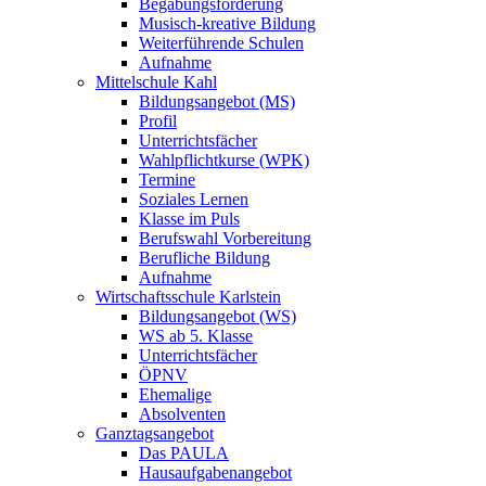
Begabungsförderung
Musisch-kreative Bildung
Weiterführende Schulen
Aufnahme
Mittelschule Kahl
Bildungsangebot (MS)
Profil
Unterrichtsfächer
Wahlpflichtkurse (WPK)
Termine
Soziales Lernen
Klasse im Puls
Berufswahl Vorbereitung
Berufliche Bildung
Aufnahme
Wirtschaftsschule Karlstein
Bildungsangebot (WS)
WS ab 5. Klasse
Unterrichtsfächer
ÖPNV
Ehemalige
Absolventen
Ganztagsangebot
Das PAULA
Hausaufgabenangebot