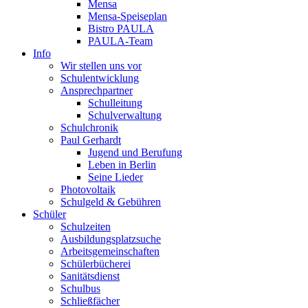
Mensa
Mensa-Speiseplan
Bistro PAULA
PAULA-Team
Info
Wir stellen uns vor
Schulentwicklung
Ansprechpartner
Schulleitung
Schulverwaltung
Schulchronik
Paul Gerhardt
Jugend und Berufung
Leben in Berlin
Seine Lieder
Photovoltaik
Schulgeld & Gebühren
Schüler
Schulzeiten
Ausbildungsplatzsuche
Arbeitsgemeinschaften
Schülerbücherei
Sanitätsdienst
Schulbus
Schließfächer