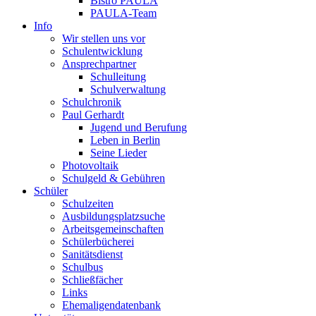
Bistro PAULA
PAULA-Team
Info
Wir stellen uns vor
Schulentwicklung
Ansprechpartner
Schulleitung
Schulverwaltung
Schulchronik
Paul Gerhardt
Jugend und Berufung
Leben in Berlin
Seine Lieder
Photovoltaik
Schulgeld & Gebühren
Schüler
Schulzeiten
Ausbildungsplatzsuche
Arbeitsgemeinschaften
Schülerbücherei
Sanitätsdienst
Schulbus
Schließfächer
Links
Ehemaligendatenbank