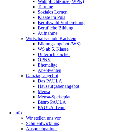
Wahlpflichtkurse (WPK)
Termine
Soziales Lernen
Klasse im Puls
Berufswahl Vorbereitung
Berufliche Bildung
Aufnahme
Wirtschaftsschule Karlstein
Bildungsangebot (WS)
WS ab 5. Klasse
Unterrichtsfächer
ÖPNV
Ehemalige
Absolventen
Ganztagsangebot
Das PAULA
Hausaufgabenangebot
Mensa
Mensa-Speiseplan
Bistro PAULA
PAULA-Team
Info
Wir stellen uns vor
Schulentwicklung
Ansprechpartner