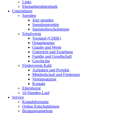
Links
Ehemaligendatenbank
Unterstützen
Spenden
Jetzt spenden
Spendenprojekte
Spendenbescheinigung
Schulverein
Vorstand (CSHK)
Organigramm
Glaube und Werte
Unterricht und Erziehung
Familie und Gesellschaft
Geschichte
Förderverein Kahl
Aufgaben und Projekte
Mitgliedschaft und Förderung
Vereinssatzung
Kontakt
Elternbeirat
10-Stunden-Lauf
Service
Kontaktformular
Online-Entschuldigung
Beratungsangebote