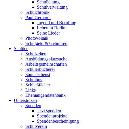
Schulleitung
Schulverwaltung
Schulchronik
Paul Gerhardt
Jugend und Berufung
Leben in Berlin
Seine Lieder
Photovoltaik
Schulgeld & Gebühren
Schüler
Schulzeiten
Ausbildungsplatzsuche
Arbeitsgemeinschaften
Schülerbücherei
Sanitätsdienst
Schulbus
Schließfächer
Links
Ehemaligendatenbank
Unterstützen
Spenden
Jetzt spenden
Spendenprojekte
Spendenbescheinigung
Schulverein