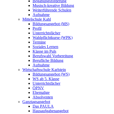
Begabungsförderung
Musisch-kreative Bildung
Weiterführende Schulen
Aufnahme
Mittelschule Kahl
Bildungsangebot (MS)
Profil
Unterrichtsfächer
Wahlpflichtkurse (WPK)
Termine
Soziales Lernen
Klasse im Puls
Berufswahl Vorbereitung
Berufliche Bildung
Aufnahme
Wirtschaftsschule Karlstein
Bildungsangebot (WS)
WS ab 5. Klasse
Unterrichtsfächer
ÖPNV
Ehemalige
Absolventen
Ganztagsangebot
Das PAULA
Hausaufgabenangebot