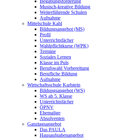
Begabungsförderung
Musisch-kreative Bildung
Weiterführende Schulen
Aufnahme
Mittelschule Kahl
Bildungsangebot (MS)
Profil
Unterrichtsfächer
Wahlpflichtkurse (WPK)
Termine
Soziales Lernen
Klasse im Puls
Berufswahl Vorbereitung
Berufliche Bildung
Aufnahme
Wirtschaftsschule Karlstein
Bildungsangebot (WS)
WS ab 5. Klasse
Unterrichtsfächer
ÖPNV
Ehemalige
Absolventen
Ganztagsangebot
Das PAULA
Hausaufgabenangebot