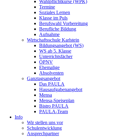
Wahlpflichtkurse (WPK)
Termine
Soziales Lernen
Klasse im Puls
Berufswahl Vorbereitung
Berufliche Bildung
Aufnahme
Wirtschaftsschule Karlstein
Bildungsangebot (WS)
WS ab 5. Klasse
Unterrichtsfächer
ÖPNV
Ehemalige
Absolventen
Ganztagsangebot
Das PAULA
Hausaufgabenangebot
Mensa
Mensa-Speiseplan
Bistro PAULA
PAULA-Team
Info
Wir stellen uns vor
Schulentwicklung
Ansprechpartner