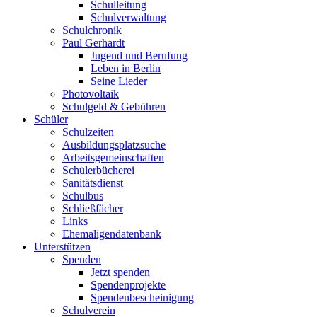
Schulleitung
Schulverwaltung
Schulchronik
Paul Gerhardt
Jugend und Berufung
Leben in Berlin
Seine Lieder
Photovoltaik
Schulgeld & Gebühren
Schüler
Schulzeiten
Ausbildungsplatzsuche
Arbeitsgemeinschaften
Schülerbücherei
Sanitätsdienst
Schulbus
Schließfächer
Links
Ehemaligendatenbank
Unterstützen
Spenden
Jetzt spenden
Spendenprojekte
Spendenbescheinigung
Schulverein