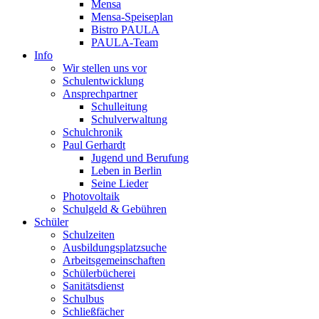
Mensa
Mensa-Speiseplan
Bistro PAULA
PAULA-Team
Info
Wir stellen uns vor
Schulentwicklung
Ansprechpartner
Schulleitung
Schulverwaltung
Schulchronik
Paul Gerhardt
Jugend und Berufung
Leben in Berlin
Seine Lieder
Photovoltaik
Schulgeld & Gebühren
Schüler
Schulzeiten
Ausbildungsplatzsuche
Arbeitsgemeinschaften
Schülerbücherei
Sanitätsdienst
Schulbus
Schließfächer