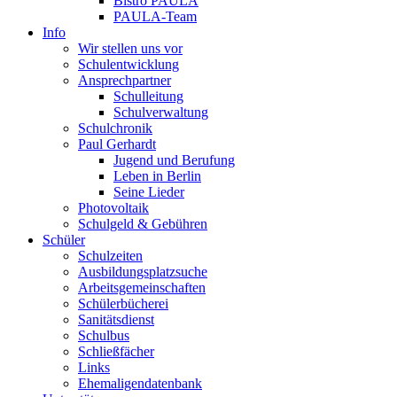
Bistro PAULA
PAULA-Team
Info
Wir stellen uns vor
Schulentwicklung
Ansprechpartner
Schulleitung
Schulverwaltung
Schulchronik
Paul Gerhardt
Jugend und Berufung
Leben in Berlin
Seine Lieder
Photovoltaik
Schulgeld & Gebühren
Schüler
Schulzeiten
Ausbildungsplatzsuche
Arbeitsgemeinschaften
Schülerbücherei
Sanitätsdienst
Schulbus
Schließfächer
Links
Ehemaligendatenbank