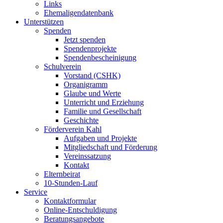
Links
Ehemaligendatenbank
Unterstützen
Spenden
Jetzt spenden
Spendenprojekte
Spendenbescheinigung
Schulverein
Vorstand (CSHK)
Organigramm
Glaube und Werte
Unterricht und Erziehung
Familie und Gesellschaft
Geschichte
Förderverein Kahl
Aufgaben und Projekte
Mitgliedschaft und Förderung
Vereinssatzung
Kontakt
Elternbeirat
10-Stunden-Lauf
Service
Kontaktformular
Online-Entschuldigung
Beratungsangebote