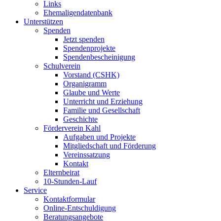
Links
Ehemaligendatenbank
Unterstützen
Spenden
Jetzt spenden
Spendenprojekte
Spendenbescheinigung
Schulverein
Vorstand (CSHK)
Organigramm
Glaube und Werte
Unterricht und Erziehung
Familie und Gesellschaft
Geschichte
Förderverein Kahl
Aufgaben und Projekte
Mitgliedschaft und Förderung
Vereinssatzung
Kontakt
Elternbeirat
10-Stunden-Lauf
Service
Kontaktformular
Online-Entschuldigung
Beratungsangebote