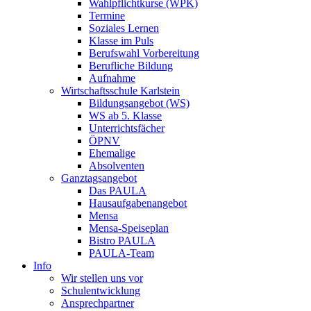
Wahlpflichtkurse (WPK)
Termine
Soziales Lernen
Klasse im Puls
Berufswahl Vorbereitung
Berufliche Bildung
Aufnahme
Wirtschaftsschule Karlstein
Bildungsangebot (WS)
WS ab 5. Klasse
Unterrichtsfächer
ÖPNV
Ehemalige
Absolventen
Ganztagsangebot
Das PAULA
Hausaufgabenangebot
Mensa
Mensa-Speiseplan
Bistro PAULA
PAULA-Team
Info
Wir stellen uns vor
Schulentwicklung
Ansprechpartner