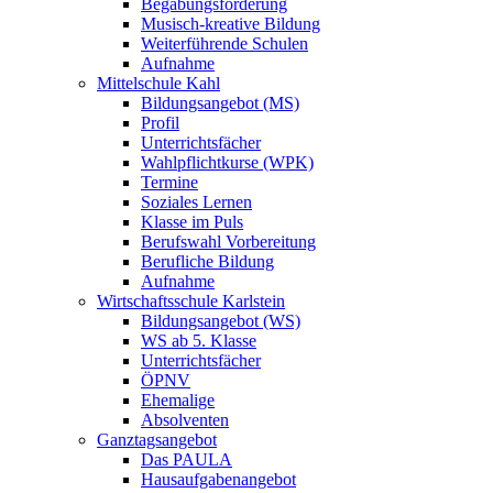
Begabungsförderung
Musisch-kreative Bildung
Weiterführende Schulen
Aufnahme
Mittelschule Kahl
Bildungsangebot (MS)
Profil
Unterrichtsfächer
Wahlpflichtkurse (WPK)
Termine
Soziales Lernen
Klasse im Puls
Berufswahl Vorbereitung
Berufliche Bildung
Aufnahme
Wirtschaftsschule Karlstein
Bildungsangebot (WS)
WS ab 5. Klasse
Unterrichtsfächer
ÖPNV
Ehemalige
Absolventen
Ganztagsangebot
Das PAULA
Hausaufgabenangebot