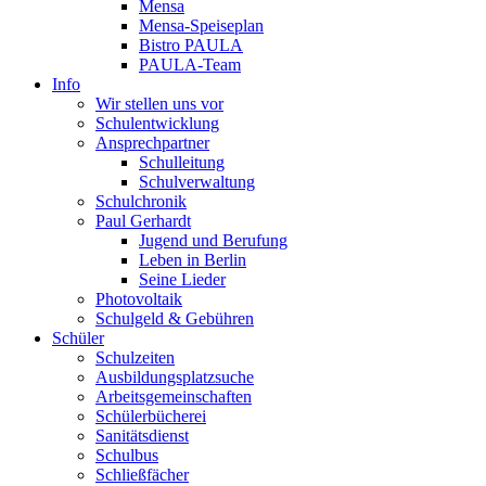
Mensa
Mensa-Speiseplan
Bistro PAULA
PAULA-Team
Info
Wir stellen uns vor
Schulentwicklung
Ansprechpartner
Schulleitung
Schulverwaltung
Schulchronik
Paul Gerhardt
Jugend und Berufung
Leben in Berlin
Seine Lieder
Photovoltaik
Schulgeld & Gebühren
Schüler
Schulzeiten
Ausbildungsplatzsuche
Arbeitsgemeinschaften
Schülerbücherei
Sanitätsdienst
Schulbus
Schließfächer