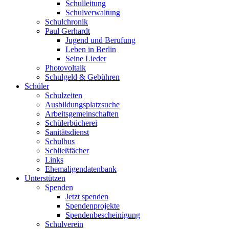
Schulleitung
Schulverwaltung
Schulchronik
Paul Gerhardt
Jugend und Berufung
Leben in Berlin
Seine Lieder
Photovoltaik
Schulgeld & Gebühren
Schüler
Schulzeiten
Ausbildungsplatzsuche
Arbeitsgemeinschaften
Schülerbücherei
Sanitätsdienst
Schulbus
Schließfächer
Links
Ehemaligendatenbank
Unterstützen
Spenden
Jetzt spenden
Spendenprojekte
Spendenbescheinigung
Schulverein