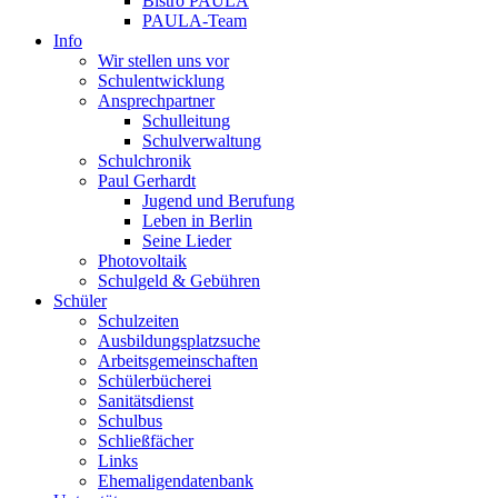
Bistro PAULA
PAULA-Team
Info
Wir stellen uns vor
Schulentwicklung
Ansprechpartner
Schulleitung
Schulverwaltung
Schulchronik
Paul Gerhardt
Jugend und Berufung
Leben in Berlin
Seine Lieder
Photovoltaik
Schulgeld & Gebühren
Schüler
Schulzeiten
Ausbildungsplatzsuche
Arbeitsgemeinschaften
Schülerbücherei
Sanitätsdienst
Schulbus
Schließfächer
Links
Ehemaligendatenbank