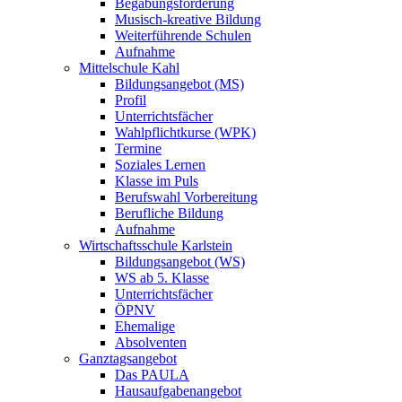
Begabungsförderung
Musisch-kreative Bildung
Weiterführende Schulen
Aufnahme
Mittelschule Kahl
Bildungsangebot (MS)
Profil
Unterrichtsfächer
Wahlpflichtkurse (WPK)
Termine
Soziales Lernen
Klasse im Puls
Berufswahl Vorbereitung
Berufliche Bildung
Aufnahme
Wirtschaftsschule Karlstein
Bildungsangebot (WS)
WS ab 5. Klasse
Unterrichtsfächer
ÖPNV
Ehemalige
Absolventen
Ganztagsangebot
Das PAULA
Hausaufgabenangebot