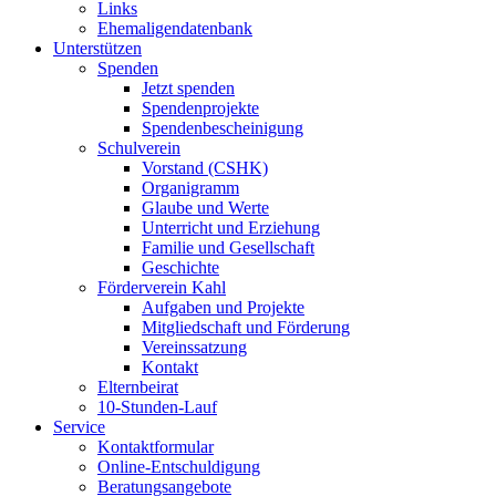
Links
Ehemaligendatenbank
Unterstützen
Spenden
Jetzt spenden
Spendenprojekte
Spendenbescheinigung
Schulverein
Vorstand (CSHK)
Organigramm
Glaube und Werte
Unterricht und Erziehung
Familie und Gesellschaft
Geschichte
Förderverein Kahl
Aufgaben und Projekte
Mitgliedschaft und Förderung
Vereinssatzung
Kontakt
Elternbeirat
10-Stunden-Lauf
Service
Kontaktformular
Online-Entschuldigung
Beratungsangebote