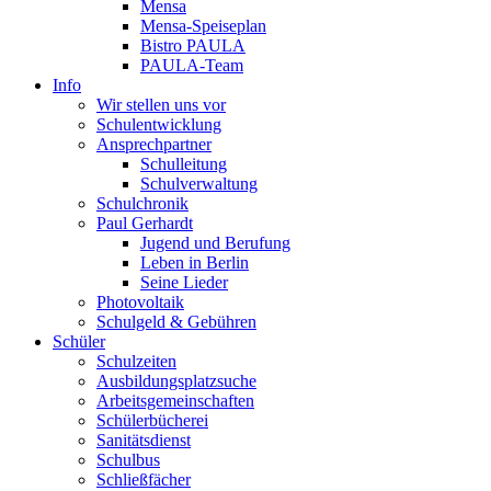
Mensa
Mensa-Speiseplan
Bistro PAULA
PAULA-Team
Info
Wir stellen uns vor
Schulentwicklung
Ansprechpartner
Schulleitung
Schulverwaltung
Schulchronik
Paul Gerhardt
Jugend und Berufung
Leben in Berlin
Seine Lieder
Photovoltaik
Schulgeld & Gebühren
Schüler
Schulzeiten
Ausbildungsplatzsuche
Arbeitsgemeinschaften
Schülerbücherei
Sanitätsdienst
Schulbus
Schließfächer