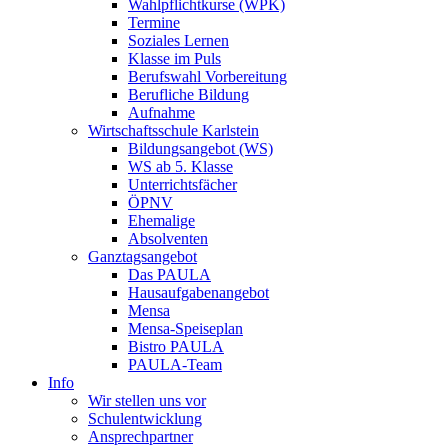
Wahlpflichtkurse (WPK)
Termine
Soziales Lernen
Klasse im Puls
Berufswahl Vorbereitung
Berufliche Bildung
Aufnahme
Wirtschaftsschule Karlstein
Bildungsangebot (WS)
WS ab 5. Klasse
Unterrichtsfächer
ÖPNV
Ehemalige
Absolventen
Ganztagsangebot
Das PAULA
Hausaufgabenangebot
Mensa
Mensa-Speiseplan
Bistro PAULA
PAULA-Team
Info
Wir stellen uns vor
Schulentwicklung
Ansprechpartner