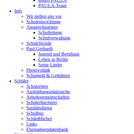
Bistro PAULA
PAULA-Team
Info
Wir stellen uns vor
Schulentwicklung
Ansprechpartner
Schulleitung
Schulverwaltung
Schulchronik
Paul Gerhardt
Jugend und Berufung
Leben in Berlin
Seine Lieder
Photovoltaik
Schulgeld & Gebühren
Schüler
Schulzeiten
Ausbildungsplatzsuche
Arbeitsgemeinschaften
Schülerbücherei
Sanitätsdienst
Schulbus
Schließfächer
Links
Ehemaligendatenbank