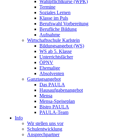
Wahlpflichtkurse (WPK)
Termine
Soziales Lernen
Klasse im Puls
Berufswahl Vorbereitung
Berufliche Bildung
Aufnahme
Wirtschaftsschule Karlstein
Bildungsangebot (WS)
WS ab 5. Klasse
Unterrichtsfächer
ÖPNV
Ehemalige
Absolventen
Ganztagsangebot
Das PAULA
Hausaufgabenangebot
Mensa
Mensa-Speiseplan
Bistro PAULA
PAULA-Team
Info
Wir stellen uns vor
Schulentwicklung
Ansprechpartner