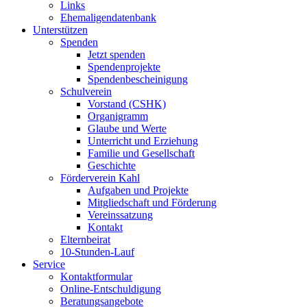
Links
Ehemaligendatenbank
Unterstützen
Spenden
Jetzt spenden
Spendenprojekte
Spendenbescheinigung
Schulverein
Vorstand (CSHK)
Organigramm
Glaube und Werte
Unterricht und Erziehung
Familie und Gesellschaft
Geschichte
Förderverein Kahl
Aufgaben und Projekte
Mitgliedschaft und Förderung
Vereinssatzung
Kontakt
Elternbeirat
10-Stunden-Lauf
Service
Kontaktformular
Online-Entschuldigung
Beratungsangebote