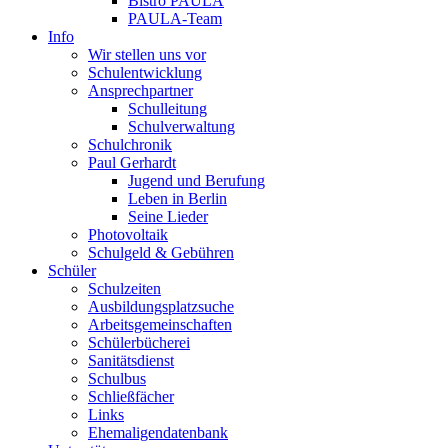
Bistro PAULA
PAULA-Team
Info
Wir stellen uns vor
Schulentwicklung
Ansprechpartner
Schulleitung
Schulverwaltung
Schulchronik
Paul Gerhardt
Jugend und Berufung
Leben in Berlin
Seine Lieder
Photovoltaik
Schulgeld & Gebühren
Schüler
Schulzeiten
Ausbildungsplatzsuche
Arbeitsgemeinschaften
Schülerbücherei
Sanitätsdienst
Schulbus
Schließfächer
Links
Ehemaligendatenbank