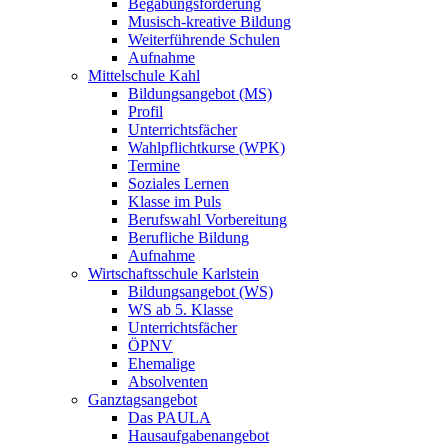
Begabungsförderung
Musisch-kreative Bildung
Weiterführende Schulen
Aufnahme
Mittelschule Kahl
Bildungsangebot (MS)
Profil
Unterrichtsfächer
Wahlpflichtkurse (WPK)
Termine
Soziales Lernen
Klasse im Puls
Berufswahl Vorbereitung
Berufliche Bildung
Aufnahme
Wirtschaftsschule Karlstein
Bildungsangebot (WS)
WS ab 5. Klasse
Unterrichtsfächer
ÖPNV
Ehemalige
Absolventen
Ganztagsangebot
Das PAULA
Hausaufgabenangebot