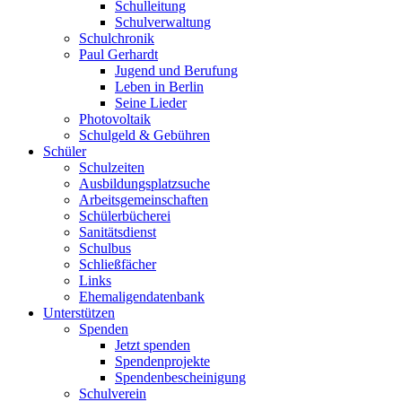
Schulleitung
Schulverwaltung
Schulchronik
Paul Gerhardt
Jugend und Berufung
Leben in Berlin
Seine Lieder
Photovoltaik
Schulgeld & Gebühren
Schüler
Schulzeiten
Ausbildungsplatzsuche
Arbeitsgemeinschaften
Schülerbücherei
Sanitätsdienst
Schulbus
Schließfächer
Links
Ehemaligendatenbank
Unterstützen
Spenden
Jetzt spenden
Spendenprojekte
Spendenbescheinigung
Schulverein