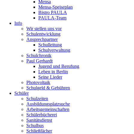
Mensa
Mensa-Speiseplan
Bistro PAULA
PAULA-Team
Info
Wir stellen uns vor
Schulentwicklung
Ansprechpartner
Schulleitung
Schulverwaltung
Schulchronik
Paul Gerhardt
Jugend und Berufung
Leben in Berlin
Seine Lieder
Photovoltaik
Schulgeld & Gebühren
Schüler
Schulzeiten
Ausbildungsplatzsuche
Arbeitsgemeinschaften
Schülerbücherei
Sanitätsdienst
Schulbus
Schließfächer