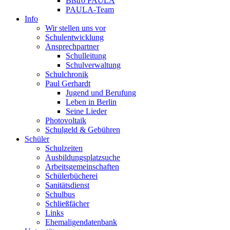
Bistro PAULA
PAULA-Team
Info
Wir stellen uns vor
Schulentwicklung
Ansprechpartner
Schulleitung
Schulverwaltung
Schulchronik
Paul Gerhardt
Jugend und Berufung
Leben in Berlin
Seine Lieder
Photovoltaik
Schulgeld & Gebühren
Schüler
Schulzeiten
Ausbildungsplatzsuche
Arbeitsgemeinschaften
Schülerbücherei
Sanitätsdienst
Schulbus
Schließfächer
Links
Ehemaligendatenbank