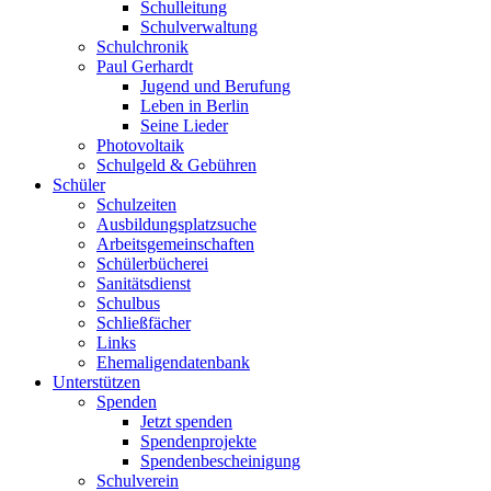
Schulleitung
Schulverwaltung
Schulchronik
Paul Gerhardt
Jugend und Berufung
Leben in Berlin
Seine Lieder
Photovoltaik
Schulgeld & Gebühren
Schüler
Schulzeiten
Ausbildungsplatzsuche
Arbeitsgemeinschaften
Schülerbücherei
Sanitätsdienst
Schulbus
Schließfächer
Links
Ehemaligendatenbank
Unterstützen
Spenden
Jetzt spenden
Spendenprojekte
Spendenbescheinigung
Schulverein