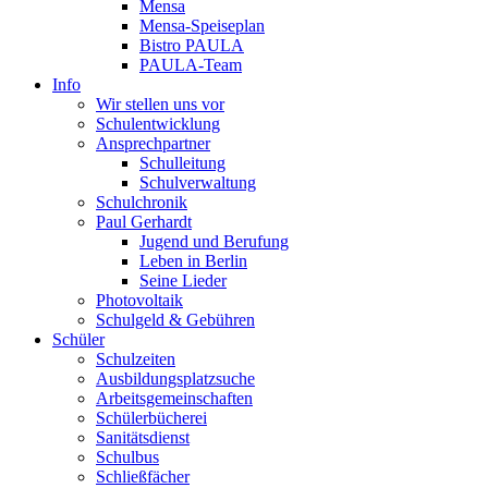
Mensa
Mensa-Speiseplan
Bistro PAULA
PAULA-Team
Info
Wir stellen uns vor
Schulentwicklung
Ansprechpartner
Schulleitung
Schulverwaltung
Schulchronik
Paul Gerhardt
Jugend und Berufung
Leben in Berlin
Seine Lieder
Photovoltaik
Schulgeld & Gebühren
Schüler
Schulzeiten
Ausbildungsplatzsuche
Arbeitsgemeinschaften
Schülerbücherei
Sanitätsdienst
Schulbus
Schließfächer