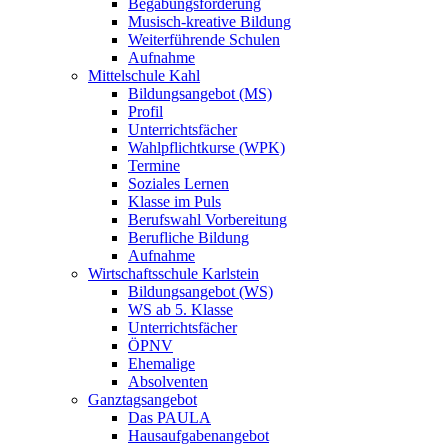
Begabungsförderung
Musisch-kreative Bildung
Weiterführende Schulen
Aufnahme
Mittelschule Kahl
Bildungsangebot (MS)
Profil
Unterrichtsfächer
Wahlpflichtkurse (WPK)
Termine
Soziales Lernen
Klasse im Puls
Berufswahl Vorbereitung
Berufliche Bildung
Aufnahme
Wirtschaftsschule Karlstein
Bildungsangebot (WS)
WS ab 5. Klasse
Unterrichtsfächer
ÖPNV
Ehemalige
Absolventen
Ganztagsangebot
Das PAULA
Hausaufgabenangebot