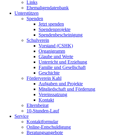
Links
Ehemaligendatenbank
Unterstützen
Spenden
Jetzt spenden
Spendenprojekte
Spendenbescheinigung
Schulverein
Vorstand (CSHK)
Organigramm
Glaube und Werte
Unterricht und Erziehung
Familie und Gesellschaft
Geschichte
Förderverein Kahl
Aufgaben und Projekte
Mitgliedschaft und Förderung
Vereinssatzung
Kontakt
Elternbeirat
10-Stunden-Lauf
Service
Kontaktformular
Online-Entschuldigung
Beratungsangebote