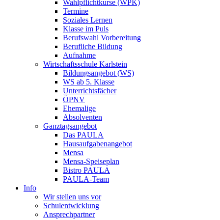
Wahlpflichtkurse (WPK)
Termine
Soziales Lernen
Klasse im Puls
Berufswahl Vorbereitung
Berufliche Bildung
Aufnahme
Wirtschaftsschule Karlstein
Bildungsangebot (WS)
WS ab 5. Klasse
Unterrichtsfächer
ÖPNV
Ehemalige
Absolventen
Ganztagsangebot
Das PAULA
Hausaufgabenangebot
Mensa
Mensa-Speiseplan
Bistro PAULA
PAULA-Team
Info
Wir stellen uns vor
Schulentwicklung
Ansprechpartner