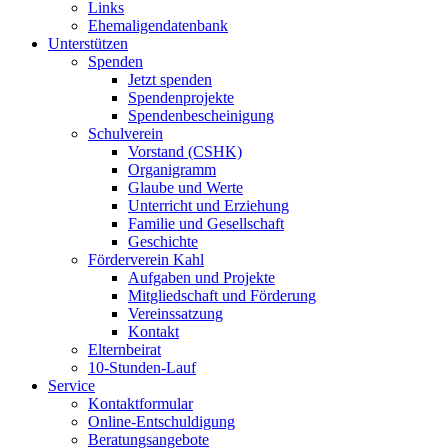
Links
Ehemaligendatenbank
Unterstützen
Spenden
Jetzt spenden
Spendenprojekte
Spendenbescheinigung
Schulverein
Vorstand (CSHK)
Organigramm
Glaube und Werte
Unterricht und Erziehung
Familie und Gesellschaft
Geschichte
Förderverein Kahl
Aufgaben und Projekte
Mitgliedschaft und Förderung
Vereinssatzung
Kontakt
Elternbeirat
10-Stunden-Lauf
Service
Kontaktformular
Online-Entschuldigung
Beratungsangebote