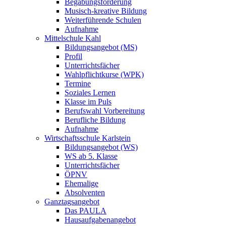
Begabungsförderung
Musisch-kreative Bildung
Weiterführende Schulen
Aufnahme
Mittelschule Kahl
Bildungsangebot (MS)
Profil
Unterrichtsfächer
Wahlpflichtkurse (WPK)
Termine
Soziales Lernen
Klasse im Puls
Berufswahl Vorbereitung
Berufliche Bildung
Aufnahme
Wirtschaftsschule Karlstein
Bildungsangebot (WS)
WS ab 5. Klasse
Unterrichtsfächer
ÖPNV
Ehemalige
Absolventen
Ganztagsangebot
Das PAULA
Hausaufgabenangebot