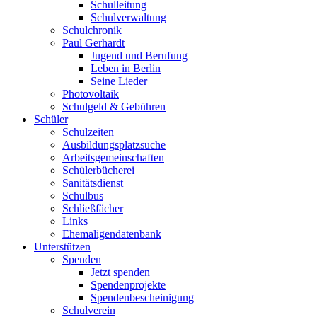
Schulleitung
Schulverwaltung
Schulchronik
Paul Gerhardt
Jugend und Berufung
Leben in Berlin
Seine Lieder
Photovoltaik
Schulgeld & Gebühren
Schüler
Schulzeiten
Ausbildungsplatzsuche
Arbeitsgemeinschaften
Schülerbücherei
Sanitätsdienst
Schulbus
Schließfächer
Links
Ehemaligendatenbank
Unterstützen
Spenden
Jetzt spenden
Spendenprojekte
Spendenbescheinigung
Schulverein