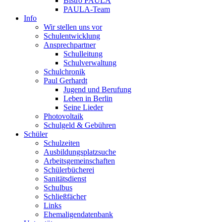
Bistro PAULA
PAULA-Team
Info
Wir stellen uns vor
Schulentwicklung
Ansprechpartner
Schulleitung
Schulverwaltung
Schulchronik
Paul Gerhardt
Jugend und Berufung
Leben in Berlin
Seine Lieder
Photovoltaik
Schulgeld & Gebühren
Schüler
Schulzeiten
Ausbildungsplatzsuche
Arbeitsgemeinschaften
Schülerbücherei
Sanitätsdienst
Schulbus
Schließfächer
Links
Ehemaligendatenbank