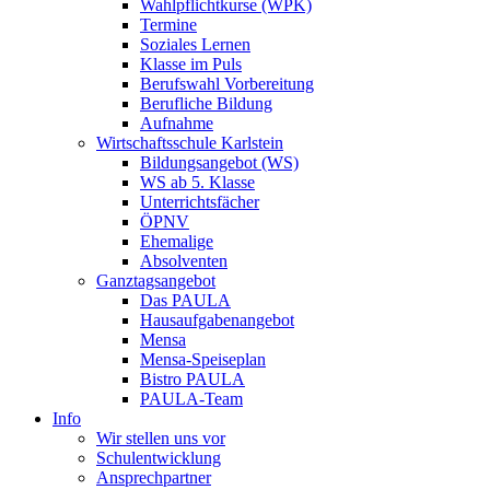
Wahlpflichtkurse (WPK)
Termine
Soziales Lernen
Klasse im Puls
Berufswahl Vorbereitung
Berufliche Bildung
Aufnahme
Wirtschaftsschule Karlstein
Bildungsangebot (WS)
WS ab 5. Klasse
Unterrichtsfächer
ÖPNV
Ehemalige
Absolventen
Ganztagsangebot
Das PAULA
Hausaufgabenangebot
Mensa
Mensa-Speiseplan
Bistro PAULA
PAULA-Team
Info
Wir stellen uns vor
Schulentwicklung
Ansprechpartner