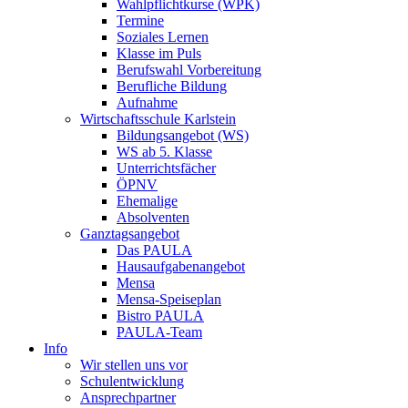
Wahlpflichtkurse (WPK)
Termine
Soziales Lernen
Klasse im Puls
Berufswahl Vorbereitung
Berufliche Bildung
Aufnahme
Wirtschaftsschule Karlstein
Bildungsangebot (WS)
WS ab 5. Klasse
Unterrichtsfächer
ÖPNV
Ehemalige
Absolventen
Ganztagsangebot
Das PAULA
Hausaufgabenangebot
Mensa
Mensa-Speiseplan
Bistro PAULA
PAULA-Team
Info
Wir stellen uns vor
Schulentwicklung
Ansprechpartner