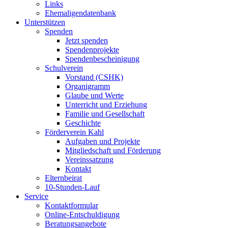
Links
Ehemaligendatenbank
Unterstützen
Spenden
Jetzt spenden
Spendenprojekte
Spendenbescheinigung
Schulverein
Vorstand (CSHK)
Organigramm
Glaube und Werte
Unterricht und Erziehung
Familie und Gesellschaft
Geschichte
Förderverein Kahl
Aufgaben und Projekte
Mitgliedschaft und Förderung
Vereinssatzung
Kontakt
Elternbeirat
10-Stunden-Lauf
Service
Kontaktformular
Online-Entschuldigung
Beratungsangebote