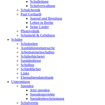
Schulleitung
Schulverwaltung
Schulchronik
Paul Gerhardt
Jugend und Berufung
Leben in Berlin
Seine Lieder
Photovoltaik
Schulgeld & Gebühren
Schüler
Schulzeiten
Ausbildungsplatzsuche
Arbeitsgemeinschaften
Schülerbücherei
Sanitätsdienst
Schulbus
Schließfächer
Links
Ehemaligendatenbank
Unterstützen
Spenden
Jetzt spenden
Spendenprojekte
Spendenbescheinigung
Schulverein