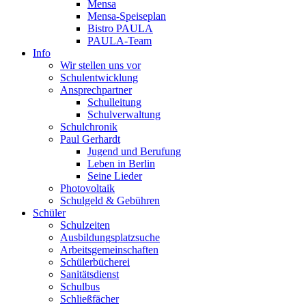
Mensa
Mensa-Speiseplan
Bistro PAULA
PAULA-Team
Info
Wir stellen uns vor
Schulentwicklung
Ansprechpartner
Schulleitung
Schulverwaltung
Schulchronik
Paul Gerhardt
Jugend und Berufung
Leben in Berlin
Seine Lieder
Photovoltaik
Schulgeld & Gebühren
Schüler
Schulzeiten
Ausbildungsplatzsuche
Arbeitsgemeinschaften
Schülerbücherei
Sanitätsdienst
Schulbus
Schließfächer