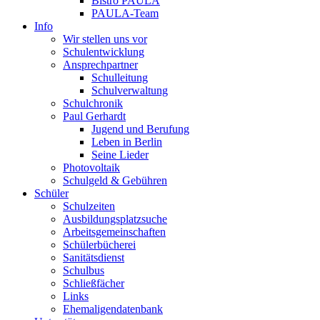
Bistro PAULA
PAULA-Team
Info
Wir stellen uns vor
Schulentwicklung
Ansprechpartner
Schulleitung
Schulverwaltung
Schulchronik
Paul Gerhardt
Jugend und Berufung
Leben in Berlin
Seine Lieder
Photovoltaik
Schulgeld & Gebühren
Schüler
Schulzeiten
Ausbildungsplatzsuche
Arbeitsgemeinschaften
Schülerbücherei
Sanitätsdienst
Schulbus
Schließfächer
Links
Ehemaligendatenbank