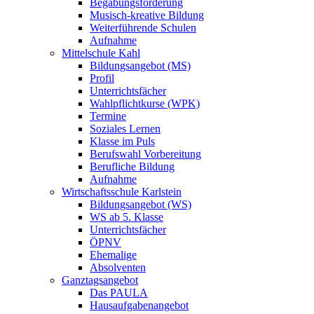
Begabungsförderung
Musisch-kreative Bildung
Weiterführende Schulen
Aufnahme
Mittelschule Kahl
Bildungsangebot (MS)
Profil
Unterrichtsfächer
Wahlpflichtkurse (WPK)
Termine
Soziales Lernen
Klasse im Puls
Berufswahl Vorbereitung
Berufliche Bildung
Aufnahme
Wirtschaftsschule Karlstein
Bildungsangebot (WS)
WS ab 5. Klasse
Unterrichtsfächer
ÖPNV
Ehemalige
Absolventen
Ganztagsangebot
Das PAULA
Hausaufgabenangebot