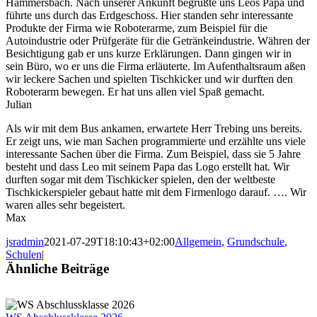
Hammersbach. Nach unserer Ankunft begrüßte uns Leos Papa und
führte uns durch das Erdgeschoss. Hier standen sehr interessante
Produkte der Firma wie Roboterarme, zum Beispiel für die
Autoindustrie oder Prüfgeräte für die Getränkeindustrie. Währen der
Besichtigung gab er uns kurze Erklärungen. Dann gingen wir in
sein Büro, wo er uns die Firma erläuterte. Im Aufenthaltsraum aßen
wir leckere Sachen und spielten Tischkicker und wir durften den
Roboterarm bewegen. Er hat uns allen viel Spaß gemacht.
Julian
Als wir mit dem Bus ankamen, erwartete Herr Trebing uns bereits.
Er zeigt uns, wie man Sachen programmierte und erzählte uns viele
interessante Sachen über die Firma. Zum Beispiel, dass sie 5 Jahre
besteht und dass Leo mit seinem Papa das Logo erstellt hat. Wir
durften sogar mit dem Tischkicker spielen, den der weltbeste
Tischkickerspieler gebaut hatte mit dem Firmenlogo darauf. …. Wir
waren alles sehr begeistert.
Max
jsradmin
2021-07-29T18:10:43+02:00
Allgemein
,
Grundschule
,
Schulen
|
Ähnliche Beiträge