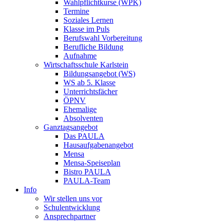
Wahlpflichtkurse (WPK)
Termine
Soziales Lernen
Klasse im Puls
Berufswahl Vorbereitung
Berufliche Bildung
Aufnahme
Wirtschaftsschule Karlstein
Bildungsangebot (WS)
WS ab 5. Klasse
Unterrichtsfächer
ÖPNV
Ehemalige
Absolventen
Ganztagsangebot
Das PAULA
Hausaufgabenangebot
Mensa
Mensa-Speiseplan
Bistro PAULA
PAULA-Team
Info
Wir stellen uns vor
Schulentwicklung
Ansprechpartner