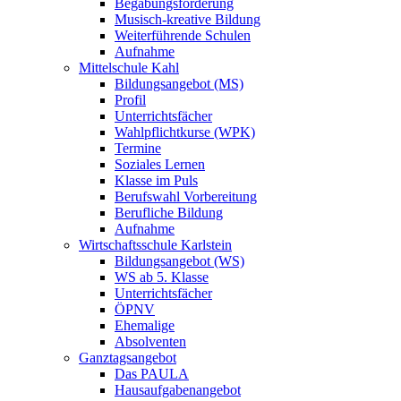
Begabungsförderung
Musisch-kreative Bildung
Weiterführende Schulen
Aufnahme
Mittelschule Kahl
Bildungsangebot (MS)
Profil
Unterrichtsfächer
Wahlpflichtkurse (WPK)
Termine
Soziales Lernen
Klasse im Puls
Berufswahl Vorbereitung
Berufliche Bildung
Aufnahme
Wirtschaftsschule Karlstein
Bildungsangebot (WS)
WS ab 5. Klasse
Unterrichtsfächer
ÖPNV
Ehemalige
Absolventen
Ganztagsangebot
Das PAULA
Hausaufgabenangebot