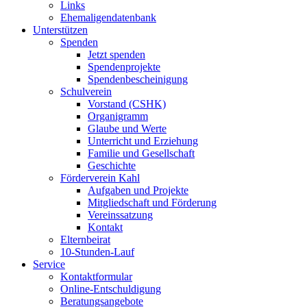
Links
Ehemaligendatenbank
Unterstützen
Spenden
Jetzt spenden
Spendenprojekte
Spendenbescheinigung
Schulverein
Vorstand (CSHK)
Organigramm
Glaube und Werte
Unterricht und Erziehung
Familie und Gesellschaft
Geschichte
Förderverein Kahl
Aufgaben und Projekte
Mitgliedschaft und Förderung
Vereinssatzung
Kontakt
Elternbeirat
10-Stunden-Lauf
Service
Kontaktformular
Online-Entschuldigung
Beratungsangebote