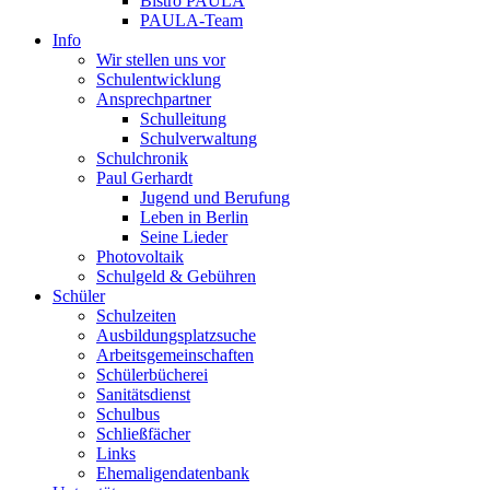
Bistro PAULA
PAULA-Team
Info
Wir stellen uns vor
Schulentwicklung
Ansprechpartner
Schulleitung
Schulverwaltung
Schulchronik
Paul Gerhardt
Jugend und Berufung
Leben in Berlin
Seine Lieder
Photovoltaik
Schulgeld & Gebühren
Schüler
Schulzeiten
Ausbildungsplatzsuche
Arbeitsgemeinschaften
Schülerbücherei
Sanitätsdienst
Schulbus
Schließfächer
Links
Ehemaligendatenbank