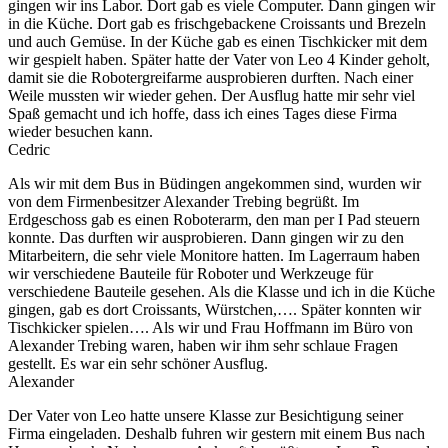
gingen wir ins Labor. Dort gab es viele Computer. Dann gingen wir
in die Küche. Dort gab es frischgebackene Croissants und Brezeln
und auch Gemüse. In der Küche gab es einen Tischkicker mit dem
wir gespielt haben. Später hatte der Vater von Leo 4 Kinder geholt,
damit sie die Robotergreifarme ausprobieren durften. Nach einer
Weile mussten wir wieder gehen. Der Ausflug hatte mir sehr viel
Spaß gemacht und ich hoffe, dass ich eines Tages diese Firma
wieder besuchen kann.
Cedric
Als wir mit dem Bus in Büdingen angekommen sind, wurden wir
von dem Firmenbesitzer Alexander Trebing begrüßt. Im
Erdgeschoss gab es einen Roboterarm, den man per I Pad steuern
konnte. Das durften wir ausprobieren. Dann gingen wir zu den
Mitarbeitern, die sehr viele Monitore hatten. Im Lagerraum haben
wir verschiedene Bauteile für Roboter und Werkzeuge für
verschiedene Bauteile gesehen. Als die Klasse und ich in die Küche
gingen, gab es dort Croissants, Würstchen,…. Später konnten wir
Tischkicker spielen…. Als wir und Frau Hoffmann im Büro von
Alexander Trebing waren, haben wir ihm sehr schlaue Fragen
gestellt. Es war ein sehr schöner Ausflug.
Alexander
Der Vater von Leo hatte unsere Klasse zur Besichtigung seiner
Firma eingeladen. Deshalb fuhren wir gestern mit einem Bus nach