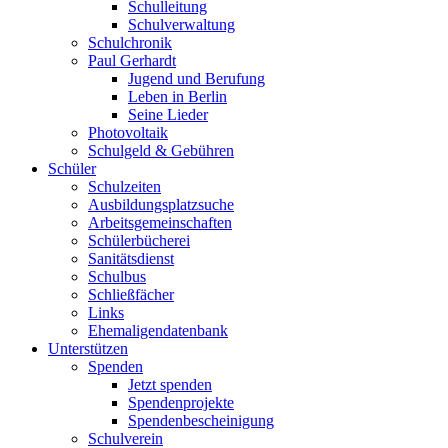
Schulleitung
Schulverwaltung
Schulchronik
Paul Gerhardt
Jugend und Berufung
Leben in Berlin
Seine Lieder
Photovoltaik
Schulgeld & Gebühren
Schüler
Schulzeiten
Ausbildungsplatzsuche
Arbeitsgemeinschaften
Schülerbücherei
Sanitätsdienst
Schulbus
Schließfächer
Links
Ehemaligendatenbank
Unterstützen
Spenden
Jetzt spenden
Spendenprojekte
Spendenbescheinigung
Schulverein