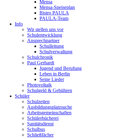
Mensa
Mensa-Speiseplan
Bistro PAULA
PAULA-Team
Info
Wir stellen uns vor
Schulentwicklung
Ansprechpartner
Schulleitung
Schulverwaltung
Schulchronik
Paul Gerhardt
Jugend und Berufung
Leben in Berlin
Seine Lieder
Photovoltaik
Schulgeld & Gebühren
Schüler
Schulzeiten
Ausbildungsplatzsuche
Arbeitsgemeinschaften
Schülerbücherei
Sanitätsdienst
Schulbus
Schließfächer