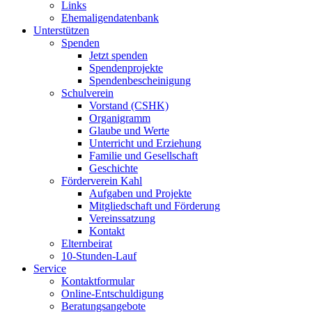
Links
Ehemaligendatenbank
Unterstützen
Spenden
Jetzt spenden
Spendenprojekte
Spendenbescheinigung
Schulverein
Vorstand (CSHK)
Organigramm
Glaube und Werte
Unterricht und Erziehung
Familie und Gesellschaft
Geschichte
Förderverein Kahl
Aufgaben und Projekte
Mitgliedschaft und Förderung
Vereinssatzung
Kontakt
Elternbeirat
10-Stunden-Lauf
Service
Kontaktformular
Online-Entschuldigung
Beratungsangebote