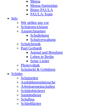
Mensa
Mensa-Speiseplan
Bistro PAULA
PAULA-Team
Info
Wir stellen uns vor
Schulentwicklung
Ansprechpartner
Schulleitung
Schulverwaltung
Schulchronik
Paul Gerhardt
Jugend und Berufung
Leben in Berlin
Seine Lieder
Photovoltaik
Schulgeld & Gebühren
Schüler
Schulzeiten
Ausbildungsplatzsuche
Arbeitsgemeinschaften
Schülerbücherei
Sanitätsdienst
Schulbus
Schließfächer