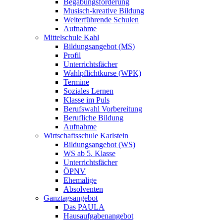
Begabungsförderung
Musisch-kreative Bildung
Weiterführende Schulen
Aufnahme
Mittelschule Kahl
Bildungsangebot (MS)
Profil
Unterrichtsfächer
Wahlpflichtkurse (WPK)
Termine
Soziales Lernen
Klasse im Puls
Berufswahl Vorbereitung
Berufliche Bildung
Aufnahme
Wirtschaftsschule Karlstein
Bildungsangebot (WS)
WS ab 5. Klasse
Unterrichtsfächer
ÖPNV
Ehemalige
Absolventen
Ganztagsangebot
Das PAULA
Hausaufgabenangebot