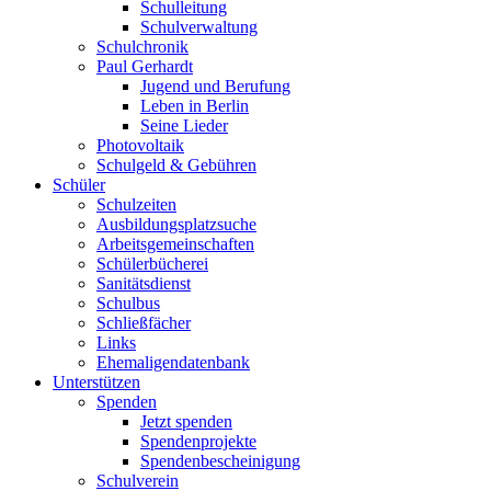
Schulleitung
Schulverwaltung
Schulchronik
Paul Gerhardt
Jugend und Berufung
Leben in Berlin
Seine Lieder
Photovoltaik
Schulgeld & Gebühren
Schüler
Schulzeiten
Ausbildungsplatzsuche
Arbeitsgemeinschaften
Schülerbücherei
Sanitätsdienst
Schulbus
Schließfächer
Links
Ehemaligendatenbank
Unterstützen
Spenden
Jetzt spenden
Spendenprojekte
Spendenbescheinigung
Schulverein