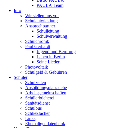
Bistro PAULA
PAULA-Team
Info
Wir stellen uns vor
Schulentwicklung
Ansprechpartner
Schulleitung
Schulverwaltung
Schulchronik
Paul Gerhardt
Jugend und Berufung
Leben in Berlin
Seine Lieder
Photovoltaik
Schulgeld & Gebühren
Schüler
Schulzeiten
Ausbildungsplatzsuche
Arbeitsgemeinschaften
Schülerbücherei
Sanitätsdienst
Schulbus
Schließfächer
Links
Ehemaligendatenbank