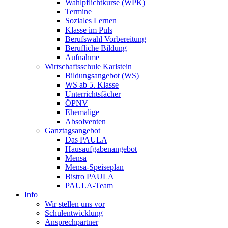
Wahlpflichtkurse (WPK)
Termine
Soziales Lernen
Klasse im Puls
Berufswahl Vorbereitung
Berufliche Bildung
Aufnahme
Wirtschaftsschule Karlstein
Bildungsangebot (WS)
WS ab 5. Klasse
Unterrichtsfächer
ÖPNV
Ehemalige
Absolventen
Ganztagsangebot
Das PAULA
Hausaufgabenangebot
Mensa
Mensa-Speiseplan
Bistro PAULA
PAULA-Team
Info
Wir stellen uns vor
Schulentwicklung
Ansprechpartner