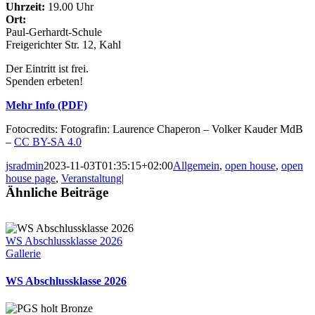
Uhrzeit:
19.00 Uhr
Ort:
Paul-Gerhardt-Schule
Freigerichter Str. 12, Kahl
Der Eintritt ist frei.
Spenden erbeten!
Mehr Info (PDF)
Fotocredits: Fotografinː Laurence Chaperon – Volker Kauder MdB
–
CC BY-SA 4.0
jsradmin
2023-11-03T01:35:15+02:00
Allgemein
,
open house
,
open
house page
,
Veranstaltung
|
Ähnliche Beiträge
WS Abschlussklasse 2026
Gallerie
WS Abschlussklasse 2026