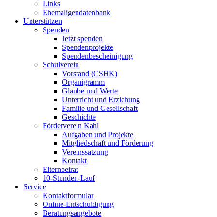
Links
Ehemaligendatenbank
Unterstützen
Spenden
Jetzt spenden
Spendenprojekte
Spendenbescheinigung
Schulverein
Vorstand (CSHK)
Organigramm
Glaube und Werte
Unterricht und Erziehung
Familie und Gesellschaft
Geschichte
Förderverein Kahl
Aufgaben und Projekte
Mitgliedschaft und Förderung
Vereinssatzung
Kontakt
Elternbeirat
10-Stunden-Lauf
Service
Kontaktformular
Online-Entschuldigung
Beratungsangebote