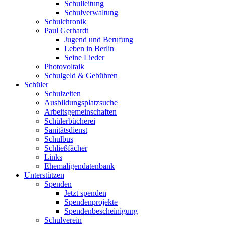
Schulleitung
Schulverwaltung
Schulchronik
Paul Gerhardt
Jugend und Berufung
Leben in Berlin
Seine Lieder
Photovoltaik
Schulgeld & Gebühren
Schüler
Schulzeiten
Ausbildungsplatzsuche
Arbeitsgemeinschaften
Schülerbücherei
Sanitätsdienst
Schulbus
Schließfächer
Links
Ehemaligendatenbank
Unterstützen
Spenden
Jetzt spenden
Spendenprojekte
Spendenbescheinigung
Schulverein