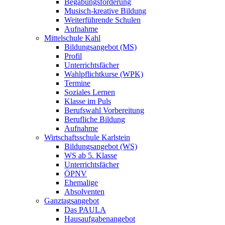
Begabungsförderung
Musisch-kreative Bildung
Weiterführende Schulen
Aufnahme
Mittelschule Kahl
Bildungsangebot (MS)
Profil
Unterrichtsfächer
Wahlpflichtkurse (WPK)
Termine
Soziales Lernen
Klasse im Puls
Berufswahl Vorbereitung
Berufliche Bildung
Aufnahme
Wirtschaftsschule Karlstein
Bildungsangebot (WS)
WS ab 5. Klasse
Unterrichtsfächer
ÖPNV
Ehemalige
Absolventen
Ganztagsangebot
Das PAULA
Hausaufgabenangebot