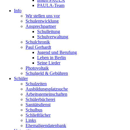
Bistro PAULA
PAULA-Team
Info
Wir stellen uns vor
Schulentwicklung
Ansprechpartner
Schulleitung
Schulverwaltung
Schulchronik
Paul Gerhardt
Jugend und Berufung
Leben in Berlin
Seine Lieder
Photovoltaik
Schulgeld & Gebühren
Schüler
Schulzeiten
Ausbildungsplatzsuche
Arbeitsgemeinschaften
Schülerbücherei
Sanitätsdienst
Schulbus
Schließfächer
Links
Ehemaligendatenbank