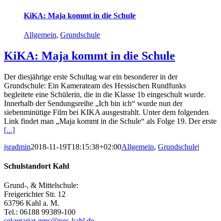
KiKA: Maja kommt in die Schule
Allgemein
,
Grundschule
KiKA: Maja kommt in die Schule
Der diesjährige erste Schultag war ein besonderer in der
Grundschule: Ein Kamerateam des Hessischen Rundfunks
begleitete eine Schülerin, die in die Klasse 1b eingeschult wurde.
Innerhalb der Sendungsreihe „Ich bin ich“ wurde nun der
siebenminütige Film bei KIKA ausgestrahlt. Unter dem folgenden
Link findet man „Maja kommt in die Schule“ als Folge 19. Der erste
[...]
jsradmin
2018-11-19T18:15:38+02:00
Allgemein
,
Grundschule
|
Schulstandort Kahl
Grund-, & Mittelschule:
Freigerichter Str. 12
63796 Kahl a. M.
Tel.: 06188 99389-100
sekretariat-gms@pgs-kahl.de