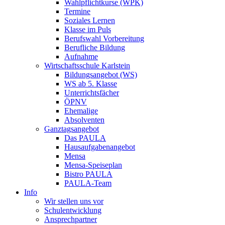
Wahlpflichtkurse (WPK)
Termine
Soziales Lernen
Klasse im Puls
Berufswahl Vorbereitung
Berufliche Bildung
Aufnahme
Wirtschaftsschule Karlstein
Bildungsangebot (WS)
WS ab 5. Klasse
Unterrichtsfächer
ÖPNV
Ehemalige
Absolventen
Ganztagsangebot
Das PAULA
Hausaufgabenangebot
Mensa
Mensa-Speiseplan
Bistro PAULA
PAULA-Team
Info
Wir stellen uns vor
Schulentwicklung
Ansprechpartner