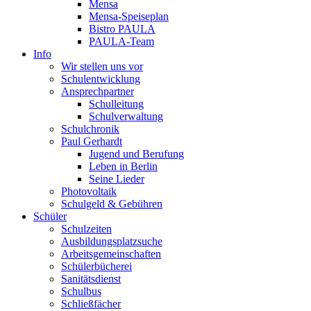
Mensa
Mensa-Speiseplan
Bistro PAULA
PAULA-Team
Info
Wir stellen uns vor
Schulentwicklung
Ansprechpartner
Schulleitung
Schulverwaltung
Schulchronik
Paul Gerhardt
Jugend und Berufung
Leben in Berlin
Seine Lieder
Photovoltaik
Schulgeld & Gebühren
Schüler
Schulzeiten
Ausbildungsplatzsuche
Arbeitsgemeinschaften
Schülerbücherei
Sanitätsdienst
Schulbus
Schließfächer