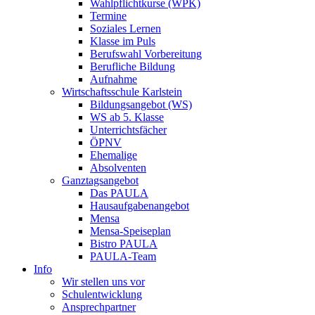
Wahlpflichtkurse (WPK)
Termine
Soziales Lernen
Klasse im Puls
Berufswahl Vorbereitung
Berufliche Bildung
Aufnahme
Wirtschaftsschule Karlstein
Bildungsangebot (WS)
WS ab 5. Klasse
Unterrichtsfächer
ÖPNV
Ehemalige
Absolventen
Ganztagsangebot
Das PAULA
Hausaufgabenangebot
Mensa
Mensa-Speiseplan
Bistro PAULA
PAULA-Team
Info
Wir stellen uns vor
Schulentwicklung
Ansprechpartner