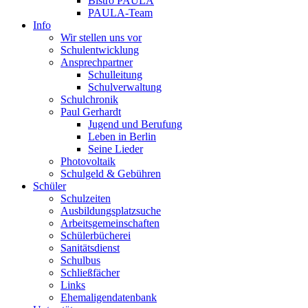
Bistro PAULA
PAULA-Team
Info
Wir stellen uns vor
Schulentwicklung
Ansprechpartner
Schulleitung
Schulverwaltung
Schulchronik
Paul Gerhardt
Jugend und Berufung
Leben in Berlin
Seine Lieder
Photovoltaik
Schulgeld & Gebühren
Schüler
Schulzeiten
Ausbildungsplatzsuche
Arbeitsgemeinschaften
Schülerbücherei
Sanitätsdienst
Schulbus
Schließfächer
Links
Ehemaligendatenbank