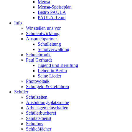
Mensa
Mensa-Speiseplan
Bistro PAULA
PAULA-Team
Info
Wir stellen uns vor
Schulentwicklung
Ansprechpartner
Schulleitung
Schulverwaltung
Schulchronik
Paul Gerhardt
Jugend und Berufung
Leben in Berlin
Seine Lieder
Photovoltaik
Schulgeld & Gebühren
Schüler
Schulzeiten
Ausbildungsplatzsuche
Arbeitsgemeinschaften
Schülerbücherei
Sanitätsdienst
Schulbus
Schließfächer