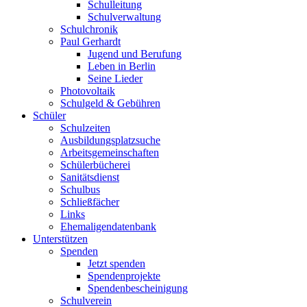
Schulleitung
Schulverwaltung
Schulchronik
Paul Gerhardt
Jugend und Berufung
Leben in Berlin
Seine Lieder
Photovoltaik
Schulgeld & Gebühren
Schüler
Schulzeiten
Ausbildungsplatzsuche
Arbeitsgemeinschaften
Schülerbücherei
Sanitätsdienst
Schulbus
Schließfächer
Links
Ehemaligendatenbank
Unterstützen
Spenden
Jetzt spenden
Spendenprojekte
Spendenbescheinigung
Schulverein