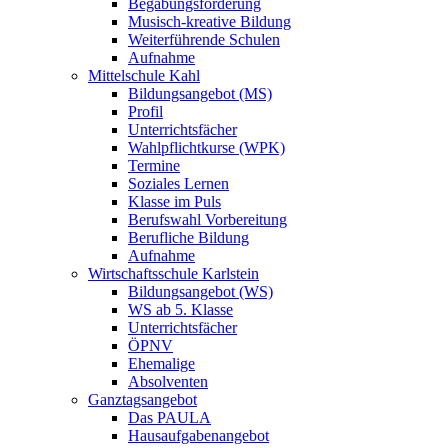
Begabungsförderung
Musisch-kreative Bildung
Weiterführende Schulen
Aufnahme
Mittelschule Kahl
Bildungsangebot (MS)
Profil
Unterrichtsfächer
Wahlpflichtkurse (WPK)
Termine
Soziales Lernen
Klasse im Puls
Berufswahl Vorbereitung
Berufliche Bildung
Aufnahme
Wirtschaftsschule Karlstein
Bildungsangebot (WS)
WS ab 5. Klasse
Unterrichtsfächer
ÖPNV
Ehemalige
Absolventen
Ganztagsangebot
Das PAULA
Hausaufgabenangebot