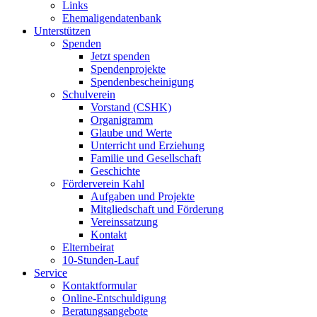
Links
Ehemaligendatenbank
Unterstützen
Spenden
Jetzt spenden
Spendenprojekte
Spendenbescheinigung
Schulverein
Vorstand (CSHK)
Organigramm
Glaube und Werte
Unterricht und Erziehung
Familie und Gesellschaft
Geschichte
Förderverein Kahl
Aufgaben und Projekte
Mitgliedschaft und Förderung
Vereinssatzung
Kontakt
Elternbeirat
10-Stunden-Lauf
Service
Kontaktformular
Online-Entschuldigung
Beratungsangebote