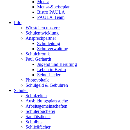
Mensa
Mensa-Speiseplan
Bistro PAULA
PAULA-Team
Info
Wir stellen uns vor
Schulentwicklung
Ansprechpartner
Schulleitung
Schulverwaltung
Schulchronik
Paul Gerhardt
Jugend und Berufung
Leben in Berlin
Seine Lieder
Photovoltaik
Schulgeld & Gebühren
Schüler
Schulzeiten
Ausbildungsplatzsuche
Arbeitsgemeinschaften
Schülerbücherei
Sanitätsdienst
Schulbus
Schließfächer