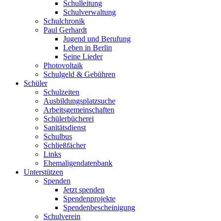
Schulleitung
Schulverwaltung
Schulchronik
Paul Gerhardt
Jugend und Berufung
Leben in Berlin
Seine Lieder
Photovoltaik
Schulgeld & Gebühren
Schüler
Schulzeiten
Ausbildungsplatzsuche
Arbeitsgemeinschaften
Schülerbücherei
Sanitätsdienst
Schulbus
Schließfächer
Links
Ehemaligendatenbank
Unterstützen
Spenden
Jetzt spenden
Spendenprojekte
Spendenbescheinigung
Schulverein