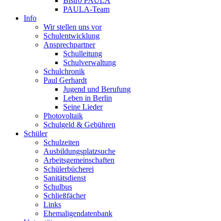
Bistro PAULA
PAULA-Team
Info
Wir stellen uns vor
Schulentwicklung
Ansprechpartner
Schulleitung
Schulverwaltung
Schulchronik
Paul Gerhardt
Jugend und Berufung
Leben in Berlin
Seine Lieder
Photovoltaik
Schulgeld & Gebühren
Schüler
Schulzeiten
Ausbildungsplatzsuche
Arbeitsgemeinschaften
Schülerbücherei
Sanitätsdienst
Schulbus
Schließfächer
Links
Ehemaligendatenbank