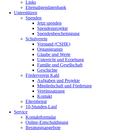
Links
Ehemaligendatenbank
Unterstützen
Spenden
Jetzt spenden
Spendenprojekte
Spendenbescheinigung
Schulverein
Vorstand (CSHK)
Organigramm
Glaube und Werte
Unterricht und Erziehung
Familie und Gesellschaft
Geschichte
Förderverein Kahl
Aufgaben und Projekte
Mitgliedschaft und Förderung
Vereinssatzung
Kontakt
Elternbeirat
10-Stunden-Lauf
Service
Kontaktformular
Online-Entschuldigung
Beratungsangebote