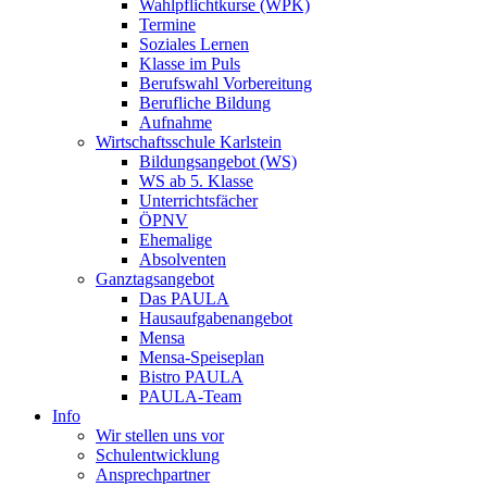
Wahlpflichtkurse (WPK)
Termine
Soziales Lernen
Klasse im Puls
Berufswahl Vorbereitung
Berufliche Bildung
Aufnahme
Wirtschaftsschule Karlstein
Bildungsangebot (WS)
WS ab 5. Klasse
Unterrichtsfächer
ÖPNV
Ehemalige
Absolventen
Ganztagsangebot
Das PAULA
Hausaufgabenangebot
Mensa
Mensa-Speiseplan
Bistro PAULA
PAULA-Team
Info
Wir stellen uns vor
Schulentwicklung
Ansprechpartner