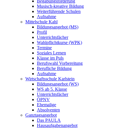
Begabungsförderung
Musisch-kreative Bildung
Weiterführende Schulen
Aufnahme
Mittelschule Kahl
Bildungsangebot (MS)
Profil
Unterrichtsfächer
Wahlpflichtkurse (WPK)
Termine
Soziales Lernen
Klasse im Puls
Berufswahl Vorbereitung
Berufliche Bildung
Aufnahme
Wirtschaftsschule Karlstein
Bildungsangebot (WS)
WS ab 5. Klasse
Unterrichtsfächer
ÖPNV
Ehemalige
Absolventen
Ganztagsangebot
Das PAULA
Hausaufgabenangebot