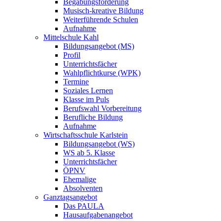
Begabungsförderung
Musisch-kreative Bildung
Weiterführende Schulen
Aufnahme
Mittelschule Kahl
Bildungsangebot (MS)
Profil
Unterrichtsfächer
Wahlpflichtkurse (WPK)
Termine
Soziales Lernen
Klasse im Puls
Berufswahl Vorbereitung
Berufliche Bildung
Aufnahme
Wirtschaftsschule Karlstein
Bildungsangebot (WS)
WS ab 5. Klasse
Unterrichtsfächer
ÖPNV
Ehemalige
Absolventen
Ganztagsangebot
Das PAULA
Hausaufgabenangebot