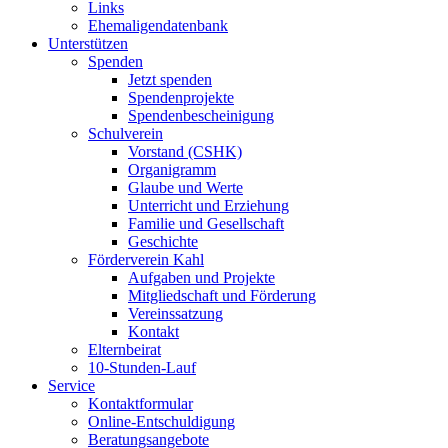
Links
Ehemaligendatenbank
Unterstützen
Spenden
Jetzt spenden
Spendenprojekte
Spendenbescheinigung
Schulverein
Vorstand (CSHK)
Organigramm
Glaube und Werte
Unterricht und Erziehung
Familie und Gesellschaft
Geschichte
Förderverein Kahl
Aufgaben und Projekte
Mitgliedschaft und Förderung
Vereinssatzung
Kontakt
Elternbeirat
10-Stunden-Lauf
Service
Kontaktformular
Online-Entschuldigung
Beratungsangebote