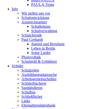
Bistro PAULA
PAULA-Team
Info
Wir stellen uns vor
Schulentwicklung
Ansprechpartner
Schulleitung
Schulverwaltung
Schulchronik
Paul Gerhardt
Jugend und Berufung
Leben in Berlin
Seine Lieder
Photovoltaik
Schulgeld & Gebühren
Schüler
Schulzeiten
Ausbildungsplatzsuche
Arbeitsgemeinschaften
Schülerbücherei
Sanitätsdienst
Schulbus
Schließfächer
Links
Ehemaligendatenbank