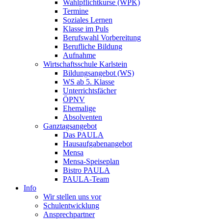
Wahlpflichtkurse (WPK)
Termine
Soziales Lernen
Klasse im Puls
Berufswahl Vorbereitung
Berufliche Bildung
Aufnahme
Wirtschaftsschule Karlstein
Bildungsangebot (WS)
WS ab 5. Klasse
Unterrichtsfächer
ÖPNV
Ehemalige
Absolventen
Ganztagsangebot
Das PAULA
Hausaufgabenangebot
Mensa
Mensa-Speiseplan
Bistro PAULA
PAULA-Team
Info
Wir stellen uns vor
Schulentwicklung
Ansprechpartner