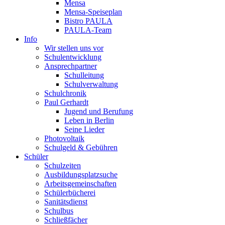
Mensa
Mensa-Speiseplan
Bistro PAULA
PAULA-Team
Info
Wir stellen uns vor
Schulentwicklung
Ansprechpartner
Schulleitung
Schulverwaltung
Schulchronik
Paul Gerhardt
Jugend und Berufung
Leben in Berlin
Seine Lieder
Photovoltaik
Schulgeld & Gebühren
Schüler
Schulzeiten
Ausbildungsplatzsuche
Arbeitsgemeinschaften
Schülerbücherei
Sanitätsdienst
Schulbus
Schließfächer