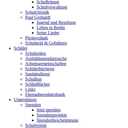
Schulleitung
Schulverwaltung
Schulchronik
Paul Gerhardt
Jugend und Berufung
Leben in Berlin
Seine Lieder
Photovoltaik
Schulgeld & Gebühren
Schüler
Schulzeiten
Ausbildungsplatzsuche
Arbeitsgemeinschaften
Schülerbücherei
Sanitätsdienst
Schulbus
Schließfächer
Links
Ehemaligendatenbank
Unterstützen
Spenden
Jetzt spenden
Spendenprojekte
Spendenbescheinigung
Schulverein