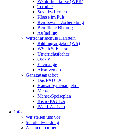
Wahlpflichtkurse (WPK)
Termine
Soziales Lernen
Klasse im Puls
Berufswahl Vorbereitung
Berufliche Bildung
Aufnahme
Wirtschaftsschule Karlstein
Bildungsangebot (WS)
WS ab 5. Klasse
Unterrichtsfächer
ÖPNV
Ehemalige
Absolventen
Ganztagsangebot
Das PAULA
Hausaufgabenangebot
Mensa
Mensa-Speiseplan
Bistro PAULA
PAULA-Team
Info
Wir stellen uns vor
Schulentwicklung
Ansprechpartner