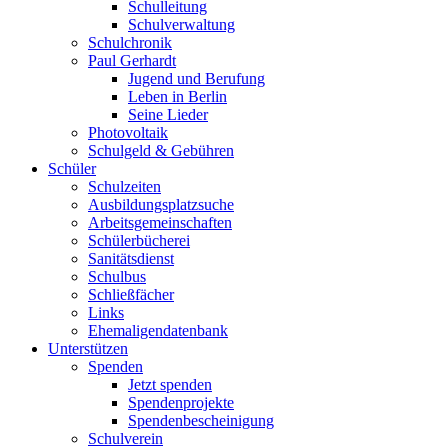
Schulleitung
Schulverwaltung
Schulchronik
Paul Gerhardt
Jugend und Berufung
Leben in Berlin
Seine Lieder
Photovoltaik
Schulgeld & Gebühren
Schüler
Schulzeiten
Ausbildungsplatzsuche
Arbeitsgemeinschaften
Schülerbücherei
Sanitätsdienst
Schulbus
Schließfächer
Links
Ehemaligendatenbank
Unterstützen
Spenden
Jetzt spenden
Spendenprojekte
Spendenbescheinigung
Schulverein