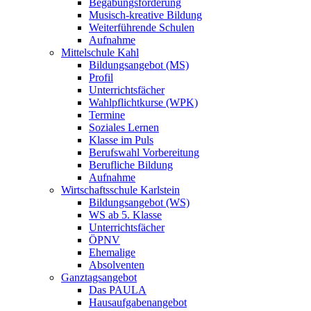
Begabungsförderung
Musisch-kreative Bildung
Weiterführende Schulen
Aufnahme
Mittelschule Kahl
Bildungsangebot (MS)
Profil
Unterrichtsfächer
Wahlpflichtkurse (WPK)
Termine
Soziales Lernen
Klasse im Puls
Berufswahl Vorbereitung
Berufliche Bildung
Aufnahme
Wirtschaftsschule Karlstein
Bildungsangebot (WS)
WS ab 5. Klasse
Unterrichtsfächer
ÖPNV
Ehemalige
Absolventen
Ganztagsangebot
Das PAULA
Hausaufgabenangebot