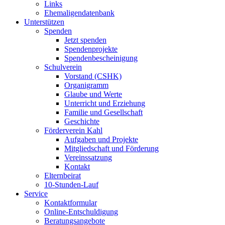
Links
Ehemaligendatenbank
Unterstützen
Spenden
Jetzt spenden
Spendenprojekte
Spendenbescheinigung
Schulverein
Vorstand (CSHK)
Organigramm
Glaube und Werte
Unterricht und Erziehung
Familie und Gesellschaft
Geschichte
Förderverein Kahl
Aufgaben und Projekte
Mitgliedschaft und Förderung
Vereinssatzung
Kontakt
Elternbeirat
10-Stunden-Lauf
Service
Kontaktformular
Online-Entschuldigung
Beratungsangebote