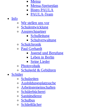
Mensa
Mensa-Speiseplan
Bistro PAULA
PAULA-Team
Info
Wir stellen uns vor
Schulentwicklung
Ansprechpartner
Schulleitung
Schulverwaltung
Schulchronik
Paul Gerhardt
Jugend und Berufung
Leben in Berlin
Seine Lieder
Photovoltaik
Schulgeld & Gebühren
Schüler
Schulzeiten
Ausbildungsplatzsuche
Arbeitsgemeinschaften
Schülerbücherei
Sanitätsdienst
Schulbus
Schließfächer