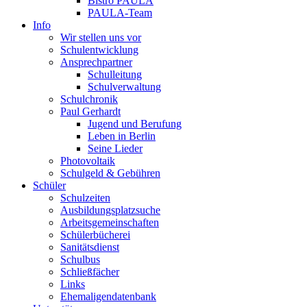
Bistro PAULA
PAULA-Team
Info
Wir stellen uns vor
Schulentwicklung
Ansprechpartner
Schulleitung
Schulverwaltung
Schulchronik
Paul Gerhardt
Jugend und Berufung
Leben in Berlin
Seine Lieder
Photovoltaik
Schulgeld & Gebühren
Schüler
Schulzeiten
Ausbildungsplatzsuche
Arbeitsgemeinschaften
Schülerbücherei
Sanitätsdienst
Schulbus
Schließfächer
Links
Ehemaligendatenbank