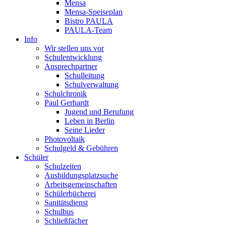
Mensa
Mensa-Speiseplan
Bistro PAULA
PAULA-Team
Info
Wir stellen uns vor
Schulentwicklung
Ansprechpartner
Schulleitung
Schulverwaltung
Schulchronik
Paul Gerhardt
Jugend und Berufung
Leben in Berlin
Seine Lieder
Photovoltaik
Schulgeld & Gebühren
Schüler
Schulzeiten
Ausbildungsplatzsuche
Arbeitsgemeinschaften
Schülerbücherei
Sanitätsdienst
Schulbus
Schließfächer