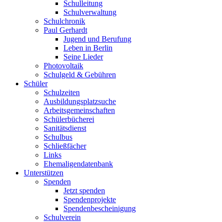
Schulleitung
Schulverwaltung
Schulchronik
Paul Gerhardt
Jugend und Berufung
Leben in Berlin
Seine Lieder
Photovoltaik
Schulgeld & Gebühren
Schüler
Schulzeiten
Ausbildungsplatzsuche
Arbeitsgemeinschaften
Schülerbücherei
Sanitätsdienst
Schulbus
Schließfächer
Links
Ehemaligendatenbank
Unterstützen
Spenden
Jetzt spenden
Spendenprojekte
Spendenbescheinigung
Schulverein