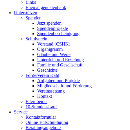
Links
Ehemaligendatenbank
Unterstützen
Spenden
Jetzt spenden
Spendenprojekte
Spendenbescheinigung
Schulverein
Vorstand (CSHK)
Organigramm
Glaube und Werte
Unterricht und Erziehung
Familie und Gesellschaft
Geschichte
Förderverein Kahl
Aufgaben und Projekte
Mitgliedschaft und Förderung
Vereinssatzung
Kontakt
Elternbeirat
10-Stunden-Lauf
Service
Kontaktformular
Online-Entschuldigung
Beratungsangebote