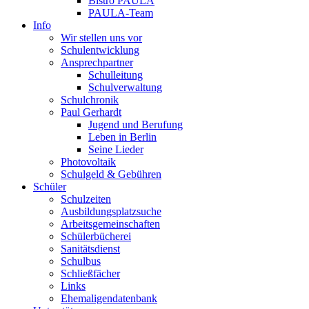
Bistro PAULA
PAULA-Team
Info
Wir stellen uns vor
Schulentwicklung
Ansprechpartner
Schulleitung
Schulverwaltung
Schulchronik
Paul Gerhardt
Jugend und Berufung
Leben in Berlin
Seine Lieder
Photovoltaik
Schulgeld & Gebühren
Schüler
Schulzeiten
Ausbildungsplatzsuche
Arbeitsgemeinschaften
Schülerbücherei
Sanitätsdienst
Schulbus
Schließfächer
Links
Ehemaligendatenbank