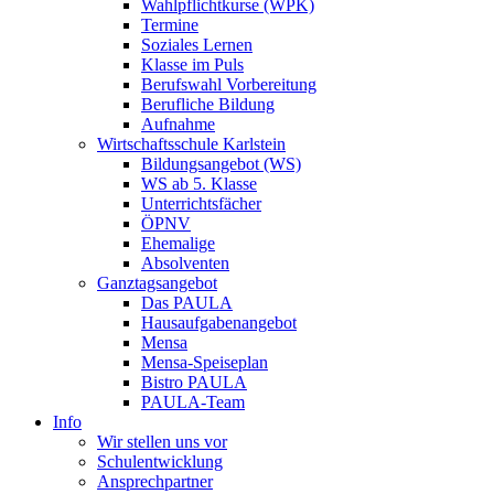
Wahlpflichtkurse (WPK)
Termine
Soziales Lernen
Klasse im Puls
Berufswahl Vorbereitung
Berufliche Bildung
Aufnahme
Wirtschaftsschule Karlstein
Bildungsangebot (WS)
WS ab 5. Klasse
Unterrichtsfächer
ÖPNV
Ehemalige
Absolventen
Ganztagsangebot
Das PAULA
Hausaufgabenangebot
Mensa
Mensa-Speiseplan
Bistro PAULA
PAULA-Team
Info
Wir stellen uns vor
Schulentwicklung
Ansprechpartner