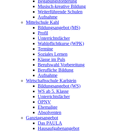
Begabungsförderung
Musisch-kreative Bildung
Weiterführende Schulen
Aufnahme
Mittelschule Kahl
Bildungsangebot (MS)
Profil
Unterrichtsfächer
Wahlpflichtkurse (WPK)
Termine
Soziales Lernen
Klasse im Puls
Berufswahl Vorbereitung
Berufliche Bildung
Aufnahme
Wirtschaftsschule Karlstein
Bildungsangebot (WS)
WS ab 5. Klasse
Unterrichtsfächer
ÖPNV
Ehemalige
Absolventen
Ganztagsangebot
Das PAULA
Hausaufgabenangebot