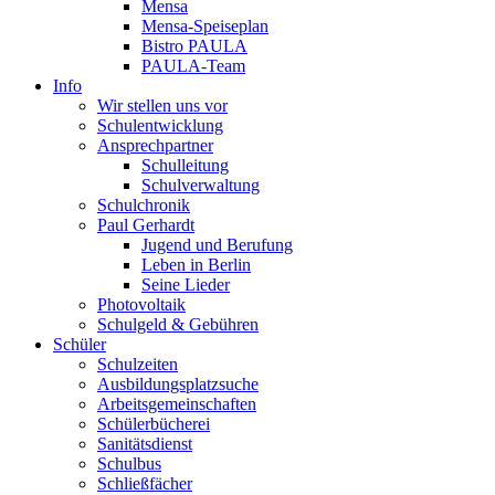
Mensa
Mensa-Speiseplan
Bistro PAULA
PAULA-Team
Info
Wir stellen uns vor
Schulentwicklung
Ansprechpartner
Schulleitung
Schulverwaltung
Schulchronik
Paul Gerhardt
Jugend und Berufung
Leben in Berlin
Seine Lieder
Photovoltaik
Schulgeld & Gebühren
Schüler
Schulzeiten
Ausbildungsplatzsuche
Arbeitsgemeinschaften
Schülerbücherei
Sanitätsdienst
Schulbus
Schließfächer