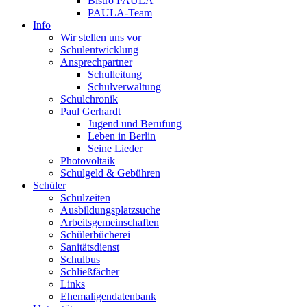
Bistro PAULA
PAULA-Team
Info
Wir stellen uns vor
Schulentwicklung
Ansprechpartner
Schulleitung
Schulverwaltung
Schulchronik
Paul Gerhardt
Jugend und Berufung
Leben in Berlin
Seine Lieder
Photovoltaik
Schulgeld & Gebühren
Schüler
Schulzeiten
Ausbildungsplatzsuche
Arbeitsgemeinschaften
Schülerbücherei
Sanitätsdienst
Schulbus
Schließfächer
Links
Ehemaligendatenbank