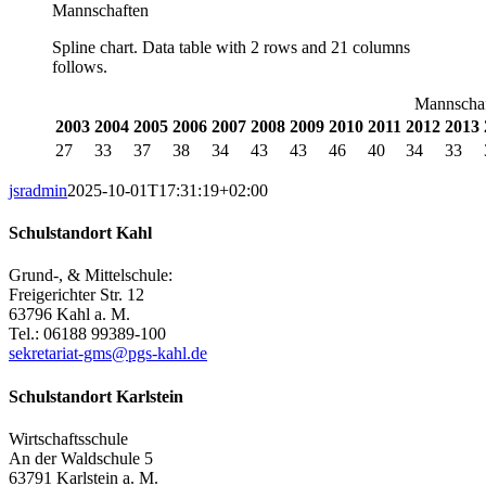
Mannschaften
Spline chart. Data table with 2 rows and 21 columns
follows.
Mannscha
2003
2004
2005
2006
2007
2008
2009
2010
2011
2012
2013
27
33
37
38
34
43
43
46
40
34
33
jsradmin
2025-10-01T17:31:19+02:00
Schulstandort Kahl
Grund-, & Mittelschule:
Freigerichter Str. 12
63796 Kahl a. M.
Tel.: 06188 99389-100
sekretariat-gms@pgs-kahl.de
Schulstandort Karlstein
Wirtschaftsschule
An der Waldschule 5
63791 Karlstein a. M.