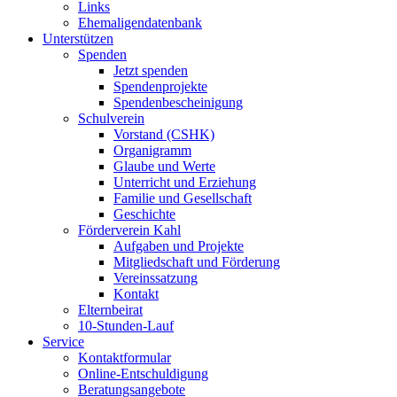
Links
Ehemaligendatenbank
Unterstützen
Spenden
Jetzt spenden
Spendenprojekte
Spendenbescheinigung
Schulverein
Vorstand (CSHK)
Organigramm
Glaube und Werte
Unterricht und Erziehung
Familie und Gesellschaft
Geschichte
Förderverein Kahl
Aufgaben und Projekte
Mitgliedschaft und Förderung
Vereinssatzung
Kontakt
Elternbeirat
10-Stunden-Lauf
Service
Kontaktformular
Online-Entschuldigung
Beratungsangebote