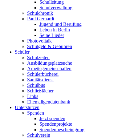
Schulleitung
Schulverwaltung
Schulchronik
Paul Gerhardt
Jugend und Berufung
Leben in Berlin
Seine Lieder
Photovoltaik
Schulgeld & Gebühren
Schüler
Schulzeiten
Ausbildungsplatzsuche
Arbeitsgemeinschaften
Schülerbücherei
Sanitätsdienst
Schulbus
Schließfächer
Links
Ehemaligendatenbank
Unterstützen
Spenden
Jetzt spenden
Spendenprojekte
Spendenbescheinigung
Schulverein