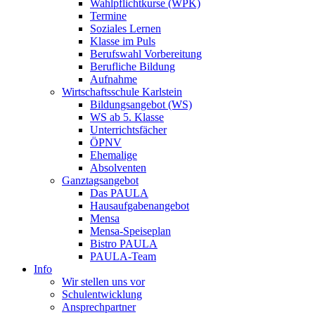
Wahlpflichtkurse (WPK)
Termine
Soziales Lernen
Klasse im Puls
Berufswahl Vorbereitung
Berufliche Bildung
Aufnahme
Wirtschaftsschule Karlstein
Bildungsangebot (WS)
WS ab 5. Klasse
Unterrichtsfächer
ÖPNV
Ehemalige
Absolventen
Ganztagsangebot
Das PAULA
Hausaufgabenangebot
Mensa
Mensa-Speiseplan
Bistro PAULA
PAULA-Team
Info
Wir stellen uns vor
Schulentwicklung
Ansprechpartner