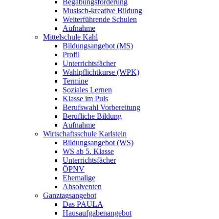
Begabungsförderung
Musisch-kreative Bildung
Weiterführende Schulen
Aufnahme
Mittelschule Kahl
Bildungsangebot (MS)
Profil
Unterrichtsfächer
Wahlpflichtkurse (WPK)
Termine
Soziales Lernen
Klasse im Puls
Berufswahl Vorbereitung
Berufliche Bildung
Aufnahme
Wirtschaftsschule Karlstein
Bildungsangebot (WS)
WS ab 5. Klasse
Unterrichtsfächer
ÖPNV
Ehemalige
Absolventen
Ganztagsangebot
Das PAULA
Hausaufgabenangebot