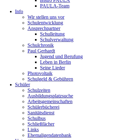
Bistro PAULA
PAULA-Team
Info
Wir stellen uns vor
Schulentwicklung
Ansprechpartner
Schulleitung
Schulverwaltung
Schulchronik
Paul Gerhardt
Jugend und Berufung
Leben in Berlin
Seine Lieder
Photovoltaik
Schulgeld & Gebühren
Schüler
Schulzeiten
Ausbildungsplatzsuche
Arbeitsgemeinschaften
Schülerbücherei
Sanitätsdienst
Schulbus
Schließfächer
Links
Ehemaligendatenbank