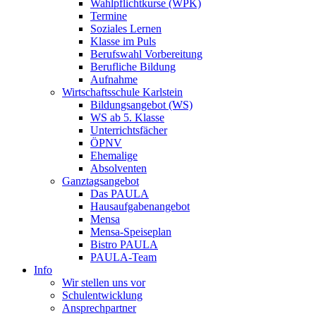
Wahlpflichtkurse (WPK)
Termine
Soziales Lernen
Klasse im Puls
Berufswahl Vorbereitung
Berufliche Bildung
Aufnahme
Wirtschaftsschule Karlstein
Bildungsangebot (WS)
WS ab 5. Klasse
Unterrichtsfächer
ÖPNV
Ehemalige
Absolventen
Ganztagsangebot
Das PAULA
Hausaufgabenangebot
Mensa
Mensa-Speiseplan
Bistro PAULA
PAULA-Team
Info
Wir stellen uns vor
Schulentwicklung
Ansprechpartner