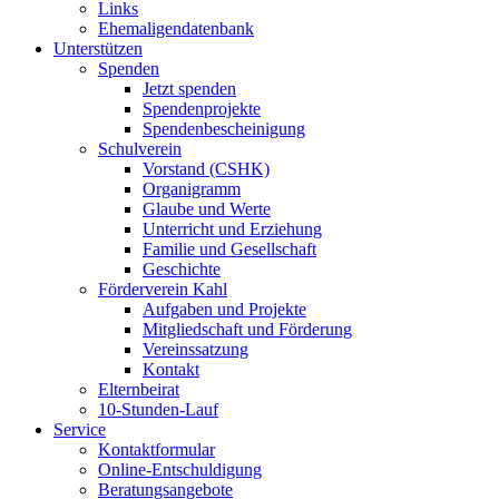
Links
Ehemaligendatenbank
Unterstützen
Spenden
Jetzt spenden
Spendenprojekte
Spendenbescheinigung
Schulverein
Vorstand (CSHK)
Organigramm
Glaube und Werte
Unterricht und Erziehung
Familie und Gesellschaft
Geschichte
Förderverein Kahl
Aufgaben und Projekte
Mitgliedschaft und Förderung
Vereinssatzung
Kontakt
Elternbeirat
10-Stunden-Lauf
Service
Kontaktformular
Online-Entschuldigung
Beratungsangebote