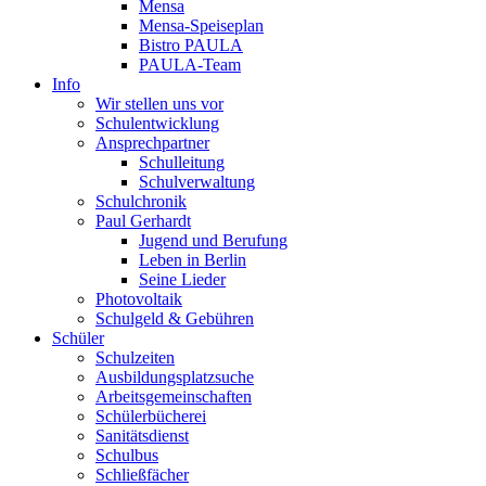
Mensa
Mensa-Speiseplan
Bistro PAULA
PAULA-Team
Info
Wir stellen uns vor
Schulentwicklung
Ansprechpartner
Schulleitung
Schulverwaltung
Schulchronik
Paul Gerhardt
Jugend und Berufung
Leben in Berlin
Seine Lieder
Photovoltaik
Schulgeld & Gebühren
Schüler
Schulzeiten
Ausbildungsplatzsuche
Arbeitsgemeinschaften
Schülerbücherei
Sanitätsdienst
Schulbus
Schließfächer