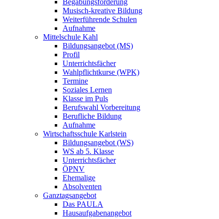
Begabungsförderung
Musisch-kreative Bildung
Weiterführende Schulen
Aufnahme
Mittelschule Kahl
Bildungsangebot (MS)
Profil
Unterrichtsfächer
Wahlpflichtkurse (WPK)
Termine
Soziales Lernen
Klasse im Puls
Berufswahl Vorbereitung
Berufliche Bildung
Aufnahme
Wirtschaftsschule Karlstein
Bildungsangebot (WS)
WS ab 5. Klasse
Unterrichtsfächer
ÖPNV
Ehemalige
Absolventen
Ganztagsangebot
Das PAULA
Hausaufgabenangebot