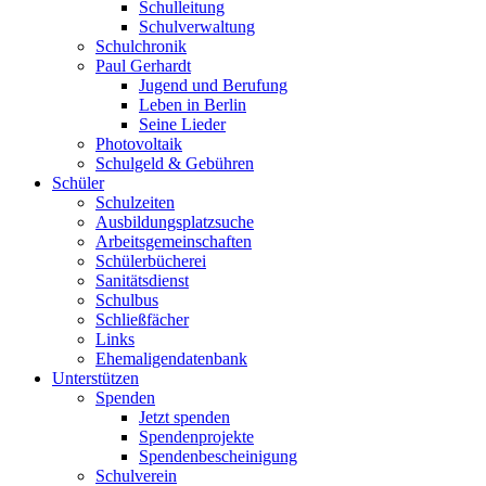
Schulleitung
Schulverwaltung
Schulchronik
Paul Gerhardt
Jugend und Berufung
Leben in Berlin
Seine Lieder
Photovoltaik
Schulgeld & Gebühren
Schüler
Schulzeiten
Ausbildungsplatzsuche
Arbeitsgemeinschaften
Schülerbücherei
Sanitätsdienst
Schulbus
Schließfächer
Links
Ehemaligendatenbank
Unterstützen
Spenden
Jetzt spenden
Spendenprojekte
Spendenbescheinigung
Schulverein