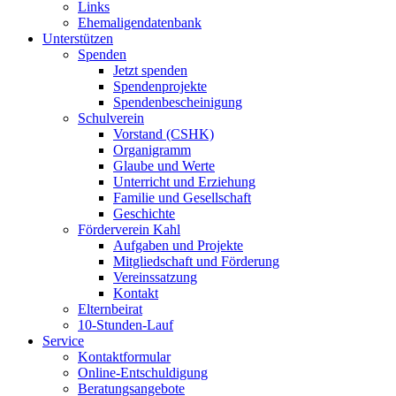
Links
Ehemaligendatenbank
Unterstützen
Spenden
Jetzt spenden
Spendenprojekte
Spendenbescheinigung
Schulverein
Vorstand (CSHK)
Organigramm
Glaube und Werte
Unterricht und Erziehung
Familie und Gesellschaft
Geschichte
Förderverein Kahl
Aufgaben und Projekte
Mitgliedschaft und Förderung
Vereinssatzung
Kontakt
Elternbeirat
10-Stunden-Lauf
Service
Kontaktformular
Online-Entschuldigung
Beratungsangebote