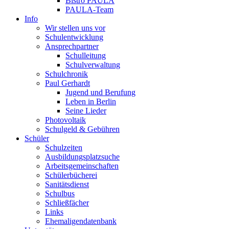
Bistro PAULA
PAULA-Team
Info
Wir stellen uns vor
Schulentwicklung
Ansprechpartner
Schulleitung
Schulverwaltung
Schulchronik
Paul Gerhardt
Jugend und Berufung
Leben in Berlin
Seine Lieder
Photovoltaik
Schulgeld & Gebühren
Schüler
Schulzeiten
Ausbildungsplatzsuche
Arbeitsgemeinschaften
Schülerbücherei
Sanitätsdienst
Schulbus
Schließfächer
Links
Ehemaligendatenbank