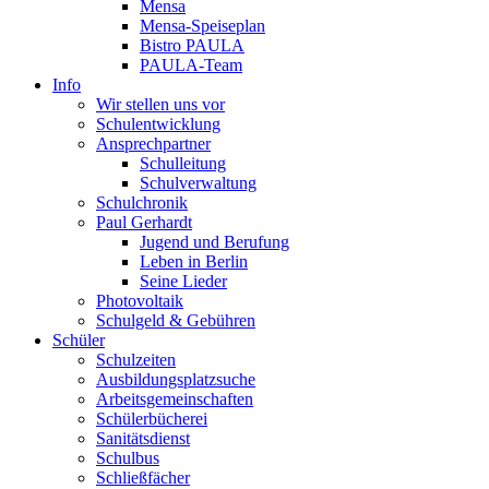
Mensa
Mensa-Speiseplan
Bistro PAULA
PAULA-Team
Info
Wir stellen uns vor
Schulentwicklung
Ansprechpartner
Schulleitung
Schulverwaltung
Schulchronik
Paul Gerhardt
Jugend und Berufung
Leben in Berlin
Seine Lieder
Photovoltaik
Schulgeld & Gebühren
Schüler
Schulzeiten
Ausbildungsplatzsuche
Arbeitsgemeinschaften
Schülerbücherei
Sanitätsdienst
Schulbus
Schließfächer