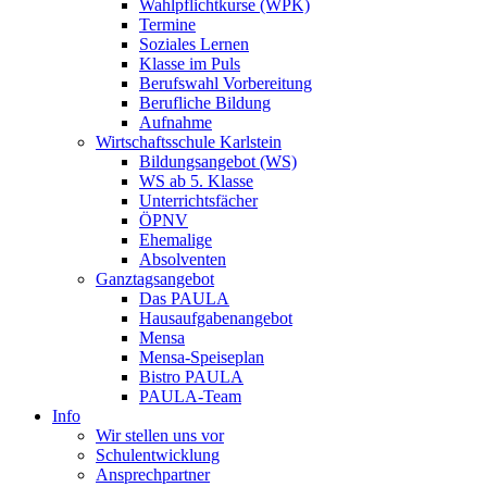
Wahlpflichtkurse (WPK)
Termine
Soziales Lernen
Klasse im Puls
Berufswahl Vorbereitung
Berufliche Bildung
Aufnahme
Wirtschaftsschule Karlstein
Bildungsangebot (WS)
WS ab 5. Klasse
Unterrichtsfächer
ÖPNV
Ehemalige
Absolventen
Ganztagsangebot
Das PAULA
Hausaufgabenangebot
Mensa
Mensa-Speiseplan
Bistro PAULA
PAULA-Team
Info
Wir stellen uns vor
Schulentwicklung
Ansprechpartner