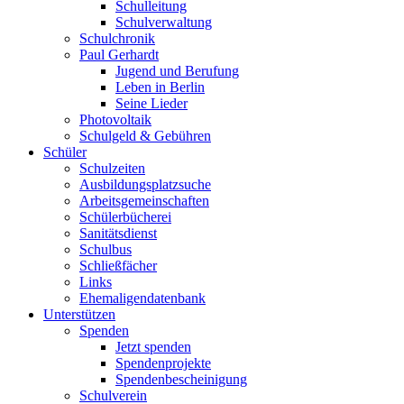
Schulleitung
Schulverwaltung
Schulchronik
Paul Gerhardt
Jugend und Berufung
Leben in Berlin
Seine Lieder
Photovoltaik
Schulgeld & Gebühren
Schüler
Schulzeiten
Ausbildungsplatzsuche
Arbeitsgemeinschaften
Schülerbücherei
Sanitätsdienst
Schulbus
Schließfächer
Links
Ehemaligendatenbank
Unterstützen
Spenden
Jetzt spenden
Spendenprojekte
Spendenbescheinigung
Schulverein