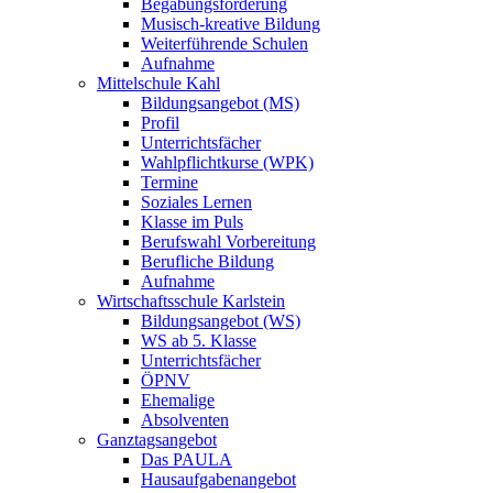
Begabungsförderung
Musisch-kreative Bildung
Weiterführende Schulen
Aufnahme
Mittelschule Kahl
Bildungsangebot (MS)
Profil
Unterrichtsfächer
Wahlpflichtkurse (WPK)
Termine
Soziales Lernen
Klasse im Puls
Berufswahl Vorbereitung
Berufliche Bildung
Aufnahme
Wirtschaftsschule Karlstein
Bildungsangebot (WS)
WS ab 5. Klasse
Unterrichtsfächer
ÖPNV
Ehemalige
Absolventen
Ganztagsangebot
Das PAULA
Hausaufgabenangebot