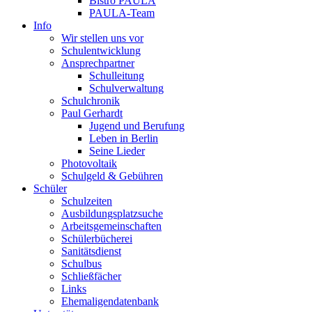
Bistro PAULA
PAULA-Team
Info
Wir stellen uns vor
Schulentwicklung
Ansprechpartner
Schulleitung
Schulverwaltung
Schulchronik
Paul Gerhardt
Jugend und Berufung
Leben in Berlin
Seine Lieder
Photovoltaik
Schulgeld & Gebühren
Schüler
Schulzeiten
Ausbildungsplatzsuche
Arbeitsgemeinschaften
Schülerbücherei
Sanitätsdienst
Schulbus
Schließfächer
Links
Ehemaligendatenbank