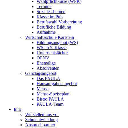
Wahlpflichtkurse (WPK)
Termine
Soziales Lernen
Klasse im Puls
Berufswahl Vorbereitung
Berufliche Bildung
Aufnahme
Wirtschaftsschule Karlstein
Bildungsangebot (WS)
WS ab 5. Klasse
Unterrichtsfächer
ÖPNV
Ehemalige
Absolventen
Ganztagsangebot
Das PAULA
Hausaufgabenangebot
Mensa
Mensa-Speiseplan
Bistro PAULA
PAULA-Team
Info
Wir stellen uns vor
Schulentwicklung
Ansprechpartner