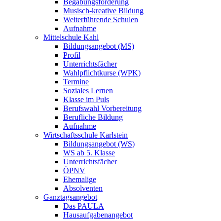
Begabungsförderung
Musisch-kreative Bildung
Weiterführende Schulen
Aufnahme
Mittelschule Kahl
Bildungsangebot (MS)
Profil
Unterrichtsfächer
Wahlpflichtkurse (WPK)
Termine
Soziales Lernen
Klasse im Puls
Berufswahl Vorbereitung
Berufliche Bildung
Aufnahme
Wirtschaftsschule Karlstein
Bildungsangebot (WS)
WS ab 5. Klasse
Unterrichtsfächer
ÖPNV
Ehemalige
Absolventen
Ganztagsangebot
Das PAULA
Hausaufgabenangebot