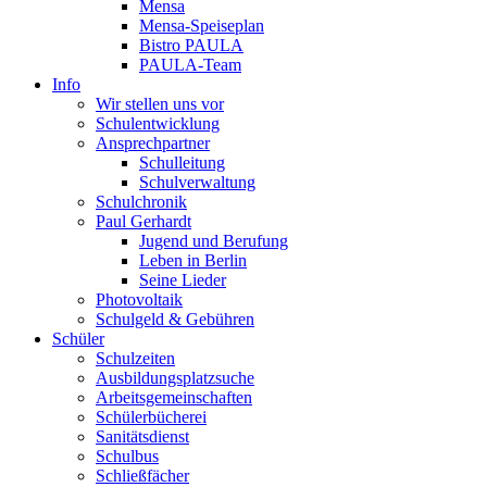
Mensa
Mensa-Speiseplan
Bistro PAULA
PAULA-Team
Info
Wir stellen uns vor
Schulentwicklung
Ansprechpartner
Schulleitung
Schulverwaltung
Schulchronik
Paul Gerhardt
Jugend und Berufung
Leben in Berlin
Seine Lieder
Photovoltaik
Schulgeld & Gebühren
Schüler
Schulzeiten
Ausbildungsplatzsuche
Arbeitsgemeinschaften
Schülerbücherei
Sanitätsdienst
Schulbus
Schließfächer