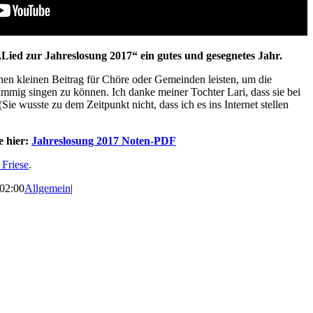
Lied zur Jahreslosung 2017“ ein gutes und gesegnetes Jahr.
nen kleinen Beitrag für Chöre oder Gemeinden leisten, um die
immig singen zu können. Ich danke meiner Tochter Lari, dass sie bei
ie wusste zu dem Zeitpunkt nicht, dass ich es ins Internet stellen
e hier:
Jahreslosung 2017 Noten-PDF
 Friese
.
02:00
Allgemein
|