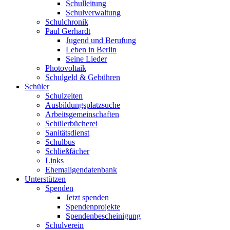
Schulleitung
Schulverwaltung
Schulchronik
Paul Gerhardt
Jugend und Berufung
Leben in Berlin
Seine Lieder
Photovoltaik
Schulgeld & Gebühren
Schüler
Schulzeiten
Ausbildungsplatzsuche
Arbeitsgemeinschaften
Schülerbücherei
Sanitätsdienst
Schulbus
Schließfächer
Links
Ehemaligendatenbank
Unterstützen
Spenden
Jetzt spenden
Spendenprojekte
Spendenbescheinigung
Schulverein