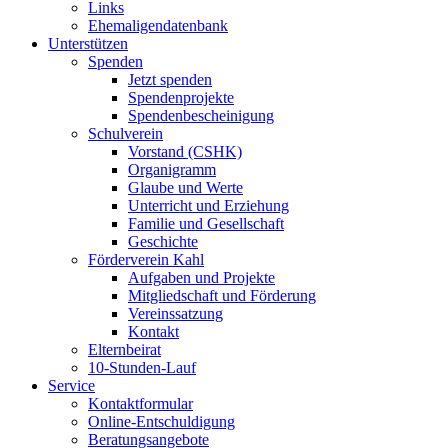
Links
Ehemaligendatenbank
Unterstützen
Spenden
Jetzt spenden
Spendenprojekte
Spendenbescheinigung
Schulverein
Vorstand (CSHK)
Organigramm
Glaube und Werte
Unterricht und Erziehung
Familie und Gesellschaft
Geschichte
Förderverein Kahl
Aufgaben und Projekte
Mitgliedschaft und Förderung
Vereinssatzung
Kontakt
Elternbeirat
10-Stunden-Lauf
Service
Kontaktformular
Online-Entschuldigung
Beratungsangebote